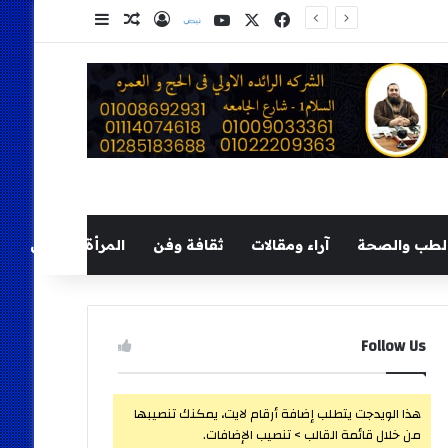
‫X
فيسبوك
‫YouTube
نلض
تسجيل الدخول
مقال عشوائي
إضافة عمود ج
لطب والصحة
آراء ومقالات
ثقافة وفن
المرأة والطفل
Follow Us
هذا الويدجت يتطلب إضافة أرقام لايت، يمكنك تنصيبها
من خلال قائمة القالب > تنصيب الإضافات.