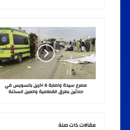
مصرع
سيدة
واصابة
6
اخرين
بالسويس
في
حادثين
بطرق
القطامية
مصرع سيدة واصابة 6 اخرين بالسويس في
والعين
حادثين بطرق القطامية والعين السخنة
السخنة
مقالات ذات صلة