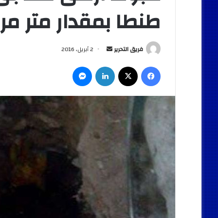
طنطا بمقدار متر مر
أرسل
فريق التحرير
2 أبريل، 2016
بريدا
فيسبوك
‫X
لينكدإن
ماسنجر
إلكترونيا