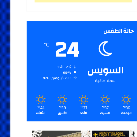
حالة الطقس
24
℃
السويس
36º - 23º
68%
2.15 كيلومتر/ساعة
سماء صافية
41
39
37
37
36
℃
℃
℃
℃
℃
الجمعة
السبت
الأحد
الأثنين
الثلاثاء