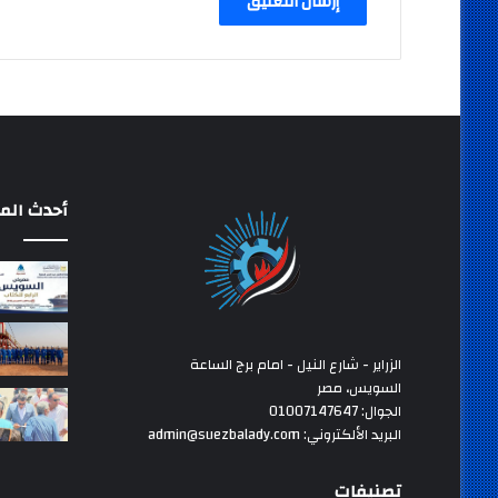
أحدث المق
الزراير - شارع النيل - امام برج الساعة
السويس، مصر
الجوال: 01007147647
البريد الألكتروني: admin@suezbalady.com
تصنيفات