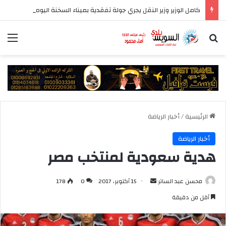
كامل الوزير وزير النقل يجري جولة تفقدية بميناء السخنة اليوم
بحث عن
الق
الرئيسية
/
أخبار الرياضة
أخبار الرياضة
هدية سعودية لمنتخب مصر
أرسل
محسن عبد الساتر
15 أكتوبر، 2017
0
178
بريدا
أقل من دقيقة
إلكترونيا