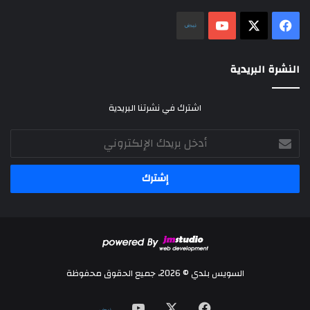
‫X
فيسبوك
‫YouTube
نلض
النشرة البريدية
اشترك في نشرتنا البريدية
أدخل
بريدك
الإلكتروني
السويس بلدي © 2026، جميع الحقوق محفوظة
‫X
فيسبوك
‫YouTube
نلض