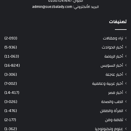
الجوال: 01007147647
البريد الألكتروني: admin@suezbalady.com
تصنيفات
آراء ومقالات
(2٬093)
أخبار الحوادث
(5٬936)
أخبار الرياضة
(11٬063)
أخبار السويس
(16٬824)
أخبار عاجلة
(3٬306)
أخبار عربية وعالمية
(7٬002)
أخبار مصر
(14٬417)
الطب والصحة
(3٬026)
المرأة والطفل
(1٬476)
ثقافة وفن
(2٬177)
علوم وتكنولوجيا
(1٬362)