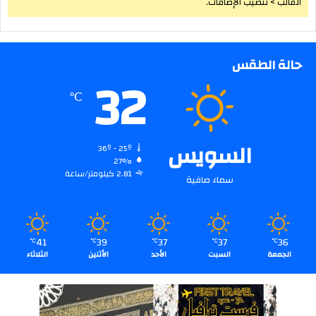
القالب > تنصيب الإضافات.
حالة الطقس
32
℃
السويس
36º - 25º
27%
2.81 كيلومتر/ساعة
سماء صافية
41
39
37
37
36
℃
℃
℃
℃
℃
الجمعة
السبت
الأحد
الأثنين
الثلاثاء