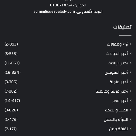
الجوال: 01007147647
البريد الألكتروني: admin@suezbalady.com
تصنيفات
آراء ومقالات
(2٬093)
أخبار الحوادث
(5٬936)
أخبار الرياضة
(11٬063)
أخبار السويس
(16٬824)
أخبار عاجلة
(3٬306)
أخبار عربية وعالمية
(7٬002)
أخبار مصر
(14٬417)
الطب والصحة
(3٬026)
المرأة والطفل
(1٬476)
ثقافة وفن
(2٬177)