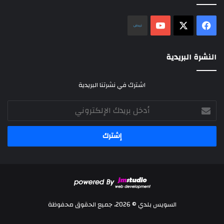
‫X
فيسبوك
‫YouTube
نلض
النشرة البريدية
اشترك في نشرتنا البريدية
أدخل
بريدك
الإلكتروني
السويس بلدي © 2026، جميع الحقوق محفوظة