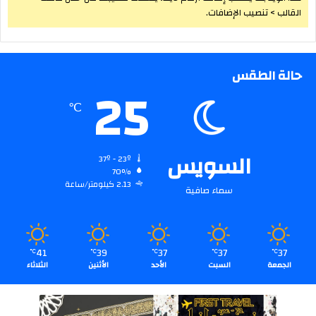
القالب > تنصيب الإضافات.
حالة الطقس
25
℃
السويس
37º - 23º
70%
2.13 كيلومتر/ساعة
سماء صافية
41
39
37
37
37
℃
℃
℃
℃
℃
الجمعة
السبت
الأحد
الأثنين
الثلاثاء