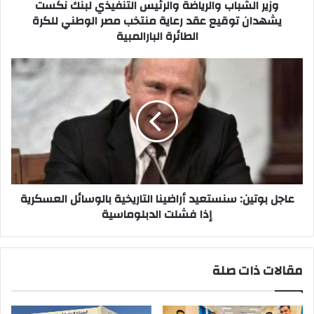
عقد
وزير الشباب والرياضة والرئيس التنفيذي لبنك نكست
رعاية
يشهدان توقيع عقد رعاية منتخب مصر الوطني للكرة
منتخب
الطائرة البارالمبية
مصر
الوطني
عاجل
للكرة
بوتين:
الطائرة
سنستعيد
البارالمبية
أراضينا
التاريخية
بالوسائل
العسكرية
إذا
فشلت
الدبلوماسية
عاجل بوتين: سنستعيد أراضينا التاريخية بالوسائل العسكرية
إذا فشلت الدبلوماسية
مقالات ذات صلة