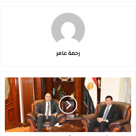
رحمة عامر
وزير
الشباب
والرياضة
والرئيس
التنفيذي
لبنك
نكست
يشهدان
توقيع