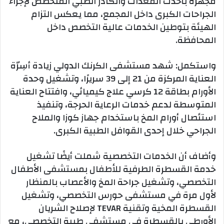
مجهزة بأحدث المعدات والكادر الطبي المتخصص لإجراء
الجراحات الكبرى داخل المجمع، مما يعكس التزام
الهيئة بتوطين الخدمات عالية التخصص داخل
المحافظة.
واستكمل: شهد مستشفى الكرنك الدولي زيادة أسِرّة
العناية المركزة من 21 إلى 39 سريرًا، وتشغيل وحدة
الأورام بطاقة 12 كرسي علاج كيميائي، وافتتاح العناية
المتوسطة لدعم خدمات الرعاية الحرجة، وتنفيذ
استئصال أورام المخ باستخدام جهاز كوزا والملاح
الجراحي خلال إحدى القوافل الطبية الكبرى.
وأضاف أن الخدمات التخصصية شملت أيضًا تشغيل
خدمة القسطرة الطرفية للأطفال بمستشفى الأطفال
التخصصي، وتشغيل جراحة المخ والأعصاب بالمنظار
لأول مرة في مستشفى حورس التخصصي، وتشغيل
القسطرة المخية وتقنية TEVAR لإصلاح الشريان
الأورطي بالقسطرة في مستشفى طيبة التخصصي، مع