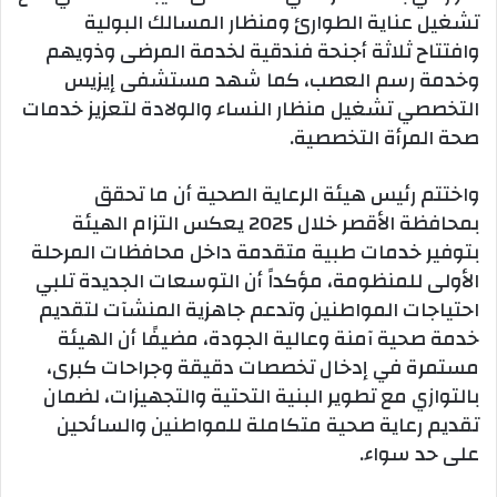
تشغيل عناية الطوارئ ومنظار المسالك البولية
وافتتاح ثلاثة أجنحة فندقية لخدمة المرضى وذويهم
وخدمة رسم العصب، كما شهد مستشفى إيزيس
التخصصي تشغيل منظار النساء والولادة لتعزيز خدمات
صحة المرأة التخصصية.
واختتم رئيس هيئة الرعاية الصحية أن ما تحقق
بمحافظة الأقصر خلال 2025 يعكس التزام الهيئة
بتوفير خدمات طبية متقدمة داخل محافظات المرحلة
الأولى للمنظومة، مؤكداً أن التوسعات الجديدة تلبي
احتياجات المواطنين وتدعم جاهزية المنشآت لتقديم
خدمة صحية آمنة وعالية الجودة، مضيفًا أن الهيئة
مستمرة في إدخال تخصصات دقيقة وجراحات كبرى،
بالتوازي مع تطوير البنية التحتية والتجهيزات، لضمان
تقديم رعاية صحية متكاملة للمواطنين والسائحين
على حد سواء.