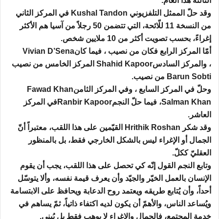
الثالثة هذا العام
.
وقد حلّ الممثل التلفزيوني
Kushal Tandon
في المركز الثاني
من النسخة 11 للّائحة، التي تتضمن 50 رجلاً من آسيا هم الأكثر
إغراءً، بحسب تصويت أكثر من 10 ملايين شخص
.
أمّا المركز الرابع فكان من نصيب
Vivian D’Sena
، فيما كان
، والمركز السادس
Shahid Kapoor
المركز الخامس من نصيب
Barun Sobti.
من نصيب
وحلّ في المركز السابع
Fawad Khan
، وفي المركز الثامن
Salman Khan
، فيما حلّ النجم
Ranbir Kapoor
في المركز
العاشر
.
وقد شكر
Hrithik Roshan
القيّمين على هذا اللقب، معتبراً أنّ
الجمال أو الإغراء ليس بالشكل الخارجي فقط، بل بالمنظور
العقليّ ككلّ
.
وتابع النجم القول إنّه كي تحصل على هذا اللقب، يجب أن يقوم
الإنسان بالعمل الخيّر والجيّد وأن يعرف قيمة نفسه، وألا يتوسّل
أحداً، وأن يُتابع طريقه ويعتمد روح الدعابة ويحافظ على الابتسامة
ويُساعد الناس، والأهمّ أن يكون لديه اكتفاء ذاتياً، ثمّ يساهم في
خدمة المجتمع، فالجمال والإغراء لا يوهب فقط بل يُبنى
.