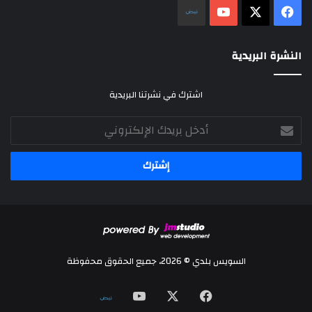
‫X
فيسبوك
‫YouTube
نلض
النشرة البريدية
اشترك في نشرتنا البريدية
أدخل
بريدك
الإلكتروني
السويس بلدي © 2026، جميع الحقوق محفوظة
‫X
فيسبوك
‫YouTube
نلض