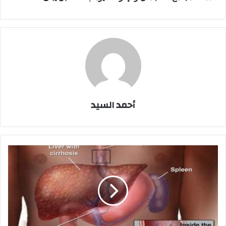
أحمد السيد
تشمع
الكبد
"
اسبابه
،
اعراضه
،
علاجه