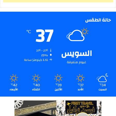
حالة الطقس
37
℃
السويس
37º - 27º
21%
1.51 كيلومتر/ساعة
غيوم متفرقة
42
40
39
37
34
℃
℃
℃
℃
℃
السبت
الأحد
الأثنين
الثلاثاء
الأربعاء