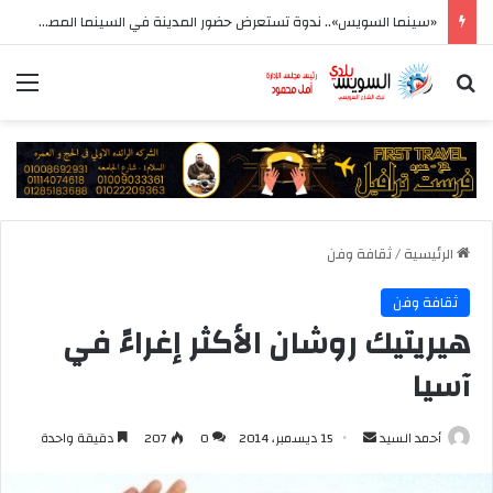
«سينما السويس».. ندوة تستعرض حضور المدينة في السينما المصرية بمعرض السويس الرابع للكتاب
بحث عن
الق
الرئيسية
/
ثقافة وفن
ثقافة وفن
هيريتيك روشان الأكثر إغراءً في
آسيا
أرسل
أحمد السيد
15 ديسمبر، 2014
0
207
دقيقة واحدة
بريدا
إلكترونيا