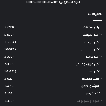
البريد الألكتروني: admin@suezbalady.com
تصنيفات
آراء ومقالات
(2٬093)
أخبار الحوادث
(5٬936)
أخبار الرياضة
(11٬064)
أخبار السويس
(16٬826)
أخبار عاجلة
(3٬306)
أخبار عربية وعالمية
(7٬002)
أخبار مصر
(14٬421)
الطب والصحة
(3٬027)
المرأة والطفل
(1٬476)
ثقافة وفن
(2٬178)
علوم وتكنولوجيا
(1٬362)