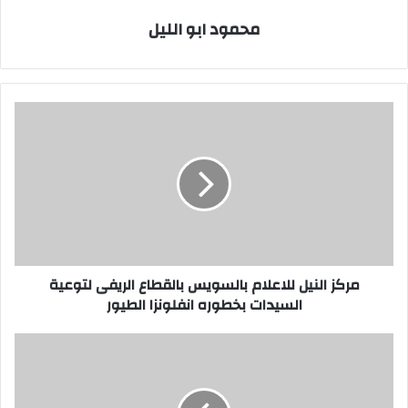
محمود ابو الليل
مركز
النيل
للاعلام
بالسويس
بالقطاع
الريفى
لتوعية
السيدات
بخطوره
انفلونزا
مركز النيل للاعلام بالسويس بالقطاع الريفى لتوعية
الطيور
السيدات بخطوره انفلونزا الطيور
وادى
دجلة
يزيد
أوجاع