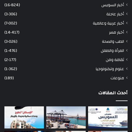
أخبار السويس
(16٬824)
أخبار عاجلة
(3٬306)
أخبار عربية وعالمية
(7٬002)
أخبار مصر
(14٬417)
الطب والصحة
(3٬026)
المرأة والطفل
(1٬476)
ثقافة وفن
(2٬177)
علوم وتكنولوجيا
(1٬362)
منوعات
(189)
أحدث المقالات