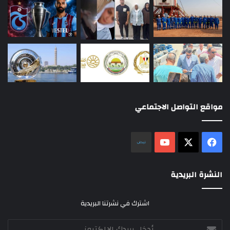
مواقع التواصل الاجتماعي
‫X
فيسبوك
‫YouTube
نلض
النشرة البريدية
اشترك في نشرتنا البريدية
أدخل