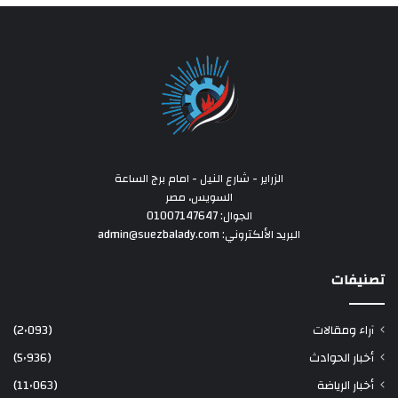
الزراير - شارع النيل - امام برج الساعة
السويس، مصر
الجوال: 01007147647
البريد الألكتروني: admin@suezbalady.com
تصنيفات
آراء ومقالات
(2٬093)
أخبار الحوادث
(5٬936)
أخبار الرياضة
(11٬063)