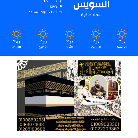
السويس
37º - 23º
73%
1.65 كيلومتر/ساعة
سماء صافية
41
39
37
37
37
℃
℃
℃
℃
℃
الجمعة
السبت
الأحد
الأثنين
الثلاثاء