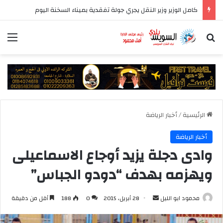
المركز الإعلامي لمجلس الوزراء يستعرض تفاصيل طرح وزارة الإسكان وحدات سكنية بنظام الإيجار
بحث عن
الق
الرئيسية
/
أخبار الرياضة
أخبار الرياضة
وادى دجلة يزيد أوجاع الاسماعيلى
ويهزمه بهدف “دودو الجباس”
أرسل
محمود ابو الليل
28 أبريل، 2015
0
188
أقل من دقيقة
بريدا
إلكترونيا