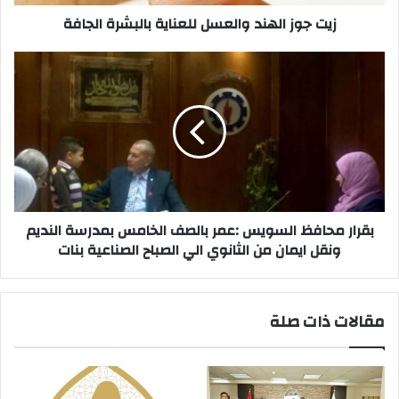
زيت جوز الهند والعسل للعناية بالبشرة الجافة
بقرار
محافظ
السويس
:عمر
بالصف
الخامس
بمدرسة
النديم
ونقل
ايمان
بقرار محافظ السويس :عمر بالصف الخامس بمدرسة النديم
من
ونقل ايمان من الثانوي الي الصباح الصناعية بنات
الثانوي
الي
الصباح
مقالات ذات صلة
الصناعية
بنات