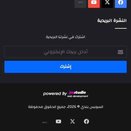
‫X
فيسبوك
‫YouTube
نلض
النشرة البريدية
اشترك في نشرتنا البريدية
أدخل
بريدك
الإلكتروني
السويس بلدي © 2026، جميع الحقوق محفوظة
‫X
فيسبوك
‫YouTube
نلض