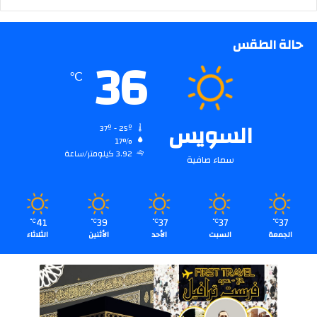
حالة الطقس
36
℃
السويس
37º - 25º
17%
3.92 كيلومتر/ساعة
سماء صافية
41
39
37
37
37
℃
℃
℃
℃
℃
الجمعة
السبت
الأحد
الأثنين
الثلاثاء