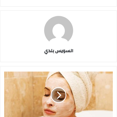
السويس بلدي
زيت
جوز
الهند
والعسل
للعناية
بالبشرة
الجافة