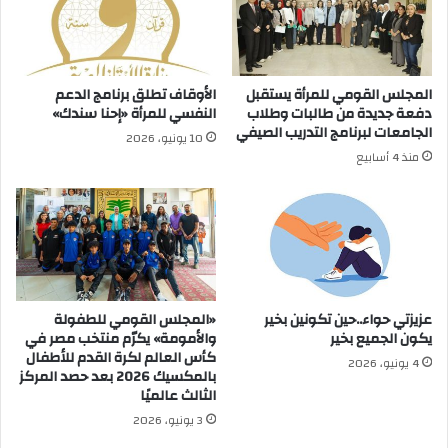
المجلس القومي للمرأة يستقبل
الأوقاف تطلق برنامج الدعم
دفعة جديدة من طالبات وطلاب
النفسي للمرأة «إحنا سندك»
الجامعات لبرنامج التدريب الصيفي
10 يونيو، 2026
منذ 4 أسابيع
عزيزتي حواء..حين تكونين بخير
«المجلس القومي للطفولة
يكون الجميع بخير
والأمومة» يكرّم منتخب مصر في
كأس العالم لكرة القدم للأطفال
4 يونيو، 2026
بالمكسيك 2026 بعد حصد المركز
الثالث عالميًا
3 يونيو، 2026