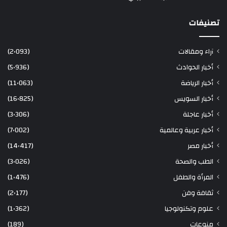
تصنيفات
آراء ومقالات
(2٬093)
أخبار الحوادث
(5٬936)
أخبار الرياضة
(11٬063)
أخبار السويس
(16٬825)
أخبار عاجلة
(3٬306)
أخبار عربية وعالمية
(7٬002)
أخبار مصر
(14٬417)
الطب والصحة
(3٬026)
المرأة والطفل
(1٬476)
ثقافة وفن
(2٬177)
علوم وتكنولوجيا
(1٬362)
منوعات
(189)