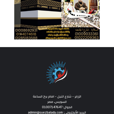
الزراير - شارع النيل - امام برج الساعة
السويس، مصر
الجوال: 01007147647
البريد الألكتروني: admin@suezbalady.com