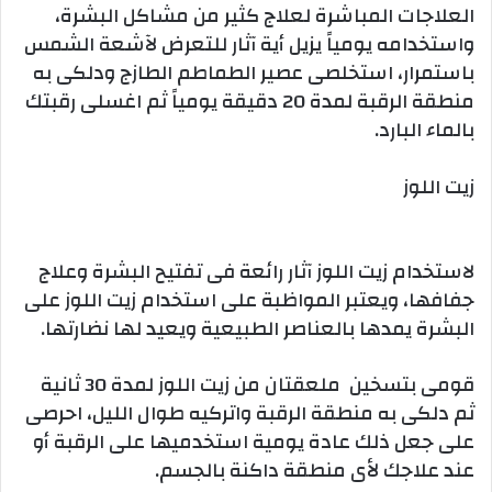
العلاجات المباشرة لعلاج كثير من مشاكل البشرة،
واستخدامه يومياً يزيل أية آثار للتعرض لآشعة الشمس
باستمرار، استخلصى عصير الطماطم الطازج ودلكى به
منطقة الرقبة لمدة 20 دقيقة يومياً ثم اغسلى رقبتك
بالماء البارد.
زيت اللوز
لاستخدام زيت اللوز آثار رائعة فى تفتيح البشرة وعلاج
جفافها، ويعتبر المواظبة على استخدام زيت اللوز على
البشرة يمدها بالعناصر الطبيعية ويعيد لها نضارتها.
قومى بتسخين ملعقتان من زيت اللوز لمدة 30 ثانية
ثم دلكى به منطقة الرقبة واتركيه طوال الليل، احرصى
على جعل ذلك عادة يومية استخدميها على الرقبة أو
عند علاجك لأى منطقة داكنة بالجسم.