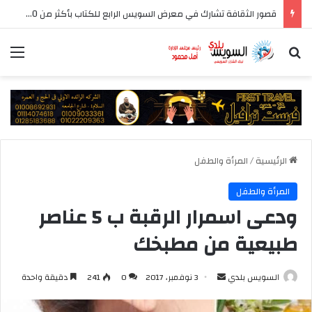
قصور الثقافة تشارك في معرض السويس الرابع للكتاب بأكثر من 250 عنوانا وببرنامج فني عبر المسرح المتنقل
بحث عن
الق
الرئيسية
/
المرأة والطفل
المرأة والطفل
ودعى اسمرار الرقبة ب 5 عناصر
طبيعية من مطبخك
أرسل
السويس بلدي
3 نوفمبر، 2017
0
241
دقيقة واحدة
بريدا
إلكترونيا