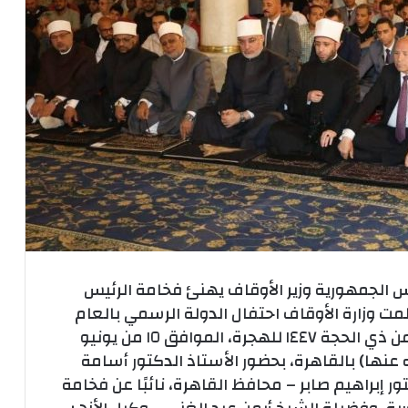
يس الجمهورية وزير الأوقاف يهنئ فخامة الرئيس
ظمت وزارة الأوقاف احتفال الدولة الرسمي بالعام
الهجري الجديد عقب صلاة مغرب الاثنين ٢٩ من ذي الحجة ١٤٤٧ للهجرة، الموافق ١٥ من يونيو
ه عنها) بالقاهرة، بحضور الأستاذ الدكتور أسامة
ور إبراهيم صابر – محافظ القاهرة، نائبًا عن فخامة