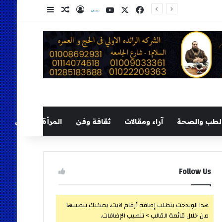
‫X
فيسبوك
‫YouTube
نلض
تسجيل الدخول
مقال عشوائي
إضافة عمود ج
لطب والصحة
آراء ومقالات
ثقافة وفن
المرأة والطفل
Follow Us
هذا الويدجت يتطلب إضافة أرقام لايت، يمكنك تنصيبها
من خلال قائمة القالب > تنصيب الإضافات.