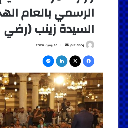
الرسمي بالعام اله
السيدة زينب (رضي ال
أرسل
رحمة عامر
16 يونيو، 2026
بريدا
فيسبوك
‫X
لينكدإن
ماسنجر
إلكترونيا