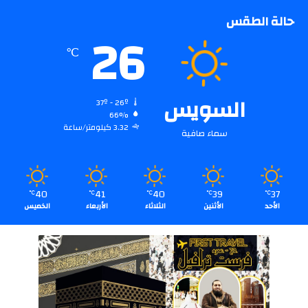
حالة الطقس
26
℃
السويس
37º - 26º
66%
3.32 كيلومتر/ساعة
سماء صافية
40
41
40
39
37
℃
℃
℃
℃
℃
الأحد
الأثنين
الثلاثاء
الأربعاء
الخميس