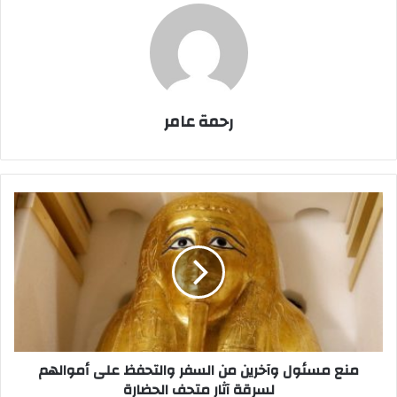
رحمة عامر
منع
مسئول
وآخرين
من
السفر
والتحفظ
على
أموالهم
لسرقة
آثار
منع مسئول وآخرين من السفر والتحفظ على أموالهم
متحف
لسرقة آثار متحف الحضارة