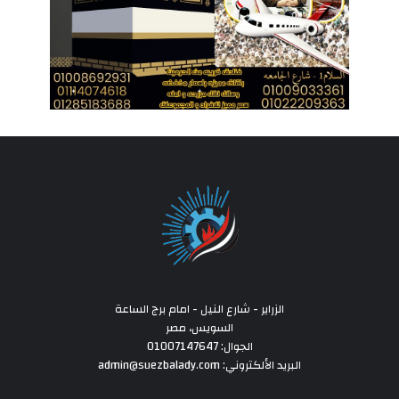
الزراير - شارع النيل - امام برج الساعة
السويس، مصر
الجوال: 01007147647
البريد الألكتروني: admin@suezbalady.com