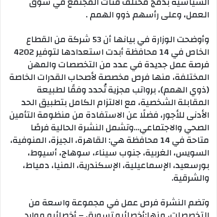
السياسية بدمج مختلف فئات المجتمع في سوق
العمل، وعلى رأسهم ذوو الهمم .
وأوضحت الوزارة في بيانها أن 53 شركة من القطاع
الخاص في 14 محافظة أبدت استعدادها لتوفير 4202
فرصة عمل جديدة في عدد من التخصصات والمهن
المختلفة، منها فرص مخصصة لأصحاب القدرات الخاصة
(ذوي الهمم)، برواتب مجزية تُحدد وفقًا لطبيعة
المقابلة الشخصية، مع الالتزام الكامل بتطبيق الحد
الأدنى للأجور، فضلًا عن الاستفادة من منظومة التأمين
الصحي والاجتماعي…وتشمل النشرة الحالية فرصًا
متاحة في 14 محافظة هي: القاهرة، الجيزة، المنوفية،
السويس، الغربية، جنوب سيناء، سوهاج، أسيوط،
بورسعيد، الإسماعيلية، الإسكندرية، المنيا، دمياط،
والشرقية.
وتضم النشرة فرص عمل في مجموعة واسعة من
التخصصات، منها:أخصائيو تسويق – أخصائيو موارد