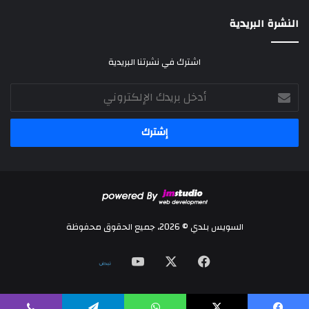
النشرة البريدية
اشترك في نشرتنا البريدية
أدخل
بريدك
الإلكتروني
السويس بلدي © 2026، جميع الحقوق محفوظة
‫X
فيسبوك
‫YouTube
نلض