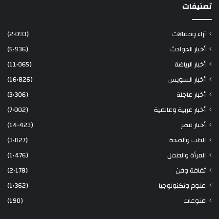
تصنيفات
آراء ومقالات
(2٬093)
أخبار الحوادث
(5٬936)
أخبار الرياضة
(11٬065)
أخبار السويس
(16٬826)
أخبار عاجلة
(3٬306)
أخبار عربية وعالمية
(7٬002)
أخبار مصر
(14٬423)
الطب والصحة
(3٬027)
المرأة والطفل
(1٬476)
ثقافة وفن
(2٬178)
علوم وتكنولوجيا
(1٬362)
منوعات
(190)