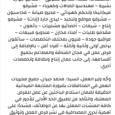
بشرية – مهندسو اتصالات وكهرباء – مشرفو
ميكانيكا وتحكم كهربائي – مديرو صيانة – محاسبون
– مشرفو مواقع وتنجيد – ليدي جارد (إناث) – مشرفو
إنتاج – شيفات – أخصائيو مشتريات – بائعون –
مقدمو طلبات – أمناء مخازن – مندوبو مبيعات –
مراقبو جودة – فنيون بمختلف التخصصات – سائقون
برخص أولى وثانية وثالثة – أفراد أمن – بالإضافة إلى
فرص عمل في مجال الفندقة والمطاعم بجميع
أقسامها، إلى جانب عمال إنتاج ونظافة وتخصصات
أخرى.
وجّه وزير العمل، السيد/ محمد جبران، جميع مديريات
العمل في المحافظات بضرورة المتابعة الميدانية
الدقيقة لضمان استلام الباحثين عن عمل للفرص
المعلنة، والتأكد من تطبيق الحد الأدنى للأجور في
كافة المنشآت المعلَن بها عن الوظائف، مشددًا على
أهمية تحري المصداقية في نشر فرص العمل وتوثيق