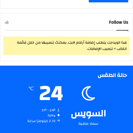
Follow Us
هذا الويدجت يتطلب إضافة أرقام لايت، يمكنك تنصيبها من خلال قائمة
القالب > تنصيب الإضافات.
حالة الطقس
24
℃
السويس
37º - 24º
70%
2.72 كيلومتر/ساعة
سماء صافية