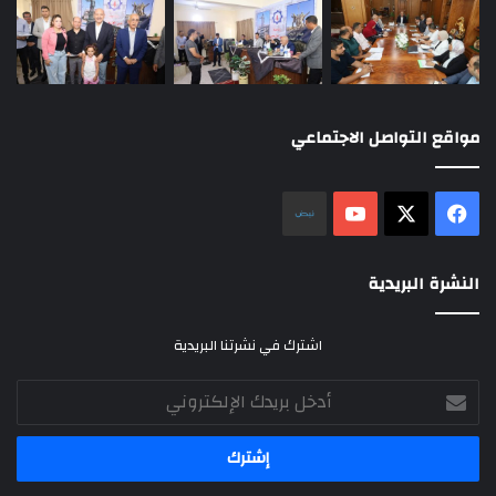
مواقع التواصل الاجتماعي
‫X
فيسبوك
‫YouTube
نلض
النشرة البريدية
اشترك في نشرتنا البريدية
أدخل
بريدك
الإلكتروني