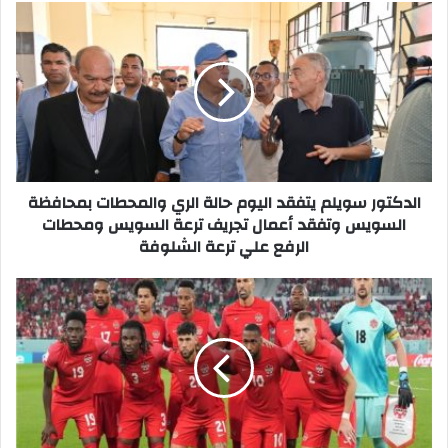
الدكتور
سويلم
يتفقد
اليوم
حالة
الري
والمحطات
بمحافظة
السويس
وتفقد
الدكتور سويلم يتفقد اليوم حالة الري والمحطات بمحافظة
أعمال
السويس وتفقد أعمال تجريف ترعة السويس ومحطات
تجريف
الرفع علي ترعة الشلوفة
ترعة
السويس
كندا
ومحطات
تبحث
الرفع
عن
علي
بداية
ترعة
قوية
الشلوفة
أمام
البوسنة
والهرسك