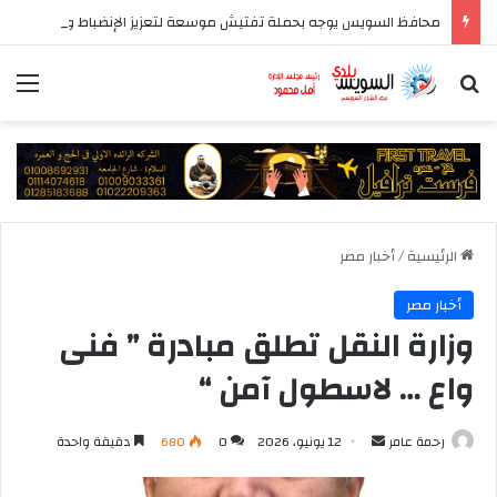
محافظ السويس يوجه بحملة تفتيش موسعة لتعزيز الإنضباط وتحسين مستوى الخدمات بأحياء المحافظة
بحث عن
الق
الرئيسية
/
أخبار مصر
أخبار مصر
وزارة النقل تطلق مبادرة ” فنى
واع … لاسطول آمن “
أرسل
رحمة عامر
12 يونيو، 2026
0
680
دقيقة واحدة
بريدا
إلكترونيا