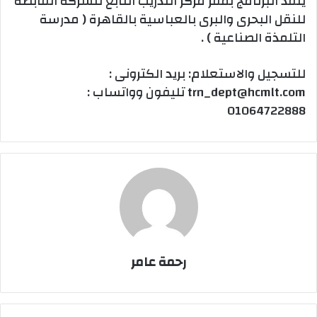
يُنفَذ البرنامج بمقر مركز التدريب التابع للشركة القابضة
للنقل البحرى والبرى بالعباسية بالقاهرة ( مدرسة
التلمذة الصناعية ) .
للتسجيل والاستعلام: بريد الكترونى :
trn_dept@hcmlt.com تليفون وواتساب :
01064722888
رحمة عامر