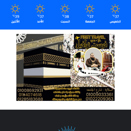
39
37
38
37
37
℃
℃
℃
℃
℃
الخميس
الجمعة
السبت
الأحد
الأثنين