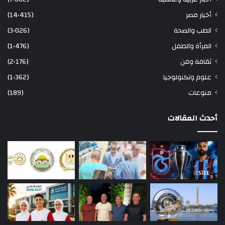
أخبار مصر
(14٬415)
الطب والصحة
(3٬026)
المرأة والطفل
(1٬476)
ثقافة وفن
(2٬176)
علوم وتكنولوجيا
(1٬362)
منوعات
(189)
أحدث المقالات