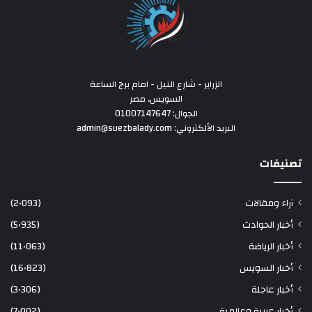
الزراير - شارع النيل - امام برج الساعة
السويس، مصر
الجوال: 01007147647
البريد الألكتروني: admin@suezbalady.com
تصنيفات
آراء ومقالات
(2٬093)
أخبار الحوادث
(5٬935)
أخبار الرياضة
(11٬063)
أخبار السويس
(16٬823)
أخبار عاجلة
(3٬306)
أخبار عربية وعالمية
(7٬002)