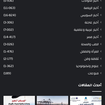
أخبار الحوادث
(5٬936)
أخبار الرياضة
(11٬063)
أخبار السويس
(16٬824)
أخبار عاجلة
(3٬306)
أخبار عربية وعالمية
(7٬002)
أخبار مصر
(14٬417)
الطب والصحة
(3٬026)
المرأة والطفل
(1٬476)
ثقافة وفن
(2٬177)
علوم وتكنولوجيا
(1٬362)
منوعات
(189)
أحدث المقالات