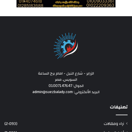
الزراير - شارع النيل - امام برج الساعة
السويس، مصر
الجوال: 01007147647
البريد الألكتروني: admin@suezbalady.com
تصنيفات
آراء ومقالات
(2٬093)