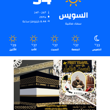
السويس
34º - 26º
26%
8.44 كيلومتر/ساعة
سماء صافية
39
37
37
37
33
℃
℃
℃
℃
℃
الخميس
الجمعة
السبت
الأحد
الأثنين