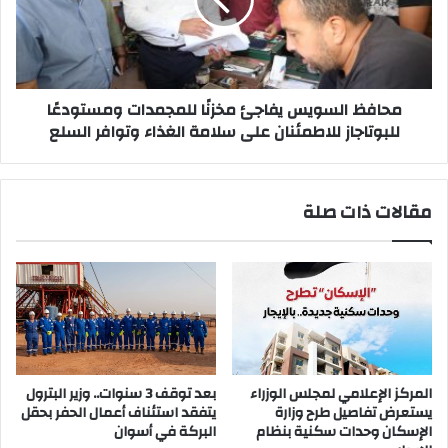
للمجمدات
ومستودعًا
للبوتاجاز
للاطمئنان
على
سلامة
محافظ السويس يفاجئ مخزنًا للمجمدات ومستودعًا
الغذاء
للبوتاجاز للاطمئنان على سلامة الغذاء وتوافر السلع
وتوافر
السلع
مقالات ذات صلة
المركز الإعلامي لمجلس الوزراء
بعد توقف 3 سنوات.. وزير البترول
يستعرض تفاصيل طرح وزارة
يتفقد استئناف أعمال الحفر بحقل
الإسكان وحدات سكنية بنظام
البركة في أسوان