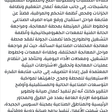
كفاءة الطلمبات ومنظومة الضخ والضغوط التشغيلية
بالشبكات، إلى جانب متابعة أعمال التعقيم ونظافة
الخزانات وفحص أنظمة التحكم والمراقبة، فضلاً عن
متابعة مراحل استقبال ورفع مياه الصرف الصناعي
وخطوط النقل المرتبطة بمحطة المعالجة، ومراجعة
الحالة الفنية للمعدات الكهروميكانيكية وأنظمة
التشغيل والطوارئ.كما تضمنت الجولة تفقد محطة
معالجة المخلفات الصناعية السائلة، حيث تم مراجعة
مراحل المعالجة المختلفة، وكفاءة المعدات وخطوط
التشغيل، ومعدلات الأداء اليومية، والتأكد من انتظام
عمليات المعالجة وتحقيق الاشتراطات البيئية
المعتمدة قبل إعادة التصريف، إلى جانب متابعة القدرة
الاستيعابية للمحطة ومدى جاهزيتها لمواكبة
التوسعات الصناعية الحالية والمستقبلية.وأوضح
التقرير كذلك أنه تم تنفيذ أعمال صيانة وتطوير
منظومة الإنارة العامة بعدد من الطرق والمحاور
الرئيسية والمناطق الصناعية بمدينة السويس الجديدة،
حيث شملت الأعمال تنفيذ برامج صيانة دورية ووقائية