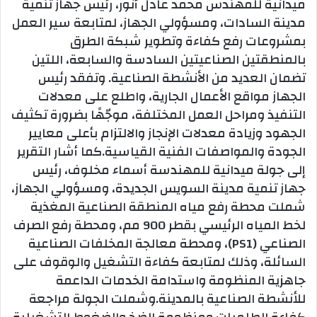
ميدانية للمهندس محمد عادل أنور، رئيس جهاز تنمية
مدينة السادات، ومسؤولي الجهاز، لمتابعة سير العمل
بمشروعات رفع كفاءة وتطوير شبكة الطرق
بالمنطقتين الصناعيتين السادسة والسابعة، اللتين
تضمان العديد من الأنشطة الصناعية. وتفقد رئيس
الجهاز مواقع الأعمال الجارية، واطلع على معدلات
التنفيذ ومراحل العمل المختلفة، موجّهًا بضرورة تكثيف
الجهود وزيادة معدلات الإنجاز والالتزام بأعلى معايير
الجودة والمواصفات الفنية القياسية.كما أشار التقرير
إلى جولة ميدانية للمهندسة أسماء مخلوف، رئيس
جهاز تنمية مدينة السويس الجديدة، ومسؤولي الجهاز،
شملت محطة رفع مياه المنطقة الصناعية المغذية
لخط المياه الرئيسي بقطر 900 مم، ومحطة رفع الصرف
الصناعي (PS1)، ومحطة معالجة المخلفات الصناعية
السائلة، وذلك لمتابعة كفاءة التشغيل والوقوف على
جاهزية المنظومة واستدامة الخدمات الداعمة
للأنشطة الصناعية بالمدينة.وشملت الجولة مراجعة