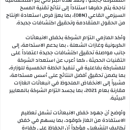
المشتركة جابكو ، وتُعد هذه البئر ثاني بئر استكشافية
ناجحة يتم حفرها استناداً إلى نتائج تقنية المسح
السيزمي القاعي (OBN)، بما يعزز فرص استعادة الإنتاج
من الحقول المتقادمة وتحقيق اكتشافات جديدة.
وأكد المازمي التزام الشركة بخفض الانبعاثات
الكربونية وغازات الشعلة ، بما يدعم الاستدامة، إلى
جانب مواصلة تحقيق اكتشافات جديدة اعتماداً على
التقنيات الحديثة ، كما أعرب عن استعداد الشركة
للمشاركة بفاعلية في تنفيذ الخطة الخمسية للوزارة،
بما يضمن تحقيق أفضل النتائج على أسس مستدامة،
مشيراً إلى الانخفاض الملحوظ في انبعاثات الغازات
مقارنة بعام 2021، بما يجسد التزام الشركة بالمعايير
البيئية.
وأوضح أن جهود خفض الانبعاثات تشمل تعظيم
الاستفادة من الغاز كوقود، بما يسهم في خفض
تكاليف التشغيل، مؤكداً أن الحفاظ على كفاءة