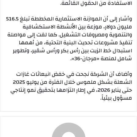
الاستفادة من الحقول القائمة.
وأشار إلى أن الموازنة الاستثمارية المخططة تبلغ 516.5
مليون دولار، موزعة بين الأنشطة الاستكشافية
والتنموية ومصروفات التشغيل. كما لفت إلى مواصلة
تنفيذ مشروعات تحديث البنية التحتية، من أهمها
استبدال خط الزيت بين رأس بكر ورأس شقير، وتطوير
شامل لمنصة «مرجان-36».
وأضاف أن الشركة نجحت في خفض انبعاثات غازات
الشعلة بشكل ملموس خلال الفترة من يوليو 2025
حتى يناير 2026، في إطار التزامها بتحقيق نمو إنتاجي
مسؤول بيئياً.