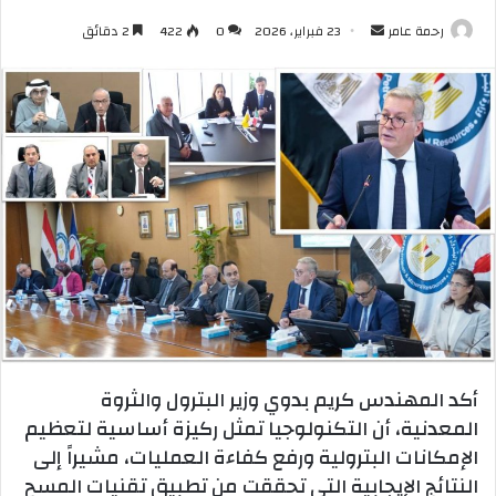
أرسل
رحمة عامر
23 فبراير، 2026
0
422
2 دقائق
بريدا
إلكترونيا
أكد المهندس كريم بدوي وزير البترول والثروة
المعدنية، أن التكنولوجيا تمثل ركيزة أساسية لتعظيم
الإمكانات البترولية ورفع كفاءة العمليات، مشيراً إلى
النتائج الإيجابية التي تحققت من تطبيق تقنيات المسح