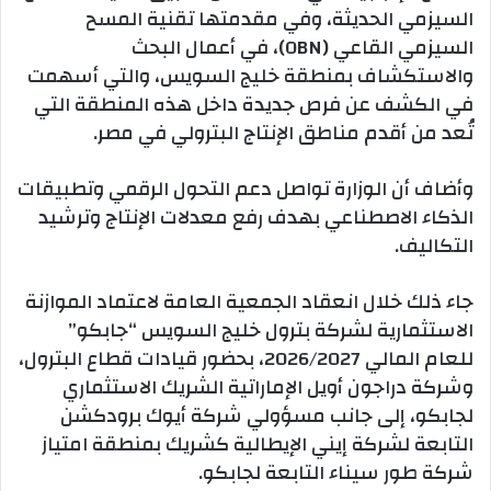
السيزمي الحديثة، وفي مقدمتها تقنية المسح
السيزمي القاعي (OBN)، في أعمال البحث
والاستكشاف بمنطقة خليج السويس، والتي أسهمت
في الكشف عن فرص جديدة داخل هذه المنطقة التي
تُعد من أقدم مناطق الإنتاج البترولي في مصر.
وأضاف أن الوزارة تواصل دعم التحول الرقمي وتطبيقات
الذكاء الاصطناعي بهدف رفع معدلات الإنتاج وترشيد
التكاليف.
جاء ذلك خلال انعقاد الجمعية العامة لاعتماد الموازنة
الاستثمارية لشركة بترول خليج السويس “جابكو”
للعام المالي 2026/2027، بحضور قيادات قطاع البترول،
وشركة دراجون أويل الإماراتية الشريك الاستثماري
لجابكو، إلى جانب مسؤولي شركة أيوك برودكشن
التابعة لشركة إيني الإيطالية كشريك بمنطقة امتياز
شركة طور سيناء التابعة لجابكو.