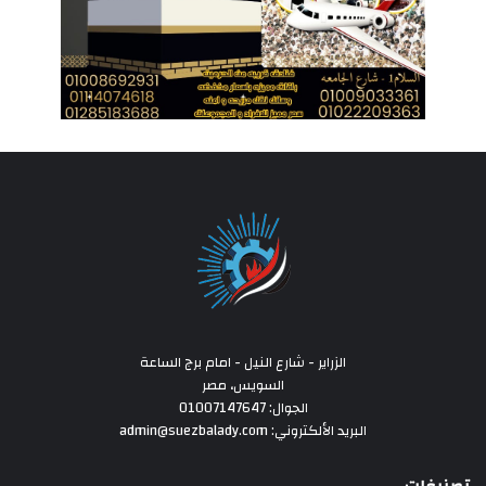
الزراير - شارع النيل - امام برج الساعة
السويس، مصر
الجوال: 01007147647
البريد الألكتروني: admin@suezbalady.com