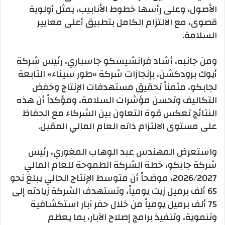
الأصول، وعلى رأسها خطوط الأنابيب، يمثل أولوية
قصوى، مع الالتزام الكامل بتطبيق أعلى معايير
السلامة.
ومن جانبه، أشاد فرانشيسكو جاسباري، رئيس شركة
أيوك برودكشن، بإنجازات شركة «طور سيناء» التابعة
لجابكو، مثمناً تحقيق مستهدفات الإنتاج وخفض
التكاليف وتحسن مؤشرات السلامة، ومؤكداً أن هذه
النتائج تعكس قوة التعاون بين الشركاء مع الحفاظ
على مستوى الالتزام ذاته العام المالي المقبل.
واستعرض المهندس عبد الوهاب المغوري، رئيس
شركة جابكو، خطة الشركة الطموحة للعام المالي
2026/2027، موضحاً أن متوسط الإنتاج الحالي يبلغ نحو
65 ألف برميل زيت يومياً، وتستهدف الشركة زيادته إلى
75 ألف برميل يومياً من خلال حفر آبار استكشافية
وتنموية، وتنفيذ برامج إصلاح الآبار، بما يعظم