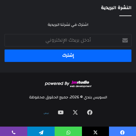
النشرة البريدية
اشترك في نشرتنا البريدية
أدخل
بريدك
الإلكتروني
السويس بلدي © 2026، جميع الحقوق محفوظة
‫X
فيسبوك
‫YouTube
نلض