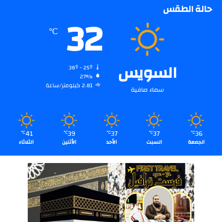
حالة الطقس
32
℃
السويس
36º - 25º
27%
2.81 كيلومتر/ساعة
سماء صافية
41
39
37
37
36
℃
℃
℃
℃
℃
الجمعة
السبت
الأحد
الأثنين
الثلاثاء