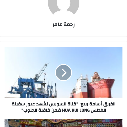
رحمة عامر
الفريق
أسامة
ربيع:
"قناة
السويس
تشهد
عبور
سفينة
الغطس
HUA
الفريق أسامة ربيع: "قناة السويس تشهد عبور سفينة
RUI
الغطس HUA RUI LONG ضمن قافلة الجنوب"
LONG
ضمن
تنفيذا