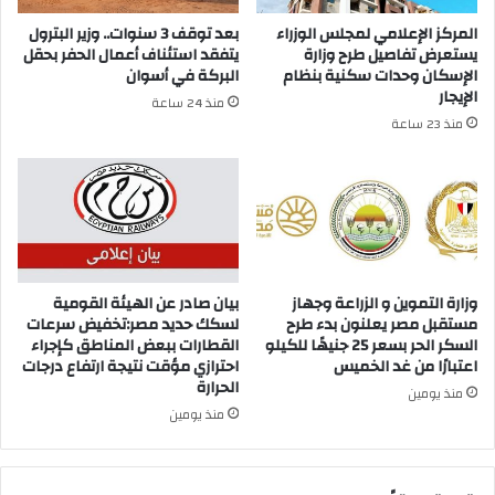
المركز الإعلامي لمجلس الوزراء
بعد توقف 3 سنوات.. وزير البترول
يستعرض تفاصيل طرح وزارة
يتفقد استئناف أعمال الحفر بحقل
الإسكان وحدات سكنية بنظام
البركة في أسوان
الإيجار
منذ 24 ساعة
منذ 23 ساعة
وزارة التموين و الزراعة وجهاز
بيان صادر عن الهيئة القومية
مستقبل مصر يعلنون بدء طرح
لسكك حديد مصر:تخفيض سرعات
السكر الحر بسعر 25 جنيهًا للكيلو
القطارات ببعض المناطق كإجراء
اعتبارًا من غد الخميس
احترازي مؤقت نتيجة ارتفاع درجات
الحرارة
منذ يومين
منذ يومين