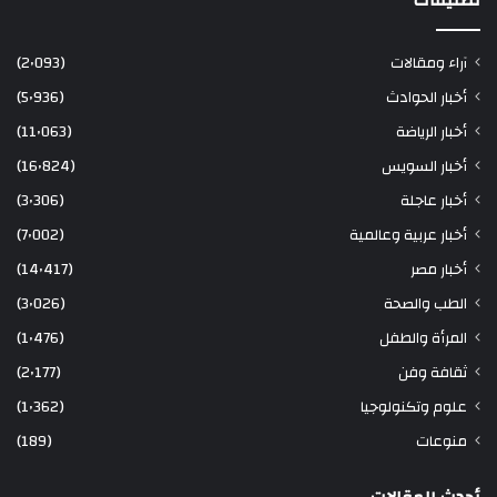
تصنيفات
آراء ومقالات
(2٬093)
أخبار الحوادث
(5٬936)
أخبار الرياضة
(11٬063)
أخبار السويس
(16٬824)
أخبار عاجلة
(3٬306)
أخبار عربية وعالمية
(7٬002)
أخبار مصر
(14٬417)
الطب والصحة
(3٬026)
المرأة والطفل
(1٬476)
ثقافة وفن
(2٬177)
علوم وتكنولوجيا
(1٬362)
منوعات
(189)