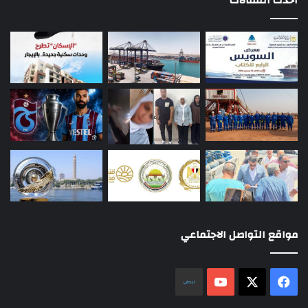
أحدث المقالات
مواقع التواصل الاجتماعي
‫X
فيسبوك
‫YouTube
نلض