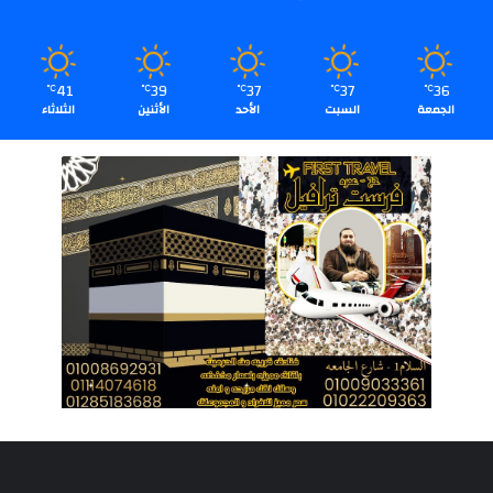
41
39
37
37
36
℃
℃
℃
℃
℃
الجمعة
السبت
الأحد
الأثنين
الثلاثاء