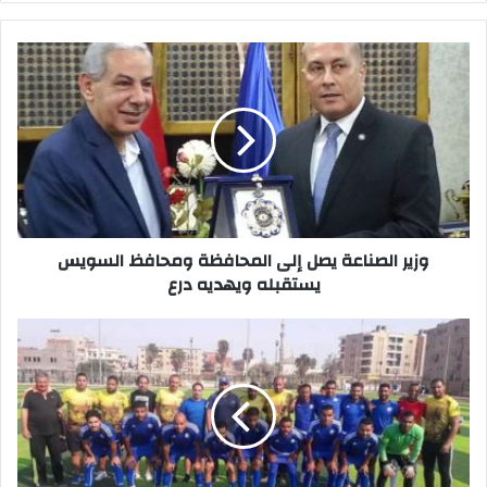
وزير
الصناعة
يصل
إلى
المحافظة
ومحافظ
السويس
يستقبله
ويهديه
درع
وزير الصناعة يصل إلى المحافظة ومحافظ السويس
يستقبله ويهديه درع
فوز
شباب
التل
و
بورتو
و
غزل