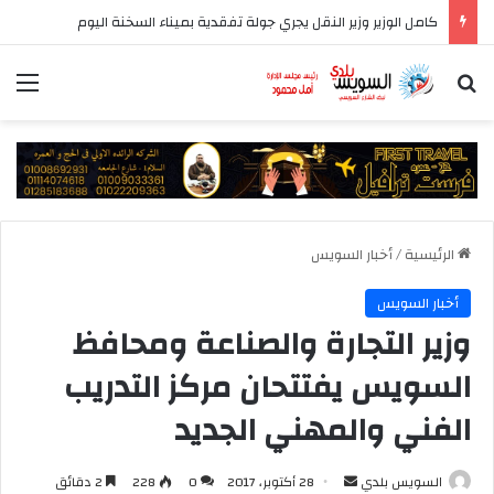
كامل الوزير وزير النقل يجري جولة تفقدية بميناء السخنة اليوم
بحث عن
الق
الرئيسية
/
أخبار السويس
أخبار السويس
وزير التجارة والصناعة ومحافظ
السويس يفتتحان مركز التدريب
الفني والمهني الجديد
أرسل
السويس بلدي
28 أكتوبر، 2017
0
228
2 دقائق