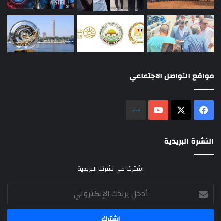
مواقع التواصل الاجتماعي
‫X
فيسبوك
‫YouTube
نلض
النشرة البريدية
اشترك في نشرتنا البريدية
أدخل
بريدك
الإلكتروني