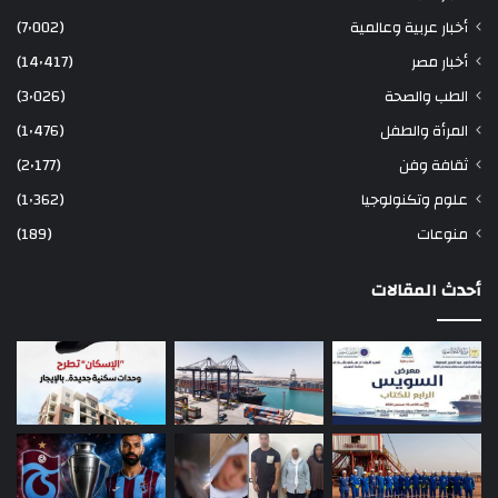
أخبار عربية وعالمية
(7٬002)
أخبار مصر
(14٬417)
الطب والصحة
(3٬026)
المرأة والطفل
(1٬476)
ثقافة وفن
(2٬177)
علوم وتكنولوجيا
(1٬362)
منوعات
(189)
أحدث المقالات