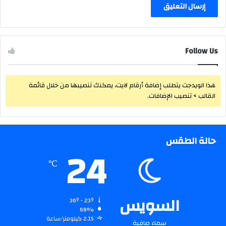
Follow Us
هذا الويدجت يتطلب إضافة أرقام لايت، يمكنك تنصيبها من خلال قائمة
القالب > تنصيب الإضافات.
حالة الطقس
24
℃
السويس
36º - 23º
68%
2.15 كيلومتر/ساعة
سماء صافية