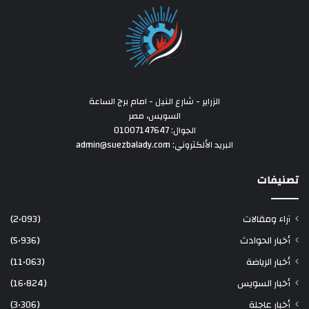
الزراير - شارع النيل - امام برج الساعة
السويس، مصر
الجوال: 01007147647
البريد الألكتروني: admin@suezbalady.com
تصنيفات
آراء ومقالات
(2٬093)
أخبار الحوادث
(5٬936)
أخبار الرياضة
(11٬063)
أخبار السويس
(16٬824)
أخبار عاجلة
(3٬306)