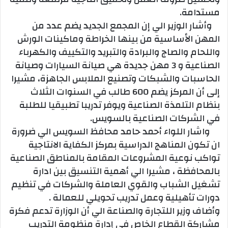
مستدامة.
وأشار الوزير الي إن المجمع الجديد يضم عدد من
المهن الأساسية من بينها الخراطة وماكينات الورش
واللحام والصاج والبرادة والتبريد والتكييف والكهرباء
الصناعية و 3 مهن جديدة هي صيانة السيارات وصيانة
الحاسبات والشبكات وتصنيع الملابس الجاهزة، مشيرا
إلى أن المركز يضم 600 طالب في السنوات الثلاث
بنظام التلمذة الصناعية ويوفر تدريبا تطبيقيا للطلبة
في الشركات الصناعية بالسويس.
واشار اللواء أحمد حامد محافظ السويس الي ضرورة
ان تكون المناهج الدراسية بمركز الكفاية الانتاجية
تواكب نوعية المشروعات المقامة بالمناطق الصناعية
بالمحافظة ، مشيرا الي أهمية التنسيق بين ادارة
تشغيل الشباب والقوي العاملة والشركات في تنظيم
دورات تأهيلية وعمل تدريب تحويلي للعمالة .
وأضاف وزير اللتجارة والصناعة الي أن الوزارة تدعم فكرة
مشاركة القطاع الخاص في إدارة منظومة التدريب