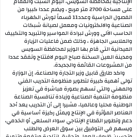
الإنتاجية بمحافظة السويس، اليوم السبت والمقام
على مساحة 2700 متر مربع ، ويضم عددا كبيرا من
الفصول الدراسية وعدد11 قسماً لورش الكهرباء
الصناعية والالكترونيات ومعمل لصيانة شبكات
الحاسب الآلى وورش لبرادة المواسير والتبريد والتكييف
والملابس الجاهزة ، وذلك ضمن فاعليات الزيارة
الميدانية التي قام بها الوزير لمحافظة السويس
ومدينة العين السخنة صباح اليوم لافتتاح وتفقد عددا
من المشروعات القائمة والجديدة.
واكد طارق قابيل وزير التجارة والصناعة، إن الوزارة
تولى أهمية كبيرة لتطوير منظومة التدريب الفني
والمهني والتي تسهم بصورة مباشرة في تعزيز
منظومة التنمية الصناعية وزيادة تنافسية الصناعة
الوطنية محليا وعالميا، مشيرا إلى أن التدريب يعد أحد
العناصر المؤثرة في الإنتاج ويمثل ركيزة أساسية في
دعم وتطوير القطاع الإنتاجي سواء السلعي أو الخدمي،
ويسهم في التوفيق بين سوق العرض والطلب
وتحسين ظروف العمل وتحقيق انتاجية مرتفعة وتنمية