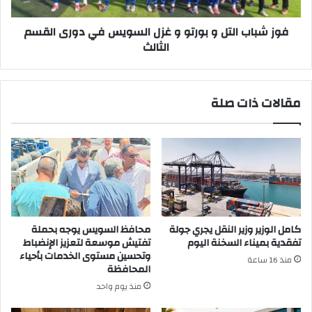
السويس
في
دورى
فوز شباب التل و بورتو و غزل السويس في دورى القسم
القسم
الثالث
الثالث
مقالات ذات صلة
كامل الوزير وزير النقل يجري جولة
محافظ السويس يوجه بحملة
تفقدية بميناء السخنة اليوم
تفتيش موسعة لتعزيز الإنضباط
وتحسين مستوى الخدمات بأحياء
منذ 16 ساعة
المحافظة
منذ يوم واحد