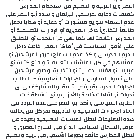
النصر وزير التربية و التعليم من استخدام المدارس
كمنصات دعاية لمرشحى البرلمان و شدد أبو النصر على
عدم السماح بتوزيع منشورات أو دعاية أو هدايا تحمل
طابعاً انتخابىاً داخل المديرية أو الإدارات التعليمية أو
المدارس التابعة لها كما نهى عن التحدث أو التعليق
على الأمور السياسية فى أماكن العمل خاصة داخل
الحرم المدرسى و كذا عدم السماح بمرور المرشحين أو
ممثليهم في كل المنشآت التعليمية و منع كتابة أي
عبارات أو لافتات دعائية أو انتخابية أو صور مرشحين
على أسوار المدارس أو الإدارات التعليمية كما طالب
الإدارات المدرسية برفض إقامة أو المشاركة فى أى
ندوات أو لقاءات خاصة بالأحزاب و أى أنشطة ذات
الطابع السياسى و أكد أبو النصر على عدم التردد فى
اتخاذ الإجراءات القانونية و التأديبية مع كل من يخالف
هذه التعليمات لتظل المنشآت التعليمية بعيدة عن
مرمى السجال السياسى الدائر فى الشارع المصرى و
لتظل المدارس قائمة بدورها الأسمى فى تربية و تعليم