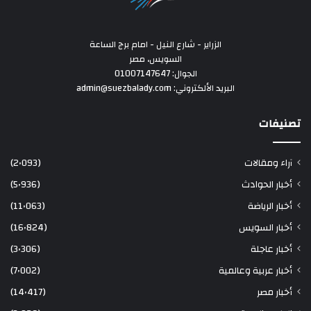
الزراير - شارع النيل - امام برج الساعة
السويس، مصر
الجوال: 01007147647
البريد الألكتروني: admin@suezbalady.com
تصنيفات
آراء ومقالات
(2٬093)
أخبار الحوادث
(5٬936)
أخبار الرياضة
(11٬063)
أخبار السويس
(16٬824)
أخبار عاجلة
(3٬306)
أخبار عربية وعالمية
(7٬002)
أخبار مصر
(14٬417)