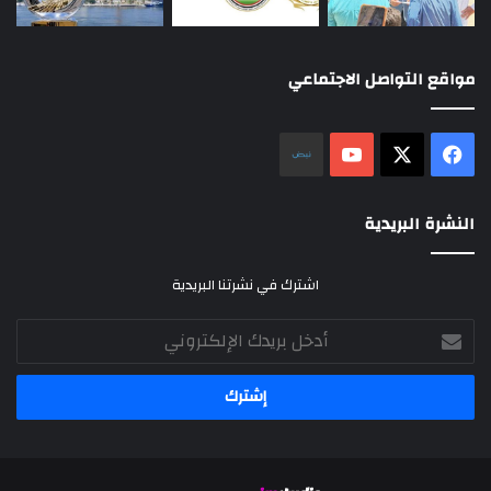
مواقع التواصل الاجتماعي
‫X
فيسبوك
‫YouTube
نلض
النشرة البريدية
اشترك في نشرتنا البريدية
أدخل
بريدك
الإلكتروني