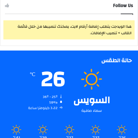
Follow Us
هذا الويدجت يتطلب إضافة أرقام لايت، يمكنك تنصيبها من خلال قائمة
القالب > تنصيب الإضافات.
حالة الطقس
26
℃
السويس
36º - 25º
58%
3.22 كيلومتر/ساعة
سماء صافية
℃
℃
℃
℃
℃