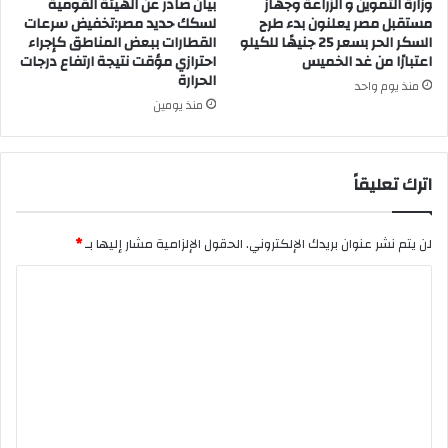
وزارة التموين و الزراعة وجهاز
بيان صادر عن الهيئة القومية
مستقبل مصر يعلنون بدء طرح
لسكك حديد مصر:تخفيض سرعات
السكر الحر بسعر 25 جنيهًا للكيلو
القطارات ببعض المناطق كإجراء
اعتبارًا من غد الخميس
احترازي مؤقت نتيجة ارتفاع درجات
الحرارة
منذ يوم واحد
منذ يومين
اترك تعليقاً
لن يتم نشر عنوان بريدك الإلكتروني.
الحقول الإلزامية مشار إليها بـ
*
ا
ل
ت
ع
ل
ي