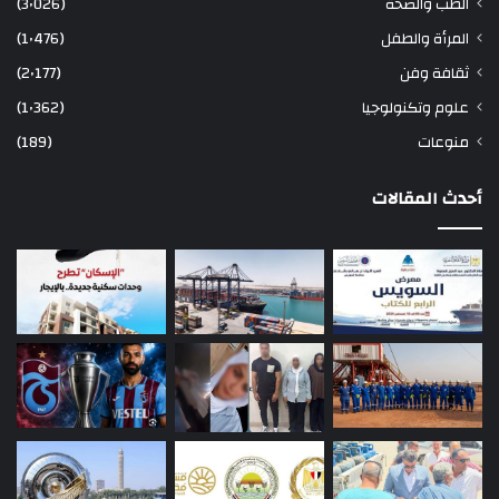
الطب والصحة
(3٬026)
المرأة والطفل
(1٬476)
ثقافة وفن
(2٬177)
علوم وتكنولوجيا
(1٬362)
منوعات
(189)
أحدث المقالات