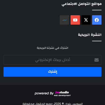
مواقع التواصل الاجتماعي
‫X
فيسبوك
‫YouTube
نلض
النشرة البريدية
اشترك في نشرتنا البريدية
أدخل
بريدك
الإلكتروني
السويس بلدي © 2026، جميع الحقوق محفوظة