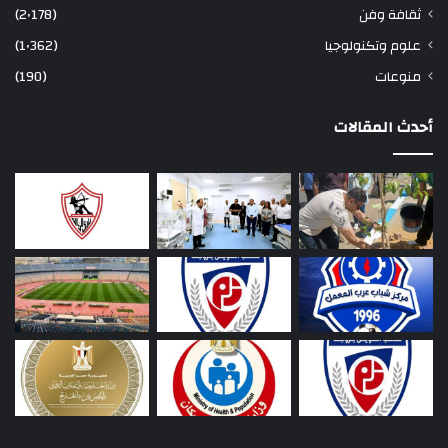
ثقافة وفن
(2٬178)
علوم وتكنولوجيا
(1٬362)
منوعات
(190)
أحدث المقالات