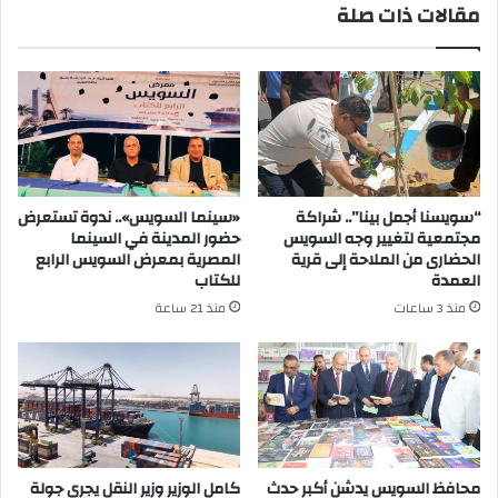
مقالات ذات صلة
“سويسنا أجمل بينا”.. شراكة
«سينما السويس».. ندوة تستعرض
مجتمعية لتغيير وجه السويس
حضور المدينة في السينما
الحضارى من الملاحة إلى قرية
المصرية بمعرض السويس الرابع
العمدة
للكتاب
منذ 3 ساعات
منذ 21 ساعة
محافظ السويس يدشن أكبر حدث
كامل الوزير وزير النقل يجري جولة