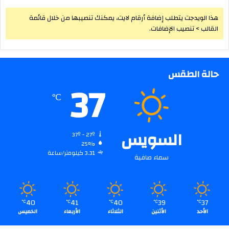
هذا الويدجت يتطلب إضافة أرقام لايت، يمكنك تنصيبها من خلال قائمة
القالب > تنصيب الإضافات.
حالة الطقس
37
℃
السويس
37º - 27º
25%
3.31 كيلومتر/ساعة
سماء صافية
40
41
40
39
37
℃
℃
℃
℃
℃
الأحد
الأثنين
الثلاثاء
الأربعاء
الخميس