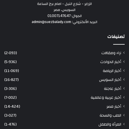
الزراير - شارع النيل - امام برج الساعة
السويس، مصر
الجوال: 01007147647
البريد الألكتروني: admin@suezbalady.com
تصنيفات
آراء ومقالات
(2٬093)
أخبار الحوادث
(5٬936)
أخبار الرياضة
(11٬069)
أخبار السويس
(16٬827)
أخبار عاجلة
(3٬306)
أخبار عربية وعالمية
(7٬002)
أخبار مصر
(14٬424)
الطب والصحة
(3٬027)
المرأة والطفل
(1٬476)