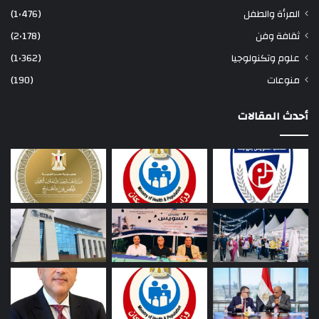
المرأة والطفل
(1٬476)
ثقافة وفن
(2٬178)
علوم وتكنولوجيا
(1٬362)
منوعات
(190)
أحدث المقالات