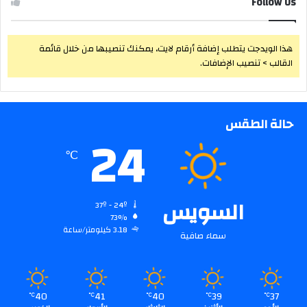
Follow Us
هذا الويدجت يتطلب إضافة أرقام لايت، يمكنك تنصيبها من خلال قائمة
القالب > تنصيب الإضافات.
حالة الطقس
24
℃
السويس
37º - 24º
73%
3.18 كيلومتر/ساعة
سماء صافية
40
41
40
39
37
℃
℃
℃
℃
℃