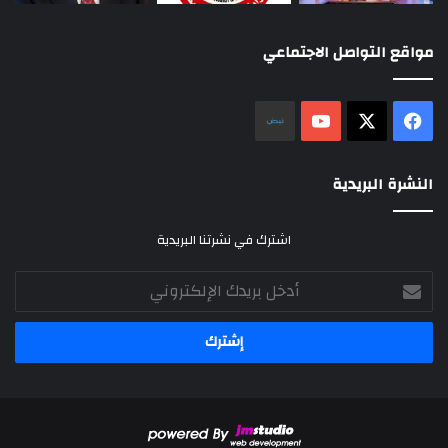
مواقع التواصل الاجتماعي
‫X
فيسبوك
‫YouTube
نلض
النشرة البريدية
اشترك في نشرتنا البريدية
أدخل
بريدك
الإلكتروني