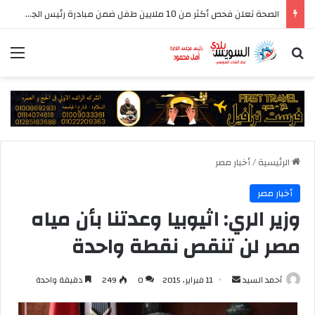
الصحة تعلن فحص أكثر من 10 ملايين طفل ضمن مبادرة رئيس الجمهورية للكشف المبكر وعلاج فقدان السمع لدى حديثي الولادة
بحث عن
الق
الرئيسية
/
أخبار مصر
أخبار مصر
وزير الري: اثيوبيا وعدتنا بأن مياه
مصر لن تنقص نقطة واحدة
أرسل
أحمد السيد
11 فبراير، 2015
0
249
دقيقة واحدة
بريدا
إلكترونيا