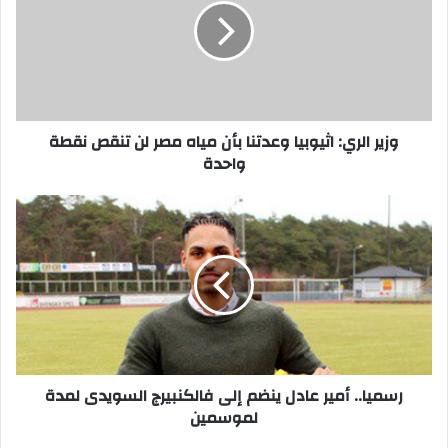
وعدتنا
بأن
مياه
مصر
لن
تنقص
نقطة
وزير الري: اثيوبيا وعدتنا بأن مياه مصر لن تنقص نقطة
واحدة
واحدة
رسميا..
أمير
عادل
ينضم
إلى
فالكنبيرج
السويدى
لمدة
لموسمين
رسميا.. أمير عادل ينضم إلى فالكنبيرج السويدى لمدة
لموسمين