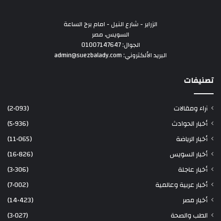
الزراير - شارع النيل - امام برج الساعة
السويس، مصر
الجوال: 01007147647
البريد الألكتروني: admin@suezbalady.com
تصنيفات
آراء ومقالات
(2٬093)
أخبار الحوادث
(5٬936)
أخبار الرياضة
(11٬065)
أخبار السويس
(16٬826)
أخبار عاجلة
(3٬306)
أخبار عربية وعالمية
(7٬002)
أخبار مصر
(14٬423)
الطب والصحة
(3٬027)