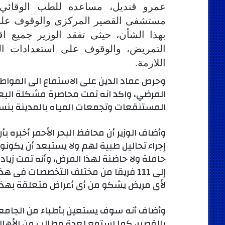
عمرو قنديل، مساعده للطب الوقائي، 
مستشفى القصير المركزى والوقوف على 
بهذا الشأن، حيثى تفقد الوزير جميع ا
التمريض، والوقوف على استعدادات الم
اللازمة.
وحرص عماد الدين على الاستماع الى الموا
المرضي، واكد انه تمت محاصرة مشكلة البعو
المستنقعات وتجمعات المياه بالمدينة بنسبة 95
إجراء تحاليل طبية لهم ولا يستبعد أن يكون
حاملة ولا حاضنة لهذا المرض، وأنه تمت زيا
إلى 111 فريقا من مختلف التخصصات فى 
لأى مريض يشكو من أى أعراض متعلقة بهذا ا
وأضاف أنه سوف يستعين بأطباء من الجامع
بالقصير، كما استمع لعدة مطالب من الأهالى