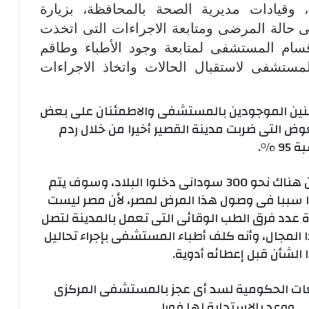
وقيادات مديرية الصحة بالمحافظة، بزيارة
حالة المرضى ومتابعة الاجراءات التى اتخذت
قسام المستشفى لمتابعة وجود الأطباء وطاقم
ستشفى لاستقبال الحالات واتخاذ الاجراءات
طنين الموجودين بالمستشفى والاطمئنان على بعض
ض التى ضربت مدينة القصير أخيرا من خلال ردم
 %.
وأضاف الوزير أن محافظ البحر الأحمر أخبره بأن هناك نحو 300 سودانى دخلوا البلاد، وسوف يتم
وا سببا فى وصول هذا المرض لمصر، لأن مصر ليست
دة عدد فرق الطب الوقائى التى تعمل بالمدينة لتصل
هذا المجال، وأنه كلف أطباء المستشفى بإجراء تحاليل
لشأن قبل إعطائه أدوية.
ات الحكومية لسد أى عجز بالمستشفى المركزى
 ووعد بالاستجابة لها فورا.