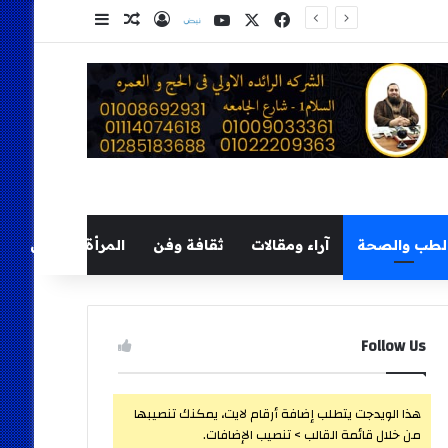
‫X
فيسبوك
‫YouTube
نلض
تسجيل الدخول
مقال عشوائي
إضافة عمود ج
لطب والصحة
آراء ومقالات
ثقافة وفن
المرأة والطفل
Follow Us
هذا الويدجت يتطلب إضافة أرقام لايت، يمكنك تنصيبها
من خلال قائمة القالب > تنصيب الإضافات.