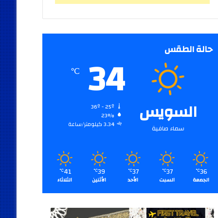
حالة الطقس
34
℃
السويس
36º - 25º
23%
3.34 كيلومتر/ساعة
سماء صافية
41
39
37
37
36
℃
℃
℃
℃
℃
الجمعة
السبت
الأحد
الأثنين
الثلاثاء