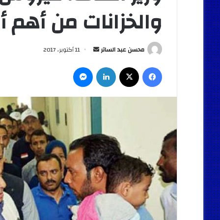
والخزانات من أهم أ
أرسل
محسن عبد الساتر
11 أكتوبر، 2017
بريدا
فيسبوك
‫X
لينكدإن
ماسنجر
إلكترونيا