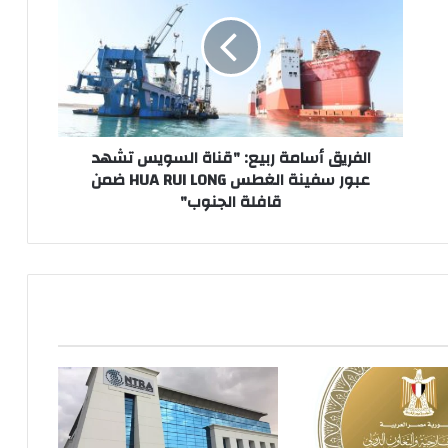
ربيع:
"قناة
السويس
تشهد
عبور
سفينة
الغطس
HUA
الفريق أسامة ربيع: "قناة السويس تشهد
RUI
عبور سفينة الغطس HUA RUI LONG ضمن
LONG
قافلة الجنوب"
ضمن
قافلة
الجنوب"