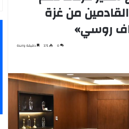
القادمين من غزة
ف روسي»
0
171
دقيقة واحدة