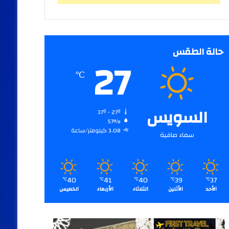
حالة الطقس
27
℃
السويس
37º - 27º
57%
3.08 كيلومتر/ساعة
سماء صافية
40
41
40
39
37
℃
℃
℃
℃
℃
الأحد
الأثنين
الثلاثاء
الأربعاء
الخميس