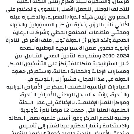
مرسال، والسفيرة نبيلة مكرم رئيس اللجنة الفنية
للتحالف الوطني للعمل الأهلي التنموي، والدكتور علي
الغمراوي رئيس هيئة الدواء المصرية، والدكتورة عبلة
الألفي نائب الوزير، ونخبة من كبار المسؤولين والخبراء
وممثلي منظمات المجتمع المدني وشركات الرعاية
الصحية.وأكد الوزير أن الدولة تولي ملف الأمراض النادرة
أولوية قصوى ضمن الاستراتيجية الوطنية للصحة
2024-2030 ومنظومة التأمين الصحي الشامل، من
خلال استراتيجية متكاملة ترتكز على التشخيص المبكر
ومسارات الإحالة والحماية المالية. واستعرض جهود
الدولة في هذا المجال، مشيراً إلى التوسع في
المبادرات الرئاسية للكشف المبكر عن الأمراض الوراثية
والنادرة، وإنشاء السجل الوطني للأمراض النادرة،
ومراكز التميز الإقليمية، بالإضافة إلى عمل اللجنة
العلمية العليا التي حددت 12 مرضاً نادراً كأولوية
وطنية للدعم المركز وفق أسس علمية تضمن العدالة
والاستدامة.وأشار الدكتور عبدالغفار إلى تأسيس
صندوق الأمراض النادرة وإدراج خدماتها ضمن التأمين