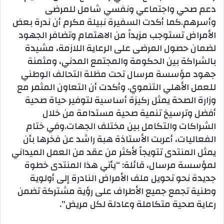
دعم صحي واجتماعي ونفسي شامل للمرضى
وأسرهم.كما أكدت السفيرة نبيلة مكرم أن ندرة بعض
الأمراض تستوجب مزيداً من الاهتمام وتضافر الجهود
لضمان حصول المرضى على الرعاية اللازمة، مشيدة
بالشراكة بين الحكومة والمجتمع المدني، ومثمنة
جهود مؤسسة مرسال تحت مظلة التحالف الوطني
للعمل الأهلي التنموي. وأكدت أن التعاون المثمر مع
وزارة الصحة يمثل ركيزة أساسية لتوفير حياة صحية
أفضل وترسيخ تنمية صحية مستدامة من خلال
الشراكات والتكامل بين مختلف الجهات.وفي ختام
الفعاليات، أعربت الأستاذة هبة راشد عن فخرها بأن
يمثل المنتدى تتويجاً لأكثر من عقد من العمل الميداني
لمؤسسة مرسال، قائلة: “يأتي هذا المنتدى خطوة
جديدة نحو تحويل ملف الأمراض النادرة إلى أولوية
وطنية تجمع جميع الأطراف على رؤية مشتركة تضمن
رعاية صحية متكاملة وعادلة لكل مريض”.