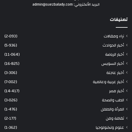
البريد الألكتروني: admin@suezbalady.com
تصنيفات
آراء ومقالات
(2٬093)
أخبار الحوادث
(5٬936)
أخبار الرياضة
(11٬064)
أخبار السويس
(16٬825)
أخبار عاجلة
(3٬306)
أخبار عربية وعالمية
(7٬002)
أخبار مصر
(14٬417)
الطب والصحة
(3٬026)
المرأة والطفل
(1٬476)
ثقافة وفن
(2٬177)
علوم وتكنولوجيا
(1٬362)