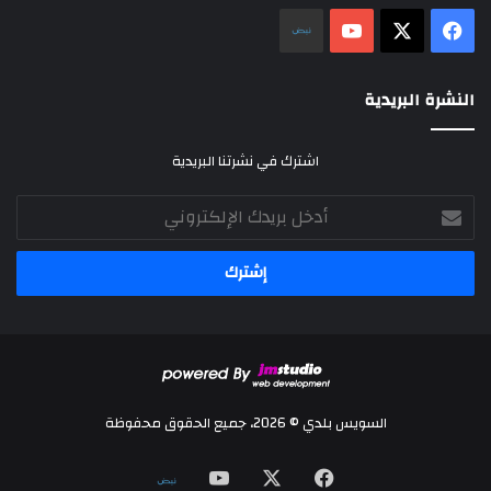
‫X
فيسبوك
‫YouTube
نلض
النشرة البريدية
اشترك في نشرتنا البريدية
أدخل
بريدك
الإلكتروني
السويس بلدي © 2026، جميع الحقوق محفوظة
‫X
فيسبوك
‫YouTube
نلض