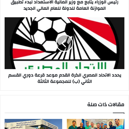
الموازنة
رئيس الوزراء يتابع مع وزير المالية الاستعداد لبدء تطبيق
العامة
الموازنة العامة للدولة للعام المالي الجديد
للدولة
للعام
يحدد
المالي
الاتحاد
الجديد
المصري
الكرة
القدم
موعد
قرعة
دوري
القسم
الثاني
يحدد الاتحاد المصري الكرة القدم موعد قرعة دوري القسم
(ب)
الثاني (ب) للمجموعة الثالثة
للمجموعة
الثالثة
مقالات ذات صلة