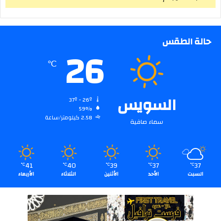
حالة الطقس
26
℃
السويس
37º - 26º
59%
2.58 كيلومتر/ساعة
سماء صافية
41
40
39
37
37
℃
℃
℃
℃
℃
السبت
الأحد
الأثنين
الثلاثاء
الأربعاء