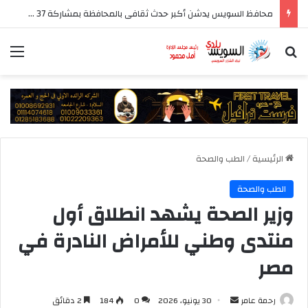
محافظ السويس يدشن أكبر حدث ثقافى بالمحافظة بمشاركة 37 دار نشر مصرية
بحث عن
الق
الرئيسية
/
الطب والصحة
الطب والصحة
وزير الصحة يشهد انطلاق أول
منتدى وطني للأمراض النادرة في
مصر
أرسل
رحمة عامر
30 يونيو، 2026
0
184
2 دقائق