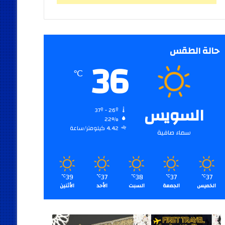
حالة الطقس
36
℃
السويس
37º - 26º
22%
4.42 كيلومتر/ساعة
سماء صافية
39
37
38
37
37
℃
℃
℃
℃
℃
الخميس
الجمعة
السبت
الأحد
الأثنين