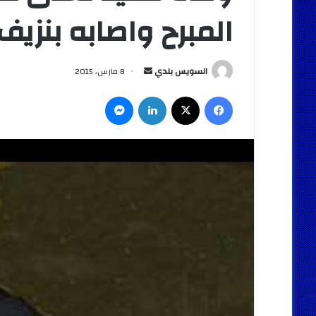
المبرح واصابه بنزي
أرسل
السويس بلدي
8 مارس، 2015
بريدا
فيسبوك
‫X
لينكدإن
ماسنجر
إلكترونيا