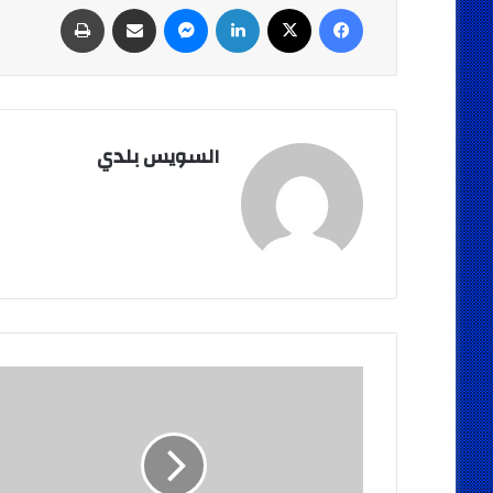
فيسبوك
‫X
لينكدإن
ماسنجر
مشاركة عبر البريد
طباعة
السويس بلدي
انفجار
عبوة
ناسفة
وتفكيك
أخرى
بجوار