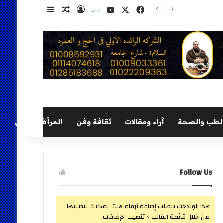
‫X
فيسبوك
‫YouTube
نلض
تسجيل الدخول
مقال عشوائي
إضافة عمود ج
لطب والصحة
آراء ومقالات
ثقافة وفن
المرأة والطفل
Follow Us
هذا الويدجت يتطلب إضافة أرقام لايت، يمكنك تنصيبها
من خلال قائمة القالب > تنصيب الإضافات.