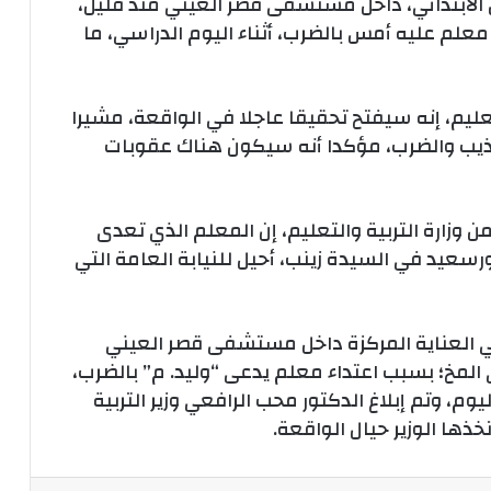
لابتدائي، داخل مستشفى قصر العيني منذ قليل،
معلم عليه أمس بالضرب، أثناء اليوم الدراسي، ما
تعليم، إنه سيفتح تحقيقا عاجلا في الواقعة، مشيرا
عذيب والضرب، مؤكدا أنه سيكون هناك عقوبات
ن وزارة التربية والتعليم، إن المعلم الذي تعدى
عيد في السيدة زينب، أحيل للنيابة العامة التي
ي العناية المركزة داخل مستشفى قصر العيني
المخ؛ بسبب اعتداء معلم يدعى “وليد. م” بالضرب،
وم، وتم إبلاغ الدكتور محب الرافعي وزير التربية
خذها الوزير حيال الواقعة.