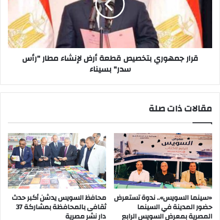
أرض
لإنشاء
مطار
"رأس
سدر"
بسيناء
قرار جمهوري بتخصيص قطعة أرض لإنشاء مطار "رأس
سدر" بسيناء
مقالات ذات صلة
«سينما السويس».. ندوة تستعرض
محافظ السويس يدشن أكبر حدث
حضور المدينة في السينما
ثقافى بالمحافظة بمشاركة 37
المصرية بمعرض السويس الرابع
دار نشر مصرية