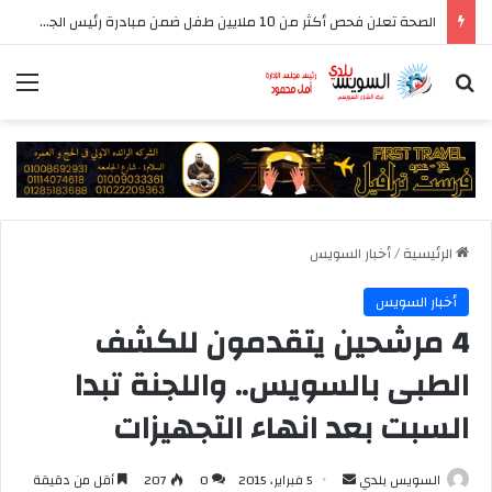
الصحة تعلن فحص أكثر من 10 ملايين طفل ضمن مبادرة رئيس الجمهورية للكشف المبكر وعلاج فقدان السمع لدى حديثي الولادة
بحث عن
الق
الرئيسية
/
أخبار السويس
أخبار السويس
4 مرشحين يتقدمون للكشف
الطبى بالسويس.. واللجنة تبدا
السبت بعد انهاء التجهيزات
أرسل
السويس بلدي
5 فبراير، 2015
0
207
أقل من دقيقة