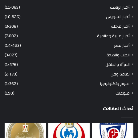
أخبار الرياضة
(11٬065)
أخبار السويس
(16٬826)
أخبار عاجلة
(3٬306)
أخبار عربية وعالمية
(7٬002)
أخبار مصر
(14٬423)
الطب والصحة
(3٬027)
المرأة والطفل
(1٬476)
ثقافة وفن
(2٬178)
علوم وتكنولوجيا
(1٬362)
منوعات
(190)
أحدث المقالات