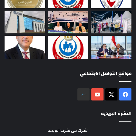
مواقع التواصل الاجتماعي
‫X
فيسبوك
‫YouTube
نلض
النشرة البريدية
اشترك في نشرتنا البريدية