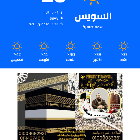
السويس
37º - 26º
66%
3.32 كيلومتر/ساعة
سماء صافية
40
41
40
39
37
℃
℃
℃
℃
℃
الأحد
الأثنين
الثلاثاء
الأربعاء
الخميس