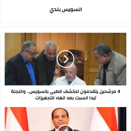
السويس بلدي
4
مرشحين
يتقدمون
للكشف
الطبى
بالسويس..
واللجنة
تبدا
السبت
بعد
4 مرشحين يتقدمون للكشف الطبى بالسويس.. واللجنة
انهاء
تبدا السبت بعد انهاء التجهيزات
التجهيزات
قرار
جمهوري
بتخصيص
قطعة