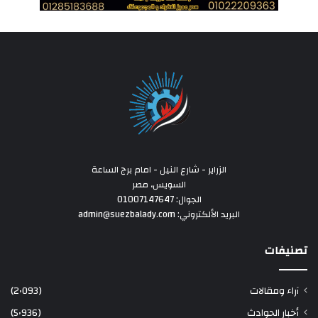
الزراير - شارع النيل - امام برج الساعة
السويس، مصر
الجوال: 01007147647
البريد الألكتروني: admin@suezbalady.com
تصنيفات
آراء ومقالات
(2٬093)
أخبار الحوادث
(5٬936)