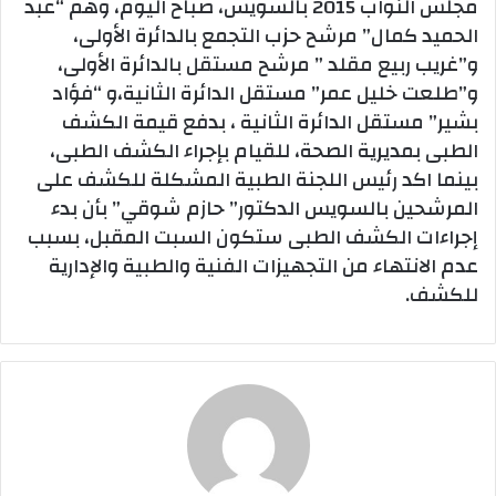
مجلس النواب 2015 بالسويس، صباح اليوم، وهم “عبد
الحميد كمال” مرشح حزب التجمع بالدائرة الأولى،
و”غريب ربيع مقلد ” مرشح مستقل بالدائرة الأولى،
و”طلعت خليل عمر” مستقل الدائرة الثانية،و “فؤاد
بشير” مستقل الدائرة الثانية ، بدفع قيمة الكشف
الطبى بمديرية الصحة، للقيام بإجراء الكشف الطبى،
بينما اكد رئيس اللجنة الطبية المشكلة للكشف على
المرشحين بالسويس الدكتور” حازم شوقي” بأن بدء
إجراءات الكشف الطبى ستكون السبت المقبل، بسبب
عدم الانتهاء من التجهيزات الفنية والطبية والإدارية
للكشف.