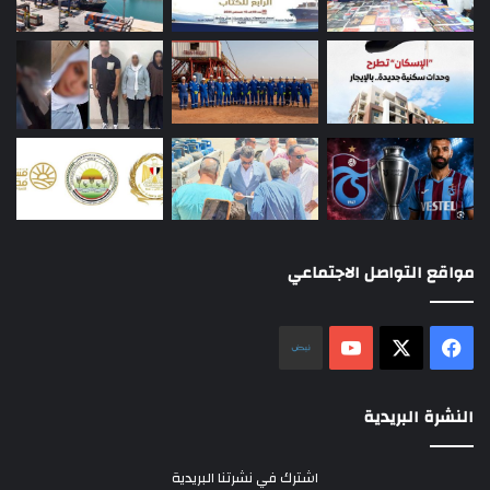
مواقع التواصل الاجتماعي
‫X
فيسبوك
‫YouTube
نلض
النشرة البريدية
اشترك في نشرتنا البريدية