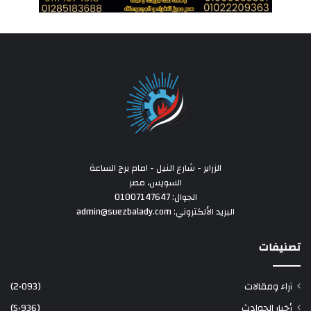
الزراير - شارع النيل - امام برج الساعة
السويس، مصر
الجوال: 01007147647
البريد الألكتروني: admin@suezbalady.com
تصنيفات
آراء ومقالات
(2٬093)
أخبار الحوادث
(5٬936)