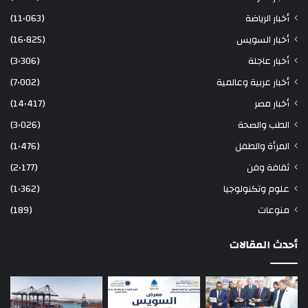
أخبار الرياضة
(11٬063)
أخبار السويس
(16٬825)
أخبار عاجلة
(3٬306)
أخبار عربية وعالمية
(7٬002)
أخبار مصر
(14٬417)
الطب والصحة
(3٬026)
المرأة والطفل
(1٬476)
ثقافة وفن
(2٬177)
علوم وتكنولوجيا
(1٬362)
منوعات
(189)
أحدث المقالات