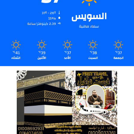
السويس
37º - 26º
15%
2.39 كيلومتر/ساعة
سماء صافية
41
39
37
38
37
℃
℃
℃
℃
℃
الجمعة
السبت
الأحد
الأثنين
الثلاثاء