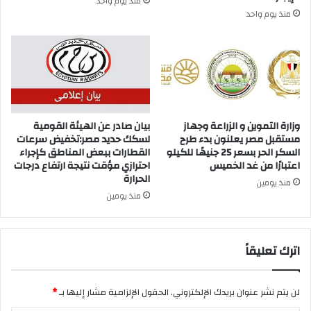
منذ يوم واحد
منذ يوم واحد
وزارة التموين و الزراعة وجهاز
بيان صادر عن الهيئة القومية
مستقبل مصر يعلنون بدء طرح
لسكك حديد مصر:تخفيض سرعات
السكر الحر بسعر 25 جنيهًا للكيلو
القطارات ببعض المناطق كإجراء
اعتبارًا من غد الخميس
احترازي مؤقت نتيجة ارتفاع درجات
الحرارة
منذ يومين
منذ يومين
اترك تعليقاً
لن يتم نشر عنوان بريدك الإلكتروني.
الحقول الإلزامية مشار إليها بـ
*