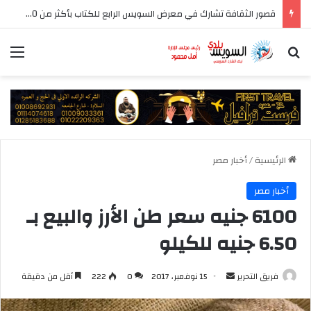
قصور الثقافة تشارك في معرض السويس الرابع للكتاب بأكثر من 250 عنوانا وببرنامج فني عبر المسرح المتنقل
بحث عن
الق
الرئيسية
/
أخبار مصر
أخبار مصر
6100 جنيه سعر طن الأرز والبيع بـ
6.50 جنيه للكيلو
أرسل
فريق التحرير
15 نوفمبر، 2017
0
222
أقل من دقيقة
بريدا
إلكترونيا