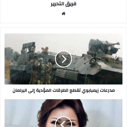
فريق التحرير
موقع
الويب
مدرعات
زيمبابوي
تقطع
الطرقات
المؤدية
إلى
البرلمان
مدرعات زيمبابوي تقطع الطرقات المؤدية إلى البرلمان
ومازالت
ردود
الافعال
الغاضبة
على