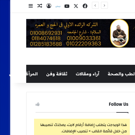
‫X
فيسبوك
‫YouTube
نلض
تسجيل الدخول
مقال عشوائي
إضافة عمود ج
لطب والصحة
آراء ومقالات
ثقافة وفن
المرأة والطفل
Follow Us
هذا الويدجت يتطلب إضافة أرقام لايت، يمكنك تنصيبها
من خلال قائمة القالب > تنصيب الإضافات.