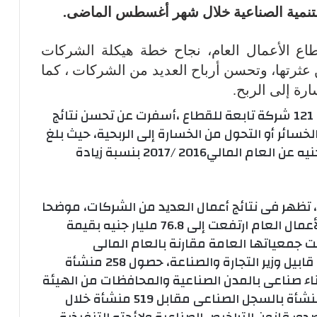
للتنمية الصناعية خلال شهر أغسطس الماضى.
اع الأعمال العام، نجاح خطة هيكلة الشركات
 عثرتها، وتحسن أرباح العديد من الشركات ، كما
ة إلى الربح.
وأضاف أن نتائج أعمال 76 شركة، من إجمالى 121 شركة تابعة للقطاع ،أسفرت عن تحسن نتائج
 الخسائر أو التحول من الخسارة إلى الربحية، حيث بلغ
مجموع صافى أرباح تلك الشركات 7.6 مليار جنيه عن العام المالي2016 /2017 بنسبة زيادة
 تظهر فى نتائج أعمال العديد من الشركات، موضحا
أن الإيرادات المقدرة لمجمل شركات قطاع الأعمال العام ارتفعت إلى 76.8 مليار جنيه بقيمة
ى انتهت جمعياتها العامة مقارنة بالعام المالى
2015/2016. ومن جانبه أكد المهندس طارق قابيل وزير التجارة والصناعة، حصول 258 منشأة
 صناعى بالمدن الصناعية والمحافظات من الهيئة
العامة للتنمية الصناعية، كما تم قيد 900 منشأة بالسجل الصناعى مقابل 519 منشأة خلال