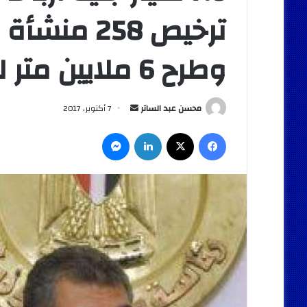
ترخيص 258 
وطرح 6 ملايين متر للاستثمار
أرسل
محسن عبد الساتر
7 أكتوبر، 2017
بريدا
فيسبوك
‫X
لينكدإن
ماسنجر
إلكترونيا