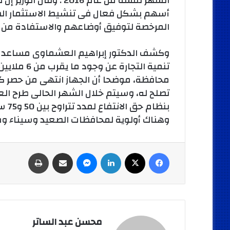
الشهر نفسه من عام 2016
أسهم بشكل فعال فى تنشيط الاستثمار الص
المرخصة لتوفيق أوضاعهم والاستفادة من ال
وكشف الدكتور إبراهيم العشماوى مساعد أول 
محافظة، موضحا أن الجهاز انتهى من حصر ك
تصلح له، وسيتم خلال الشهر الحالى طرح ال
بنظا
وهناك أولوية لمحافظات الصعيد وسيناء و
فيسبوك
‫X
لينكدإن
ماسنجر
مشاركة عبر البريد
طباعة
محسن عبد الساتر