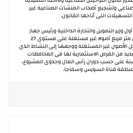
 . وقال الوزير إن صدور قانون التراخيص الصناعية ولائحته التنفيذية
ناعى وتشجيع أصحاب المنشآت الصناعية غير
تسهيلات التى أتاحها القانون.
وزير التموين والتجارة الداخلية ورئيس جهاز
تنمية التجارة عن وجود ما يقرب من 6 ملايين متر مربع أصولا غير مستغلة على مستوى 27
ل الأصول غير المستغلة ووجهها إلى النشاط الذى
عديد من الفرص الاستثمارية لها فى المحافظات
م حق الانتفاع لمدد تتراوح بين 50 و75 سنة على حسب دوران رأس المال وجدوى المشروع،
منطقة قناة السويس وسفاجا.