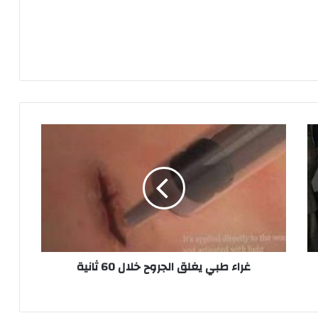
غراء
طبي
يغلق
الجروح
خلال
60
ثانية
غراء طبي يغلق الجروح خلال 60 ثانية