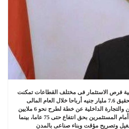
ية فرص الاستثمار فى مختلف القطاعات تمكنت
59 شركة تابعة لقطاع الأعمال العام من تحقيق 7.6 مليار جنيه أرباحا خلال العام المالى
2016/2017، فى حين كشفت وزارة التموين والتجارة الداخلية عن خطة لطرح نحو 6 ملايين
متر مربع أصولا غير مستغلة بالمحافظات أمام المستثمرين بحق انتفاع حتى 75 عاما، بينما
 تشغيل وتصريح مؤقت وبناء صناعى بالمدن