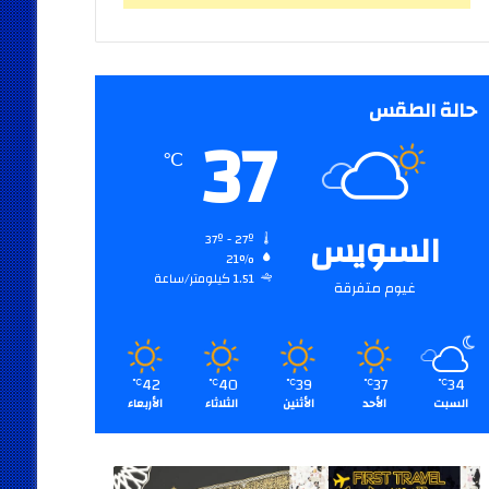
حالة الطقس
37
℃
السويس
37º - 27º
21%
1.51 كيلومتر/ساعة
غيوم متفرقة
42
40
39
37
34
℃
℃
℃
℃
℃
السبت
الأحد
الأثنين
الثلاثاء
الأربعاء