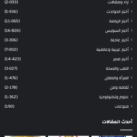
آراء ومقالات
(2٬093)
أخبار الحوادث
(5٬936)
أخبار الرياضة
(11٬065)
أخبار السويس
(16٬826)
أخبار عاجلة
(3٬306)
أخبار عربية وعالمية
(7٬002)
أخبار مصر
(14٬423)
الطب والصحة
(3٬027)
المرأة والطفل
(1٬476)
ثقافة وفن
(2٬178)
علوم وتكنولوجيا
(1٬362)
منوعات
(190)
أحدث المقالات