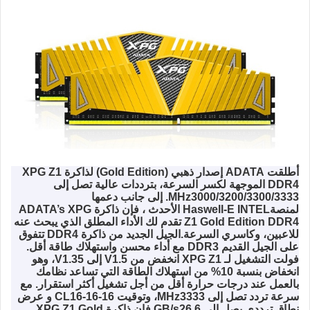
أطلقت
ADATA
إصدار ذهبي (
Gold Edition
) لذاكرة
XPG Z1
DDR4
الموجهة لكسر السرعة، بترددات عالية تصل إلى
3000/3200/3300/3333
MHz
. إلى جانب دعمها
لمنصة
INTEL
Haswell-E
الأحدث ، فإن ذاكرة
ADATA’s XPG
Z1 Gold Edition DDR4
تقدم لك الأداء المطلق الذي يبحث عنه
للاعبين، وكاسري السرعة.
الجيل الجديد من ذاكرة
DDR4
تتفوق
على الجيل القديم
DDR3
مع أداء محسن واستهلاك طاقة أقل.
فولت التشغيل لـ
XPG Z1
انخفض من 1.5
V
إلى 1.35
V
، وهو
انخفاض بنسبة 10% من استهلاك الطاقة التي تساعد نظامك
بالعمل عند درجات حرارة أقل من أجل تشغيل أكثر استقرار. مع
سرعة تردد تصل إلى 3333
MHz
، وتوقيت
CL16-16-16
و عرض
نطاق ترددي يصل إلى 26.6
GB/s
فإن ذاكرة
XPG Z1 Gold