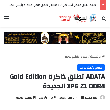
الصحة تعلن فحص أكثر من 10 ملايين طفل ضمن مبادرة رئيس الجمهورية للكشف المبكر وعلاج فقدان السمع لدى حديثي الولادة
بحث عن
الق
الرئيسية
/
علوم وتكنولوجيا
علوم وتكنولوجيا
ADATA تطلق ذاكرة Gold Edition
XPG Z1 DDR4 الجديدة
أرسل
أحمد السيد
2 يناير، 2015
0
191
دقيقة واحدة
بريدا
إلكترونيا