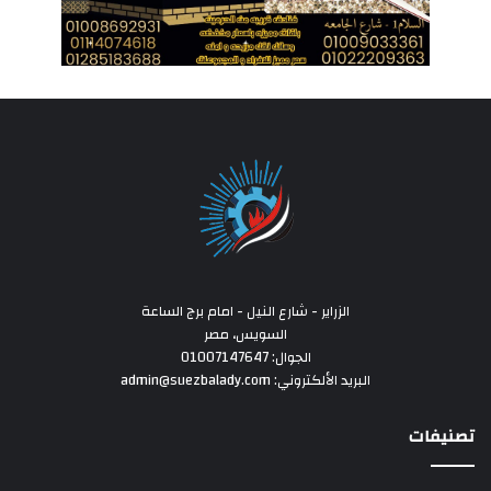
الزراير - شارع النيل - امام برج الساعة
السويس، مصر
الجوال: 01007147647
البريد الألكتروني: admin@suezbalady.com
تصنيفات