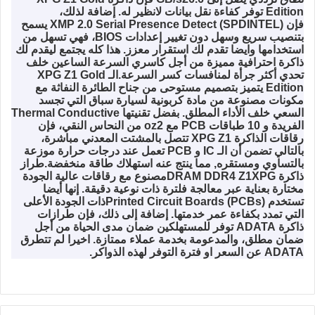
Edition
توفر كفاءة نقل بيانات لانظير له. إضافة لذلك،
فإن (
INTEL
XMP 2.0 Serial Presence Detect (SPD
يسمح
بتنصيب سريع وسهل دون تغيير إعدادات
BIOS
، فهي تسهل من
استخدامها وايضا تقدم لك استقرار معزز. هذا كله يجتمع ليقدم لك
ذاكرة احترافية مميزة من أجل كاسري السرعة الساعين خلف
تحدي أكثر جرأة لمنافسات كسر السرعة.
الـ
XPG Z1 Gold
Edition
يتميز بتصميم مستوحى من جناح الطائرة النفاثة مع
مكونات مصنوعة من مادة كربونية لسيارة سباق التي تجسد
السعي خلف الأداء المطلق. بفضل تقنيتها
Thermal Conductive
الفريدة و 10 طباقات
PCB
مع 2
oz
من النحاس النقي، فإن
رقاقات الذاكرة
XPG Z1
تتصل بالمشتت المعدني مباشرة،
بالتالي تضمن أن الـ
IC
و
PCB
تعمل عند درجات حرارة موزعة
بالتساوي ومستقره, مما ينتج عنه استهلاك طاقة منخفضة.
طراز
ذاكرة
XPG
DRAM DDR4 Z1
مصنوع مع رقاقات عالية الجودة
مختارة بعناية عبر معالجة فلترة ذات نوعية دقيقة. إنها أيضا
تستخدم (
Printed Circuit Boards (PCBs
ذات الجودة الأعلى
التي تمدد بكفاءة عمر خدمتها. إضافة إلى ذلك، فإن طرازات
ذاكرة
ADATA
توفر للمستهلكين ضمان مدى الحياة من أجل
ضمان مطلق، والمدعومة بخدمة عملاء ممتازة. اخيرا لم تتطرق
ADATA
عن السعر او فترة التوفر لهذه الذواكر.