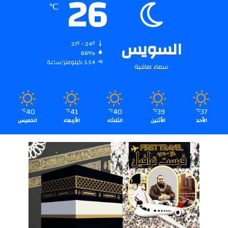
26
℃
السويس
37º - 24º
68%
3.54 كيلومتر/ساعة
سماء صافية
40
41
40
39
37
℃
℃
℃
℃
℃
الأحد
الأثنين
الثلاثاء
الأربعاء
الخميس