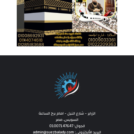
الزراير - شارع النيل - امام برج الساعة
السويس، مصر
الجوال: 01007147647
البريد الألكتروني: admin@suezbalady.com