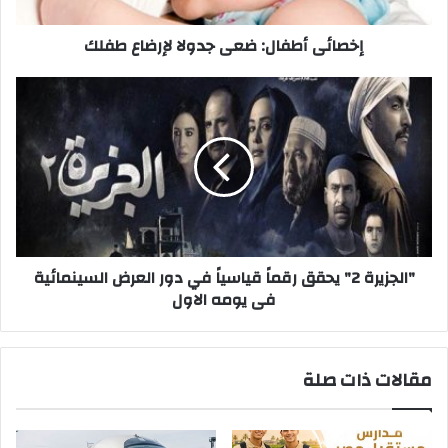
إخصائى أطفال: ضعى جدولا لإرضاع طفلك
"الجزيرة
2"
يحقق
رقماً
قياسياً
في
دور
العرض
السينمائية
فى
"الجزيرة 2" يحقق رقماً قياسياً في دور العرض السينمائية
يومه
فى يومه الاول
الاول
مقالات ذات صلة