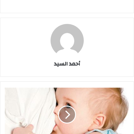
أحمد السيد
إخصائى
أطفال:
ضعى
جدولا
لإرضاع
طفلك