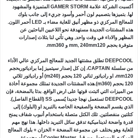
أكسبت الشركة علامة
GAMER STORM
المتميزة والمشهود
لها. بتميزها بتصميم لون أحمر وأسود جريء إلى جانب بلوك
للمعالج المركزي ذو مظهر أنيق للغاية مضاء بـ
LED
أحمر اللون.
هذه المشتتات الجديدة مستهدفة نحو اللاعبين الباحثين عن
المظهر والاداء في وقت واحد, وهي تأتي لنا بثلاث إصدارات
متوفرة بحجم 120
mm, 240mm
و 360
mm
.
DEEPCOOL
تطلق مشتتها الجديد للمعالج المركزي عالي الأداء
من سلسلة
CAPTAIN
، إن كل إصدار سيتميز إما برادياتوربحجم
120
mm
، او رادياتور ثنائي 120 بحجم (240
m
) أو رادياتور ثلاثي
120 بحجم (360
m
).هذه المشتتات الجديدة تمتلك مجموعة أخاذة
من الميزات التي اثبتت قوتها على ارض الواقع. بدئا بالمضخة، فإن
DEEPCOOL
تستعمل نهجا جديدا يُسمى
SS
(القطاع الفاصل).
الذي يقسم المضخة والصفيحة الخاصه بالتبريد او (البلوك) إلى
كتلتين منفصلتين. تلك الكتل متصلة باستخدام أنبوب شفاف يمنح
قدرة واضحة لديناميكية تدفق سائل التبريد داخلها. هذا نهج مهم
للغاية وهو يختلف عن مجموعة المضخة + الخزان + بلوك المعالج
المركزي المستعمل من قبل
Cooler Master
أو مجموعة