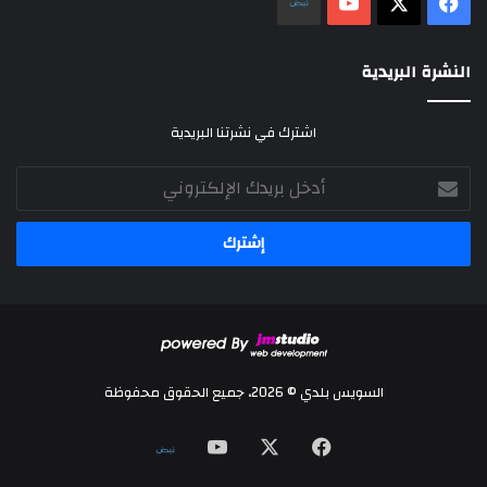
‫X
فيسبوك
‫YouTube
نلض
النشرة البريدية
اشترك في نشرتنا البريدية
أدخل
بريدك
الإلكتروني
السويس بلدي © 2026، جميع الحقوق محفوظة
‫X
فيسبوك
‫YouTube
نلض