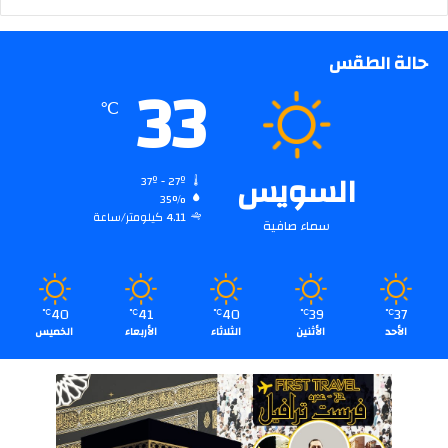
حالة الطقس
33
℃
السويس
37º - 27º
35%
4.11 كيلومتر/ساعة
سماء صافية
40
41
40
39
37
℃
℃
℃
℃
℃
الأحد
الأثنين
الثلاثاء
الأربعاء
الخميس