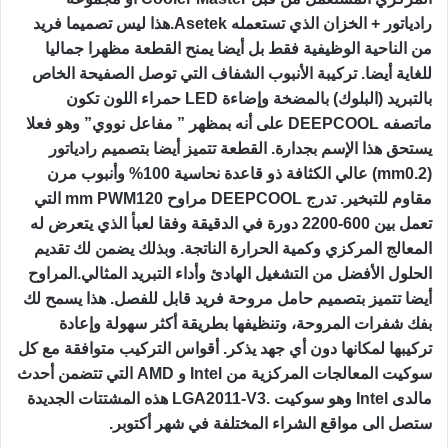
رادياتور + الخزان الذي تستعمله
Asetek
.هذا ليس تصميما فريد
من الناحية الوظيفية فقط بل أيضا يمنح القطعة مظهرا جماليا
للغاية أيضا. تركيبة الأنبوب الشفاف التي توصل الصفيحة الخاص
بالتبريد (البلوك) بالمضخة وإضاءة
LED
حمراء اللون تكون
ماتصفه
DEEPCOOL
على أنه بمظهر ” مفاعل نووي” وهو فعلا
يستحق هذا الإسم بجدارة. القطعة تتميز أيضا بتصميم رادياتور
(0.2
mm
) عالي الكثافة ذو قاعدة نحاسية 100% وأنبوب مرن
مقاوم للتبخير. تدرج
DEEPCOOL
مراوح 120
mm PWM
التي
تعمل بين 600-2200 دورة في الدقيقة وفقا لعبأ الذي يتعرض له
المعالج المركزي وكمية الحرارة الناتجة. وبذلك يضمن لك تقديم
الحلول الأفضل من التشغيل الهادئ وأداء التبريد المثالي.
المراوح
أيضا تتميز بتصميم حامل مروحة فريد قابل للفصل. هذا يسمح لك
بفك شفرات المروحة، وتنظيفها بطريقة أكثر سهولة وإعادة
تركيبها لمكانها دون أي جهد يذكر. أقواس التركيب متوافقة مع كل
سوكيت المعالجات المركزية من
Intel
و
AMD
التي تتضمن أحدث
مالدى
Intel
وهو سوكيت
LGA2011-V3.
هذه المشتتات الجديدة
ستصل الى مواقع الشراء المختلفة في شهر أكتوبر
.