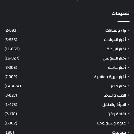
تصنيفات
آراء ومقالات
(2٬093)
أخبار الحوادث
(5٬936)
أخبار الرياضة
(11٬069)
أخبار السويس
(16٬827)
أخبار عاجلة
(3٬306)
أخبار عربية وعالمية
(7٬002)
أخبار مصر
(14٬424)
الطب والصحة
(3٬027)
المرأة والطفل
(1٬476)
ثقافة وفن
(2٬178)
علوم وتكنولوجيا
(1٬362)
منوعات
(190)