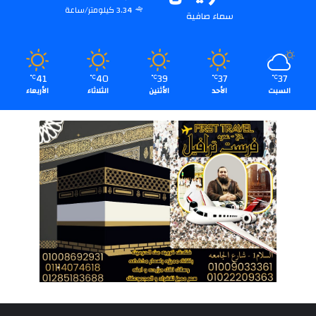
3.34 كيلومتر/ساعة
سماء صافية
41
40
39
37
37
℃
℃
℃
℃
℃
السبت
الأحد
الأثنين
الثلاثاء
الأربعاء