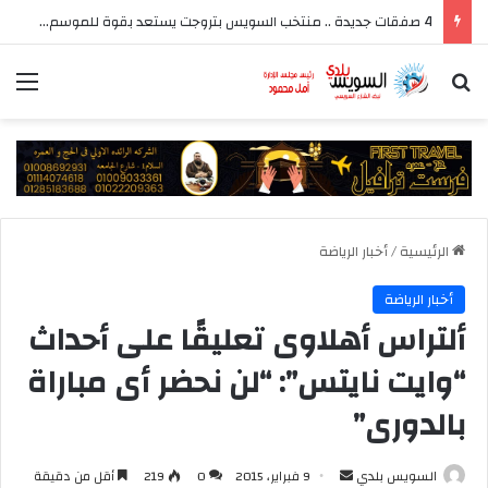
4 صفقات جديدة .. منتخب السويس بتروجت يستعد بقوة للموسم الجديد بقيادة سيد عيد
بحث عن
الق
الرئيسية
/
أخبار الرياضة
أخبار الرياضة
ألتراس أهلاوى تعليقًا على أحداث
“وايت نايتس”: “لن نحضر أى مباراة
بالدورى”
أرسل
السويس بلدي
9 فبراير، 2015
0
219
أقل من دقيقة