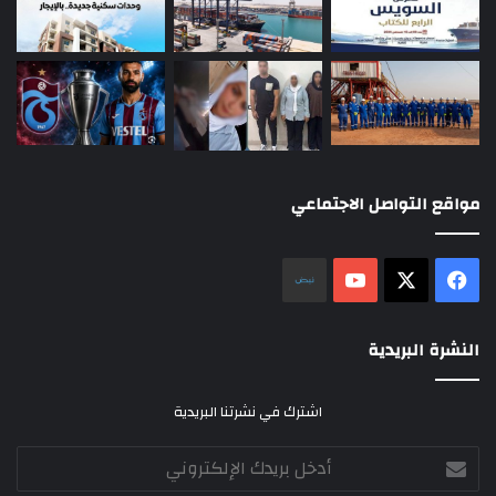
مواقع التواصل الاجتماعي
‫X
فيسبوك
‫YouTube
نلض
النشرة البريدية
اشترك في نشرتنا البريدية
أدخل
بريدك