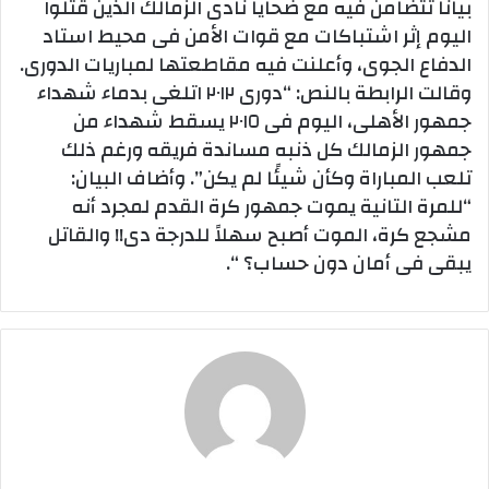
بيانًا تتضامن فيه مع ضحايا نادى الزمالك الذين قتلوا
اليوم إثر اشتباكات مع قوات الأمن فى محيط استاد
الدفاع الجوى، وأعلنت فيه مقاطعتها لمباريات الدورى.
وقالت الرابطة بالنص: “دورى ٢٠١٢ اتلغى بدماء شهداء
جمهور الأهلى، اليوم فى ٢٠١٥ يسقط شهداء من
جمهور الزمالك كل ذنبه مساندة فريقه ورغم ذلك
تلعب المباراة وكأن شيئًا لم يكن”. وأضاف البيان:
“للمرة التانية يموت جمهور كرة القدم لمجرد أنه
مشجع كرة، الموت أصبح سهلاً للدرجة دى!! والقاتل
يبقى فى أمان دون حساب؟ “.