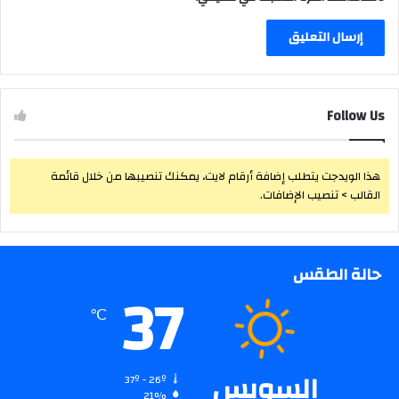
Follow Us
هذا الويدجت يتطلب إضافة أرقام لايت، يمكنك تنصيبها من خلال قائمة
القالب > تنصيب الإضافات.
حالة الطقس
37
℃
السويس
37º - 26º
21%