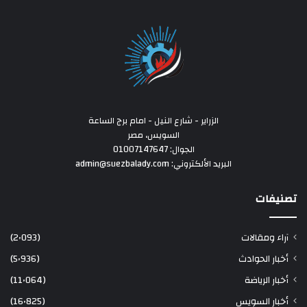
الزراير - شارع النيل - امام برج الساعة
السويس، مصر
الجوال: 01007147647
البريد الألكتروني: admin@suezbalady.com
تصنيفات
آراء ومقالات
(2٬093)
أخبار الحوادث
(5٬936)
أخبار الرياضة
(11٬064)
أخبار السويس
(16٬825)