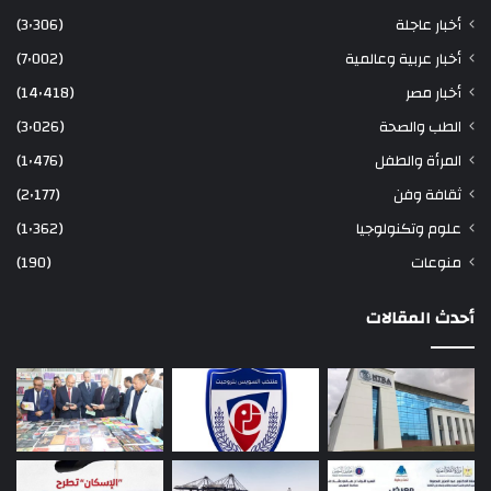
أخبار عاجلة
(3٬306)
أخبار عربية وعالمية
(7٬002)
أخبار مصر
(14٬418)
الطب والصحة
(3٬026)
المرأة والطفل
(1٬476)
ثقافة وفن
(2٬177)
علوم وتكنولوجيا
(1٬362)
منوعات
(190)
أحدث المقالات