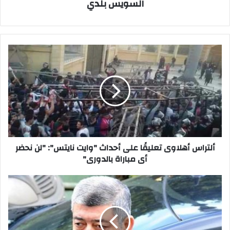
السويس بلدي
ألتراس
أهلاوى
تعليقًا
على
أحداث
"وايت
نايتس":
"لن
نحضر
أى
ألتراس أهلاوى تعليقًا على أحداث "وايت نايتس": "لن نحضر
مباراة
أى مباراة بالدورى"
بالدورى"
الداخلية
تنفى
استقالة
وزيرها
وتؤكد