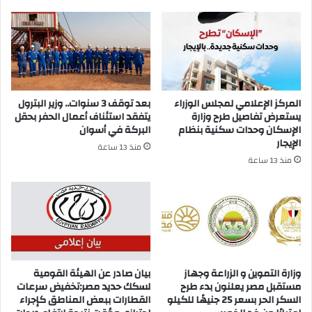
المركز الإعلامي لمجلس الوزراء
بعد توقف 3 سنوات.. وزير البترول
يستعرض تفاصيل طرح وزارة
يتفقد استئناف أعمال الحفر بحقل
الإسكان وحدات سكنية بنظام
البركة في أسوان
الإيجار
منذ 13 ساعة
منذ 13 ساعة
وزارة التموين و الزراعة وجهاز
بيان صادر عن الهيئة القومية
مستقبل مصر يعلنون بدء طرح
لسكك حديد مصر:تخفيض سرعات
السكر الحر بسعر 25 جنيهًا للكيلو
القطارات ببعض المناطق كإجراء