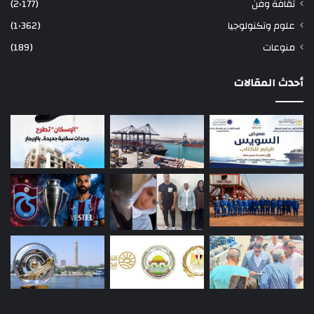
ثقافة وفن
(2٬177)
علوم وتكنولوجيا
(1٬362)
منوعات
(189)
أحدث المقالات