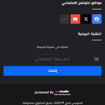
مواقع التواصل الاجتماعي
‫X
فيسبوك
‫YouTube
نلض
النشرة البريدية
اشترك في نشرتنا البريدية
أدخل
بريدك
الإلكتروني
السويس بلدي © 2026، جميع الحقوق محفوظة