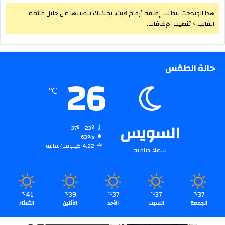
هذا الويدجت يتطلب إضافة أرقام لايت، يمكنك تنصيبها من خلال قائمة
القالب > تنصيب الإضافات.
حالة الطقس
26
℃
السويس
37º - 23º
63%
4.22 كيلومتر/ساعة
سماء صافية
41
39
37
37
37
℃
℃
℃
℃
℃
الجمعة
السبت
الأحد
الأثنين
الثلاثاء