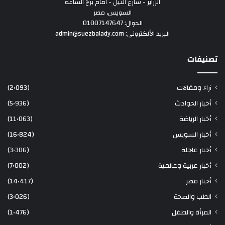
الزراير - شارع النيل - امام برج الساعة
السويس، مصر
الجوال: 01007147647
البريد الألكتروني: admin@suezbalady.com
تصنيفات
آراء ومقالات
(2٬093)
أخبار الحوادث
(5٬936)
أخبار الرياضة
(11٬063)
أخبار السويس
(16٬824)
أخبار عاجلة
(3٬306)
أخبار عربية وعالمية
(7٬002)
أخبار مصر
(14٬417)
الطب والصحة
(3٬026)
المرأة والطفل
(1٬476)