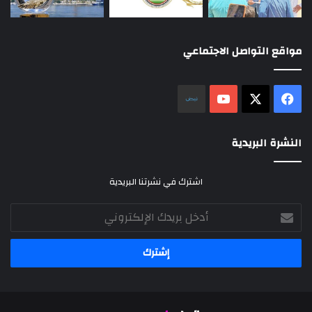
مواقع التواصل الاجتماعي
‫X
فيسبوك
‫YouTube
نلض
النشرة البريدية
اشترك في نشرتنا البريدية
أدخل
بريدك
الإلكتروني