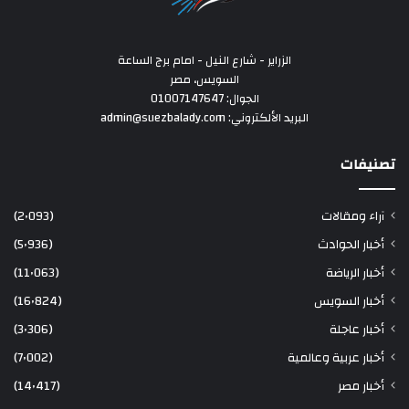
الزراير - شارع النيل - امام برج الساعة
السويس، مصر
الجوال: 01007147647
البريد الألكتروني: admin@suezbalady.com
تصنيفات
آراء ومقالات
(2٬093)
أخبار الحوادث
(5٬936)
أخبار الرياضة
(11٬063)
أخبار السويس
(16٬824)
أخبار عاجلة
(3٬306)
أخبار عربية وعالمية
(7٬002)
أخبار مصر
(14٬417)