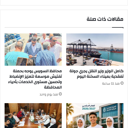
مشترك
للتضامن
مع
مقالات ذات صلة
العمال
كامل الوزير وزير النقل يجري جولة
محافظ السويس يوجه بحملة
تفقدية بميناء السخنة اليوم
تفتيش موسعة لتعزيز الإنضباط
وتحسين مستوى الخدمات بأحياء
منذ 11 ساعة
المحافظة
منذ يوم واحد