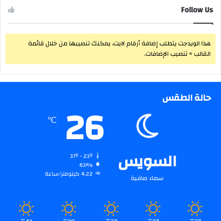
Follow Us
هذا الويدجت يتطلب إضافة أرقام لايت، يمكنك تنصيبها من خلال قائمة
القالب > تنصيب الإضافات.
حالة الطقس
26
℃
السويس
37º - 23º
63%
4.22 كيلومتر/ساعة
سماء صافية
℃
℃
℃
℃
℃