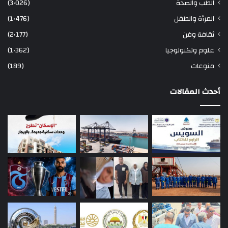
الطب والصحة
(3٬026)
المرأة والطفل
(1٬476)
ثقافة وفن
(2٬177)
علوم وتكنولوجيا
(1٬362)
منوعات
(189)
أحدث المقالات