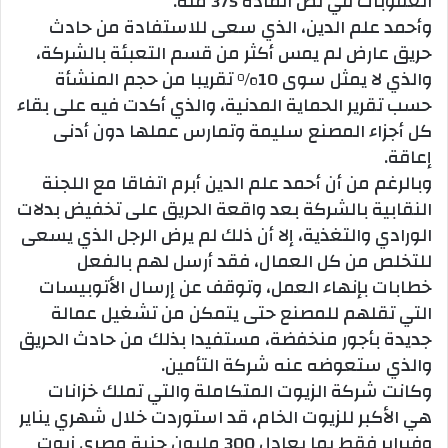
العقوبات في نص المادة 375 منه.
وأحمد علم الدين، الذي سعى للاستفادة من حادث
حريق عارض لم يمس أكثر من قسم التعبئة بالشركة،
والذي لا يمثل سوى 10% تقريبا من حجم المنشأة
حسب تقرير الحماية المدنية، والذي أكدت فيه على بقاء
كل أجزاء المصنع سليمة وتمارس عملها دون أدنى
إعاقة.
وبالرغم من أن أحمد علم الدين أبرم اتفاقا مع اللجنة
النقابية بالشركة بعد واقعة الحريق على تخفيض بدلات
الورادي والتغذية، إلا أن ذلك لم يرض الرجل الذي يسعى
للتخلص من كل العمال، فقد أرسل لهم بالفعل
خطابات بإنهاء العمل، وتوقف عن إرسال الأتوبيسات
التي تقلهم للمصنع حتى يتمكن من تشغيل عمالة
جديدة بأجور منخفضة، مستفيدا بذلك من حادث الحريق
والذي ستعوضه عنه شركة التأمين.
وكانت شركة الزيوت المتكاملة والتي تملك خزانات
هي الأكبر للزيوت الخام، قد استوردت خلال شهري يناير
وفبراير فقط بما يعادل 300 مليون جنية مصري زيوت