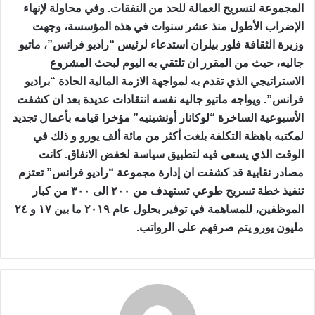
المجموعة لتسريح العمالة للحد من النفقات. وفي محاولة لإنهاء
الإضراب الأطول منذ عشر سنوات في هذه المؤسسة، وجهت
وزيرة الثقافة فلور بيلران استدعاء لرئيس “راديو فرانس”، ماتيو
جاليه، حيث من المقرر ان تلتقي به اليوم لبحث المشروع
الاستراتيجي الذي تقدم به لمواجهة الازمة المالية الحادة “براديو
فرانس”. ويواجه ماتيو جاليه نفسه انتقادات عديدة بعد ان كشفت
الأسبوعية الساخرة “لوكانار أونشينيه” مؤخرا قيامه بأعمال تجديد
لمكتبه باهظة التكلفة بلغت أكثر من مائة ألف يورو و ذلك في
الوقت الذي يسعى فيه لتطبيق سياسة لخفض الانفاق. كانت
مصادر نقابية قد كشفت ان إدارة مجموعة “راديو فرانس” تعتزم
تنفيذ خطة تسريح طوعي تستهدف من ٢٠٠ الى ٣٠٠ من كبار
الموظفين، للمساهمة في توفير بحلول عام ٢٠١٩ ما بين ١٧ و ٢٤
مليون يورو يتم صرفهم على الرواتب.