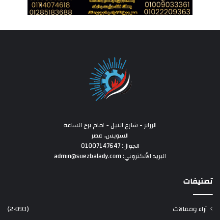
الزراير - شارع النيل - امام برج الساعة
السويس، مصر
الجوال: 01007147647
البريد الألكتروني: admin@suezbalady.com
تصنيفات
آراء ومقالات
(2٬093)