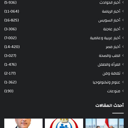
أخبار الحوادث
(5٬936)
أخبار الرياضة
(11٬064)
أخبار السويس
(16٬825)
أخبار عاجلة
(3٬306)
أخبار عربية وعالمية
(7٬002)
أخبار مصر
(14٬420)
الطب والصحة
(3٬027)
المرأة والطفل
(1٬476)
ثقافة وفن
(2٬177)
علوم وتكنولوجيا
(1٬362)
منوعات
(190)
أحدث المقالات