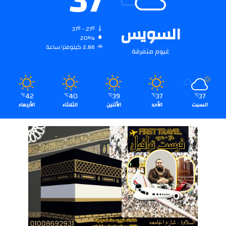
37
السويس
37º - 27º
20%
2.86 كيلومتر/ساعة
غيوم متفرقة
42
40
39
37
37
℃
℃
℃
℃
℃
السبت
الأحد
الأثنين
الثلاثاء
الأربعاء