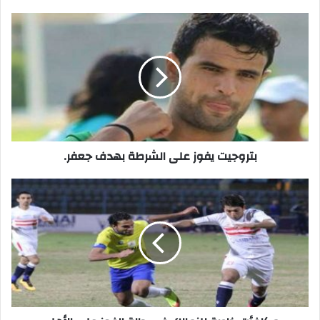
بتروجيت
يفوز
على
الشرطة
بهدف
جعفر.
بتروجيت يفوز على الشرطة بهدف جعفر.
مكافأت
خاصة
للزمالك
فى
حالة
الفوز
على
الأهلى