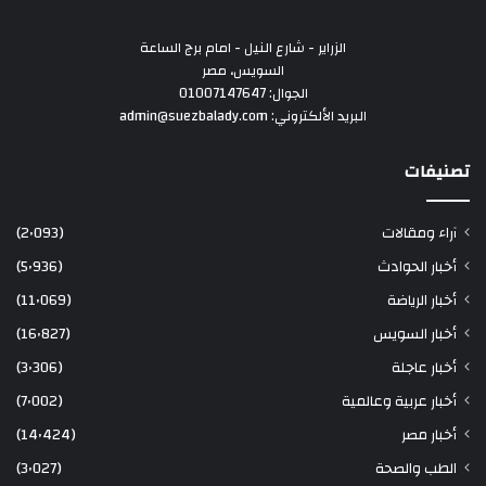
الزراير - شارع النيل - امام برج الساعة
السويس، مصر
الجوال: 01007147647
البريد الألكتروني: admin@suezbalady.com
تصنيفات
آراء ومقالات
(2٬093)
أخبار الحوادث
(5٬936)
أخبار الرياضة
(11٬069)
أخبار السويس
(16٬827)
أخبار عاجلة
(3٬306)
أخبار عربية وعالمية
(7٬002)
أخبار مصر
(14٬424)
الطب والصحة
(3٬027)