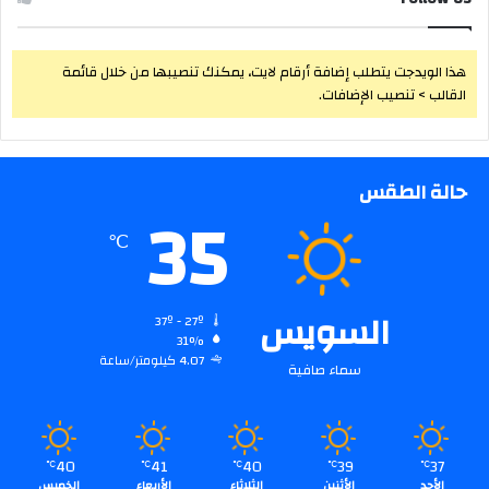
هذا الويدجت يتطلب إضافة أرقام لايت، يمكنك تنصيبها من خلال قائمة
القالب > تنصيب الإضافات.
حالة الطقس
35
℃
السويس
37º - 27º
31%
4.07 كيلومتر/ساعة
سماء صافية
40
41
40
39
37
℃
℃
℃
℃
℃
الأحد
الأثنين
الثلاثاء
الأربعاء
الخميس