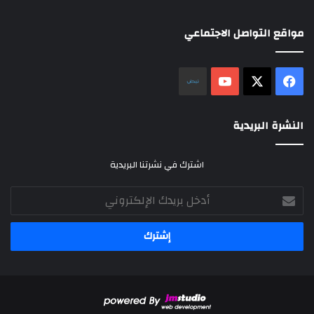
مواقع التواصل الاجتماعي
‫X
فيسبوك
‫YouTube
نلض
النشرة البريدية
اشترك في نشرتنا البريدية
أدخل
بريدك
الإلكتروني