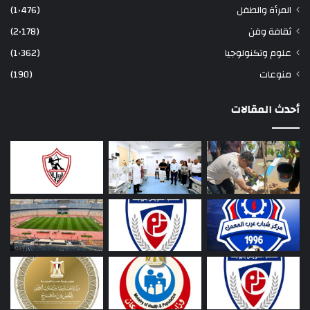
المرأة والطفل
(1٬476)
ثقافة وفن
(2٬178)
علوم وتكنولوجيا
(1٬362)
منوعات
(190)
أحدث المقالات