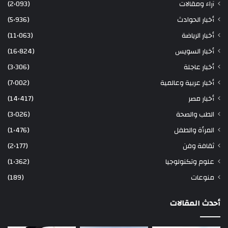
آراء ومقالات
(2٬093)
أخبار الحوادث
(5٬936)
أخبار الرياضة
(11٬063)
أخبار السويس
(16٬824)
أخبار عاجلة
(3٬306)
أخبار عربية وعالمية
(7٬002)
أخبار مصر
(14٬417)
الطب والصحة
(3٬026)
المرأة والطفل
(1٬476)
ثقافة وفن
(2٬177)
علوم وتكنولوجيا
(1٬362)
منوعات
(189)
أحدث المقالات