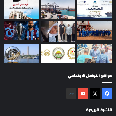
مواقع التواصل الاجتماعي
‫X
فيسبوك
‫YouTube
نلض
النشرة البريدية