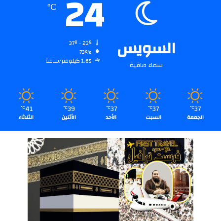
24
℃
السويس
37º - 23º
73%
1.65 كيلومتر/ساعة
سماء صافية
41
39
37
37
37
℃
℃
℃
℃
℃
الجمعة
السبت
الأحد
الأثنين
الثلاثاء