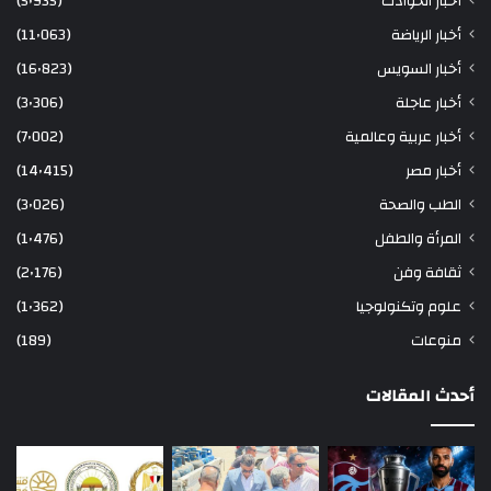
أخبار الحوادث
(5٬935)
أخبار الرياضة
(11٬063)
أخبار السويس
(16٬823)
أخبار عاجلة
(3٬306)
أخبار عربية وعالمية
(7٬002)
أخبار مصر
(14٬415)
الطب والصحة
(3٬026)
المرأة والطفل
(1٬476)
ثقافة وفن
(2٬176)
علوم وتكنولوجيا
(1٬362)
منوعات
(189)
أحدث المقالات