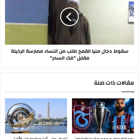
منيا
القمح
طلب
من
النساء
ممارسة
الرذيلة
مقابل
سقوط دجال منيا القمح طلب من النساء ممارسة الرذيلة
"فك
مقابل "فك السحر"
السحر"
مقالات ذات صلة