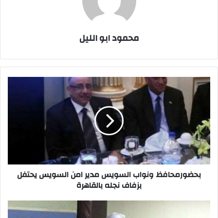
محمود ابو الليل
بحضورمحافظ
ونواب
السويس
مدير
امن
السويس
يحتفل
بزفاف
نجله
بالقاهرة
بحضورمحافظ ونواب السويس مدير امن السويس يحتفل
بزفاف نجله بالقاهرة
سقوط
دجال