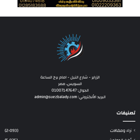
الزراير - شارع النيل - امام برج الساعة
السويس، مصر
الجوال: 01007147647
البريد الألكتروني: admin@suezbalady.com
تصنيفات
آراء ومقالات
(2٬093)