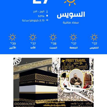
السويس
37º - 26º
52%
2.73 كيلومتر/ساعة
سماء صافية
39
37
38
37
37
℃
℃
℃
℃
℃
الخميس
الجمعة
السبت
الأحد
الأثنين