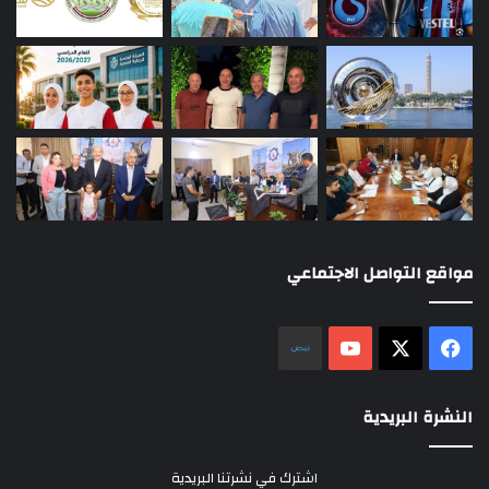
مواقع التواصل الاجتماعي
‫X
فيسبوك
‫YouTube
نلض
النشرة البريدية
اشترك في نشرتنا البريدية