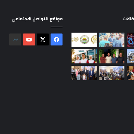
الات
مواقع التواصل الاجتماعي
‫X
فيسبوك
‫YouTube
نلض