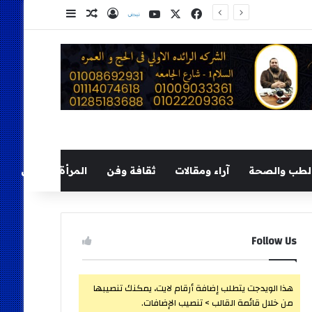
‫X
فيسبوك
‫YouTube
نلض
تسجيل الدخول
مقال عشوائي
إضافة عمود ج
لطب والصحة
آراء ومقالات
ثقافة وفن
المرأة والطفل
Follow Us
هذا الويدجت يتطلب إضافة أرقام لايت، يمكنك تنصيبها
من خلال قائمة القالب > تنصيب الإضافات.