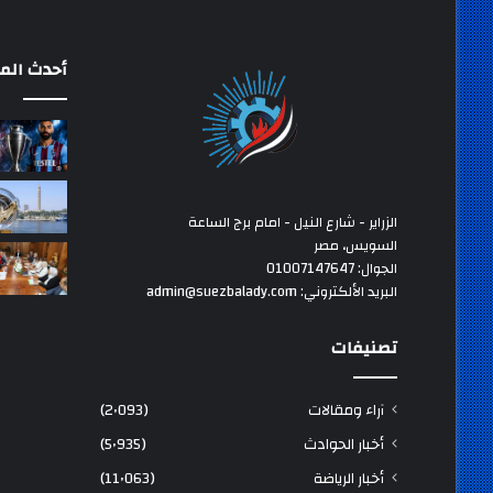
أحدث المق
الزراير - شارع النيل - امام برج الساعة
السويس، مصر
الجوال: 01007147647
البريد الألكتروني: admin@suezbalady.com
تصنيفات
آراء ومقالات
(2٬093)
أخبار الحوادث
(5٬935)
أخبار الرياضة
(11٬063)