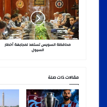
السويس
تستعد
لمجابهة
أخطار
السيول
محافظة السويس تستعد لمجابهة أخطار
السيول
مقالات ذات صلة