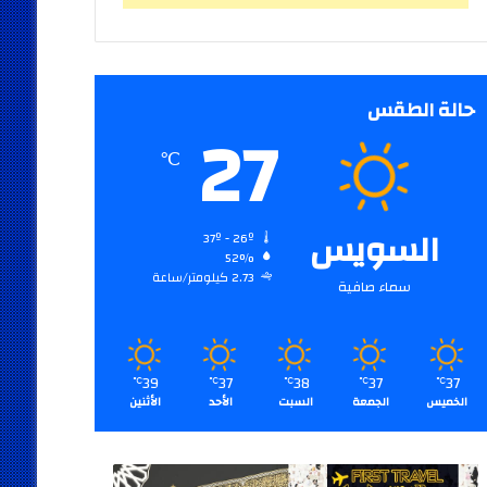
حالة الطقس
27
℃
السويس
37º - 26º
52%
2.73 كيلومتر/ساعة
سماء صافية
39
37
38
37
37
℃
℃
℃
℃
℃
الخميس
الجمعة
السبت
الأحد
الأثنين