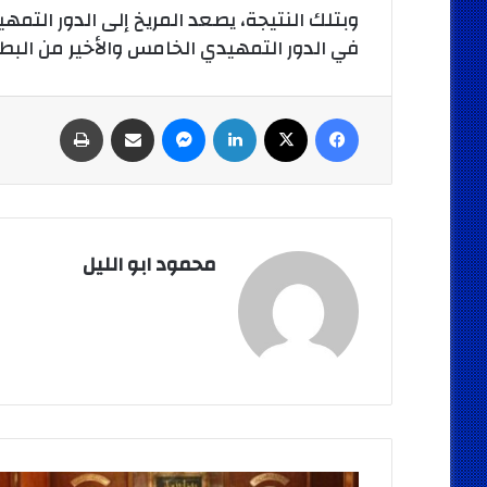
وبتلك النتيجة، يصعد المريخ إلى الدور ال
في الدور التمهيدي الخامس والأخير من البط
فيسبوك
‫X
لينكدإن
ماسنجر
مشاركة عبر البريد
طباعة
محمود ابو الليل
محافظة