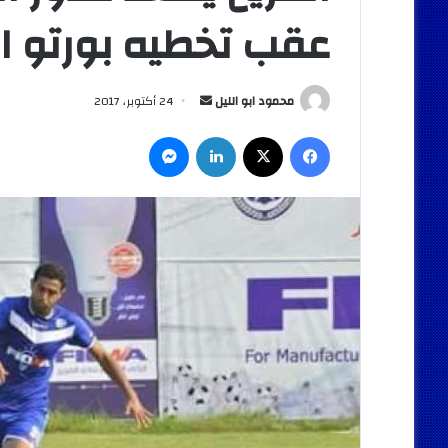
عقب تخطيه بورتو ا
أرسل
محمود ابو الليل
24 أكتوبر، 2017
بريدا
فيسبوك
‫X
لينكدإن
ماسنجر
إلكترونيا