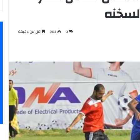
لسخنه
0
203
أقل من دقيقة