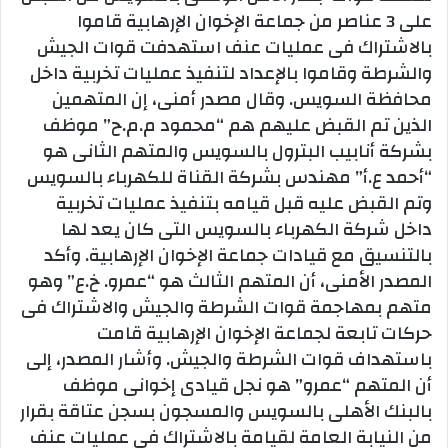
على 3 عناصر من جماعة الإخوان الإرهابية قاموا
بالاشتراك فى عمليات عنف استهدفت قوات الجيش
والشرطة وقاموا بالإعداد لتنفيذ عمليات تخربية داخل
محافظة السويس. وقال مصدر أمنى، إن المتهمين
الذين تم القبض عليهم هم “محمود م.م.ح” موظف
بشركة أنابيب البترول بالسويس والمتهم الثانى هو
“أحمد ع.أ” مهندس بشركة القناة للكهرباء بالسويس
وتم القبض عليه قبل قيامه بتنفيذ عمليات تخربية
داخل شركة الكهرباء بالسويس التى كان يعد لها
بالتنسيق مع قيادات جماعة الإخوان الإرهابية. وأكد
المصدر الأمنى، أن المتهم الثالث هو “عمرو. خ.ع” وهو
متهم بمهاجمة قوات الشرطة والجيش والاشتراك فى
حركات تابعة لجماعة الإخوان الإرهابية قامت
باستهداف قوات الشرطة والجيش. وأشار المصدر، إلى
أن المتهم “عمرو” هو نجل قيادى إخوانى موظف
بالبنك الأهلى بالسويس والمسجون بسجن عتاقة بقرار
من النيابة العامة لقيامة بالاشتراك فى عمليات عنف