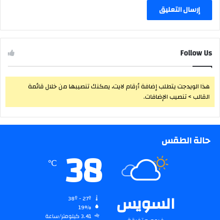
Follow Us
هذا الويدجت يتطلب إضافة أرقام لايت، يمكنك تنصيبها من خلال قائمة
القالب > تنصيب الإضافات.
حالة الطقس
38
℃
السويس
38º - 27º
19%
3.41 كيلومتر/ساعة