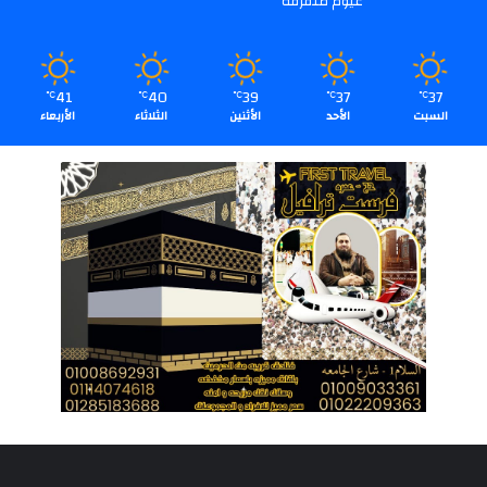
غيوم متفرقة
41
40
39
37
37
℃
℃
℃
℃
℃
السبت
الأحد
الأثنين
الثلاثاء
الأربعاء