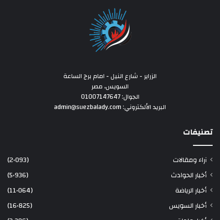
الزراير - شارع النيل - امام برج الساعة
السويس، مصر
الجوال: 01007147647
البريد الألكتروني: admin@suezbalady.com
تصنيفات
آراء ومقالات
(2٬093)
أخبار الحوادث
(5٬936)
أخبار الرياضة
(11٬064)
أخبار السويس
(16٬825)