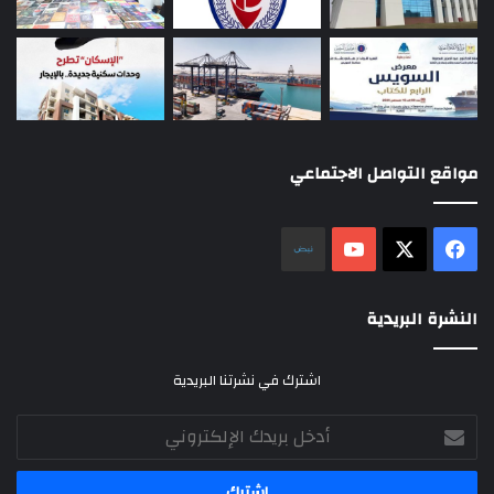
مواقع التواصل الاجتماعي
‫X
فيسبوك
‫YouTube
نلض
النشرة البريدية
اشترك في نشرتنا البريدية
أدخل
بريدك
الإلكتروني