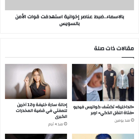
بالاسماء..ضبط عناصر إخوانية استهدفت قوات الأمن
بالسويس
مقالات ذات صلة
إحالة سارة خليفة و12 آخرين
«الداخلية» تكشف كواليس فيديو
للمفتي في قضية المخدرات
«فتاة النقل الذكي» اوبر
الكبرى
منذ يومين
منذ 4 أيام