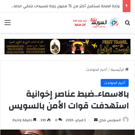
وزارة الصحة تستقبل أكثر من 71 مليون زيارة للسيدات لتلقي خدمات الفحص والتوعية
بحث عن
الق
الرئيسية
/
أخبار الحوادث
أخبار الحوادث
بالاسماء..ضبط عناصر إخوانية
استهدفت قوات الأمن بالسويس
أرسل
السويس بلدي
1 فبراير، 2015
0
195
دقيقة واحدة
بريدا
إلكترونيا