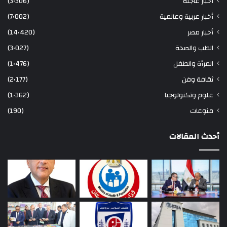
أخبار عاجلة
(3٬306)
أخبار عربية وعالمية
(7٬002)
أخبار مصر
(14٬420)
الطب والصحة
(3٬027)
المرأة والطفل
(1٬476)
ثقافة وفن
(2٬177)
علوم وتكنولوجيا
(1٬362)
منوعات
(190)
أحدث المقالات