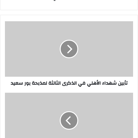
تأبين
شهداء
الأهلي
في
الذكرى
الثالثة
لمذبحة
بور
سعيد
تأبين شهداء الأهلي في الذكرى الثالثة لمذبحة بور سعيد
بالاسماء..ضبط
عناصر
إخوانية
استهدفت
قوات
الأمن
بالسويس