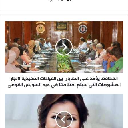
المحافظ
يؤكد
على
التعاون
بين
القيادات
التنفيذية
لانجاز
المشروعات
التي
المحافظ يؤكد على التعاون بين القيادات التنفيذية لانجاز
سيتم
المشروعات التي سيتم افتتاحها في عيد السويس القومي
افتتاحها
في
شيرين
عيد
توضع
السويس
سبب
القومي
الغاء
حفلها
الخيرى