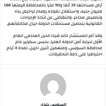
أرض مساحتها 39 ألفا و90 مترا بالمحافظة قيمتها 188
مليون جنيه، واستغلال نفوذه بإصدار تراخيص بناء
وتخصيص محاجر، والتغاضى عن اتخاذ الإجراءات
القانونية بتحصيل مستحقات الدولة حيال مخالفاتهم.
وقد أمر المستشار خالد ضياء الدين المحامى العام
الأول لنيابة أمن الدولة العليا، بحبس سكرتير عام
محافظة السويس، ومتهمين اثنين آخرين، لمدة 4 أيام
احتياطيا على ذمة التحقيقات.
السويس بلدي