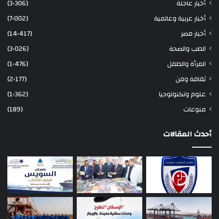
أخبار عاجلة
(3٬306)
أخبار عربية وعالمية
(7٬002)
أخبار مصر
(14٬417)
الطب والصحة
(3٬026)
المرأة والطفل
(1٬476)
ثقافة وفن
(2٬177)
علوم وتكنولوجيا
(1٬362)
منوعات
(189)
أحدث المقالات