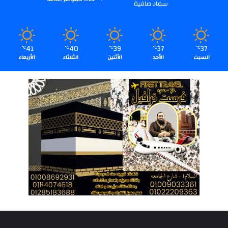
سماء صافية
41
40
39
37
37
℃
℃
℃
℃
℃
السبت
الأحد
الأثنين
الثلاثاء
الأربعاء