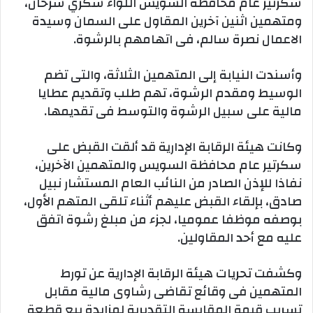
سكرتير عام محافظة السويس اللواء شكري سرحان،
ومتهمين اثنين آخرين المقاول على السمان وسيدة
الاعمال نصرة سالم، فى اتهامهم بالرشوة.
وأسندت النيابة إلى المتهمين الثلاثة، والتى تضم
الوسيط ومقدم الرشوة، تهم طلب وتقديم عطايا
مالية على سبيل الرشوة والتوسط فى تقديمها.
وكانت هيئة الرقابة الإدارية قد ألقت القبض على
سكرتير عام محافظة السويس والمتهمين الآخرين،
نفاذا للإذن الصادر من النائب العام المستشار نبيل
صادق، بإلقاء القبض عليهم أثناء تلقى المتهم الأول،
بوصفه موظفا عموميا، لجزء من مبلغ رشوة اتفق
عليه مع أحد المقاولين.
وكشفت تحريات هيئة الرقابة الإدارية عن تورط
المتهمين فى وقائع تقاضى رشاوى مالية مقابل
تسريب قيمة المقايسة التقديرية لمزايدة بيع قطعة