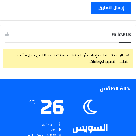
Follow Us
هذا الويدجت يتطلب إضافة أرقام لايت، يمكنك تنصيبها من خلال قائمة
القالب > تنصيب الإضافات.
حالة الطقس
26
℃
السويس
37º - 24º
67%
5.21 كيلومتر/ساعة