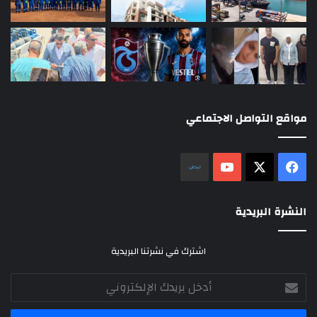
مواقع التواصل الاجتماعي
‫X
فيسبوك
‫YouTube
نلض
النشرة البريدية
اشترك في نشرتنا البريدية
أدخل
بريدك
الإلكتروني