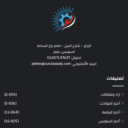
الزراير - شارع النيل - امام برج الساعة
السويس، مصر
الجوال: 01007147647
البريد الألكتروني: admin@suezbalady.com
تصنيفات
آراء ومقالات
(2٬093)
أخبار الحوادث
(5٬936)
أخبار الرياضة
(11٬064)
أخبار السويس
(16٬825)