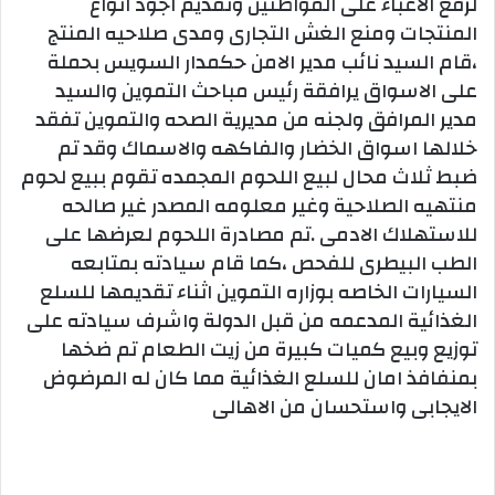
لرفع الاعباء على المواطنين وتقديم اجود انواع
المنتجات ومنع الغش التجارى ومدى صلاحيه المنتج
،قام السيد نائب مدير الامن حكمدار السويس بحملة
على الاسواق يرافقة رئيس مباحث التموين والسيد
مدير المرافق ولجنه من مديرية الصحه والتموين تفقد
خلالها اسواق الخضار والفاكهه والاسماك وقد تم
ضبط ثلاث محال لبيع اللحوم المجمده تقوم ببيع لحوم
منتهيه الصلاحية وغير معلومه المصدر غير صالحه
للاستهلاك الادمى .تم مصادرة اللحوم لعرضها على
الطب البيطرى للفحص ،كما قام سيادته بمتابعه
السيارات الخاصه بوزاره التموين اثناء تقديمها للسلع
الغذائية المدعمه من قبل الدولة واشرف سيادته على
توزيع وبيع كميات كبيرة من زيت الطعام تم ضخها
بمنفافذ امان للسلع الغذائية مما كان له المرضوض
الايجابى واستحسان من الاهالى