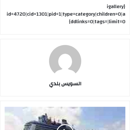
{igallery
id=4720|cid=1301|pid=1|type=category|children=0|a
ddlinks=0|tags=|limit=0}
السويس بلدي
بيان
هيئة
موانى
البحر