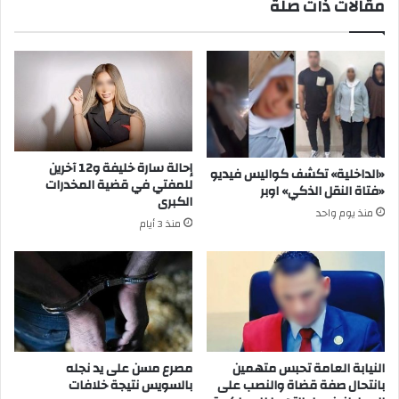
مقالات ذات صلة
إحالة سارة خليفة و12 آخرين
«الداخلية» تكشف كواليس فيديو
للمفتي في قضية المخدرات
«فتاة النقل الذكي» اوبر
الكبرى
منذ يوم واحد
منذ 3 أيام
النيابة العامة تحبس متهمين
مصرع مسن على يد نجله
بانتحال صفة قضاة والنصب على
بالسويس نتيجة خلافات