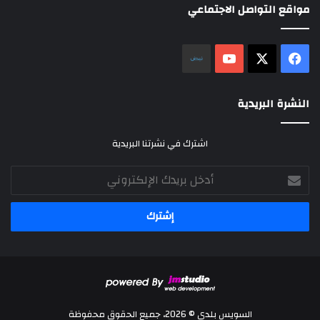
مواقع التواصل الاجتماعي
‫X
فيسبوك
‫YouTube
نلض
النشرة البريدية
اشترك في نشرتنا البريدية
أدخل
بريدك
الإلكتروني
السويس بلدي © 2026، جميع الحقوق محفوظة