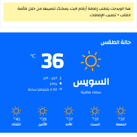
هذا الويدجت يتطلب إضافة أرقام لايت، يمكنك تنصيبها من خلال قائمة
القالب > تنصيب الإضافات.
حالة الطقس
36
℃
السويس
37º - 25º
17%
3.92 كيلومتر/ساعة
سماء صافية
41
39
37
37
37
℃
℃
℃
℃
℃
الجمعة
السبت
الأحد
الأثنين
الثلاثاء