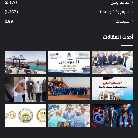
ثقافة وفن
(2٬177)
علوم وتكنولوجيا
(1٬362)
منوعات
(189)
أحدث المقالات