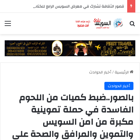
قصور الثقافة تشارك في معرض السويس الرابع للكتاب بأكثر من 250 عنوانا وببرنامج فني عبر المسرح المتنقل
بحث عن
الق
الرئيسية
/
أخبار الحوادث
أخبار الحوادث
بالصور..ضبط كميات من اللحوم
الفاسدة في حملة تموينية
مكبرة من امن السويس
والتموين والمرافق والصحة على