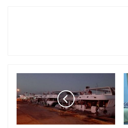
موانى
البحر
الاحمر
تدعم
السياحة
و
تمنح
السقالات
السياحية