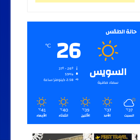
حالة الطقس
26
℃
السويس
37º - 26º
59%
2.58 كيلومتر/ساعة
سماء صافية
41
40
39
37
37
℃
℃
℃
℃
℃
السبت
الأحد
الأثنين
الثلاثاء
الأربعاء