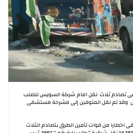
فى تصادم ثلاث نقل امام شركة السويس للصلب
 وقد تم نقل المتوفين إلى مشرحة مستشفى
قى اخطارا من قوات تأمين الطرق بتصادم الثلاث
سيارات رقم “4957 ع وط ” والسيارة رقم ” 162973 نقل شرقية ” والسيارة رقم ” 2987 أ ر س