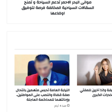
المخالفة
موانى البحر الاحمر تدعم السياحة و تمنح
فرصة
السقالات السياحية المخالفة فرصة لتوفيق
لتوفيق
اوضاعها
اوضاعها
إحالة سارة خليفة و12 آخرين للمفتي
النيابة العامة تحبس متهمين بانتحال
درات الكبرى
صفة قضاة والنصب على المواطنين..
وإحالتهما للمحاكمة العاجلة
منذ 4 أيام