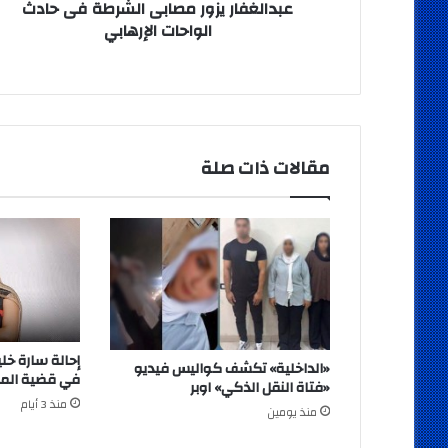
عبدالغفار يزور مصابى الشرطة فى حادث
الواحات الإرهابي
مقالات ذات صلة
«الداخلية» تكشف كواليس فيديو
في قضية المخ
«فتاة النقل الذكي» اوبر
منذ 3 أيام
منذ يومين