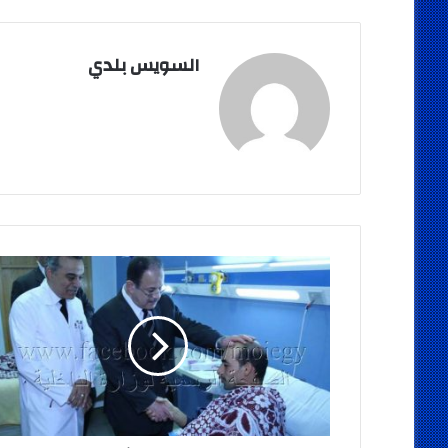
السويس بلدي
عبدالغفار
يزور
مصابى
الشرطة
فى
حادث
الواحات
الإرهابي