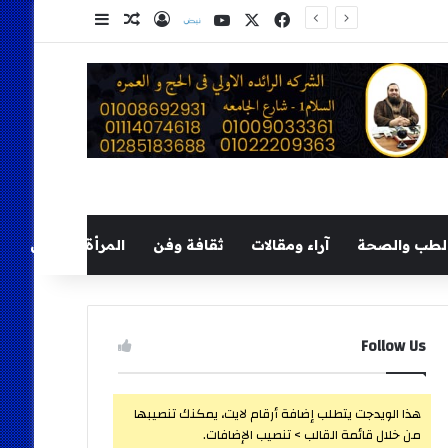
‫X
فيسبوك
‫YouTube
نلض
تسجيل الدخول
مقال عشوائي
إضافة عمود ج
لطب والصحة
آراء ومقالات
ثقافة وفن
المرأة والطفل
Follow Us
هذا الويدجت يتطلب إضافة أرقام لايت، يمكنك تنصيبها
من خلال قائمة القالب > تنصيب الإضافات.