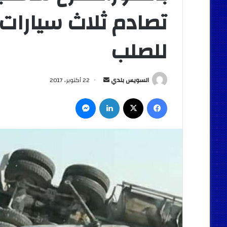
تصادم ثلاث سيارات
للصلب
أرسل
السويس بلدي
22 أكتوبر، 2017
بريدا
فيسبوك
‫X
لينكدإن
ماسنجر
إلكترونيا