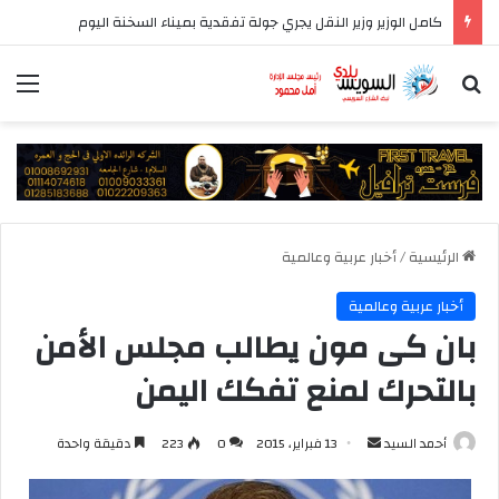
كامل الوزير وزير النقل يجري جولة تفقدية بميناء السخنة اليوم
بحث عن
الق
الرئيسية
/
أخبار عربية وعالمية
أخبار عربية وعالمية
بان كى مون يطالب مجلس الأمن
بالتحرك لمنع تفكك اليمن
أرسل
أحمد السيد
13 فبراير، 2015
0
223
دقيقة واحدة
بريدا
إلكترونيا