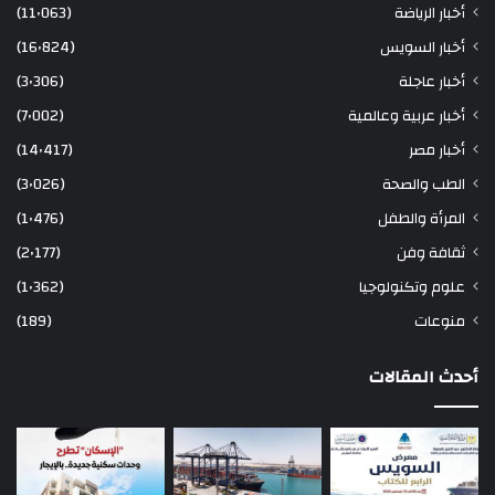
أخبار الرياضة
(11٬063)
أخبار السويس
(16٬824)
أخبار عاجلة
(3٬306)
أخبار عربية وعالمية
(7٬002)
أخبار مصر
(14٬417)
الطب والصحة
(3٬026)
المرأة والطفل
(1٬476)
ثقافة وفن
(2٬177)
علوم وتكنولوجيا
(1٬362)
منوعات
(189)
أحدث المقالات