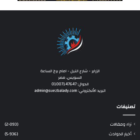
الزراير - شارع النيل - امام برج الساعة
السويس، مصر
الجوال: 01007147647
البريد الألكتروني: admin@suezbalady.com
تصنيفات
آراء ومقالات
(2٬093)
أخبار الحوادث
(5٬936)