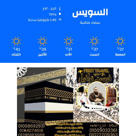
السويس
37º - 23º
73%
1.65 كيلومتر/ساعة
سماء صافية
41
39
37
37
37
℃
℃
℃
℃
℃
الجمعة
السبت
الأحد
الأثنين
الثلاثاء