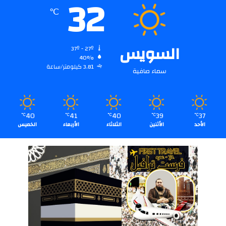
32
℃
السويس
37º - 27º
40%
3.81 كيلومتر/ساعة
سماء صافية
40
41
40
39
37
℃
℃
℃
℃
℃
الأحد
الأثنين
الثلاثاء
الأربعاء
الخميس