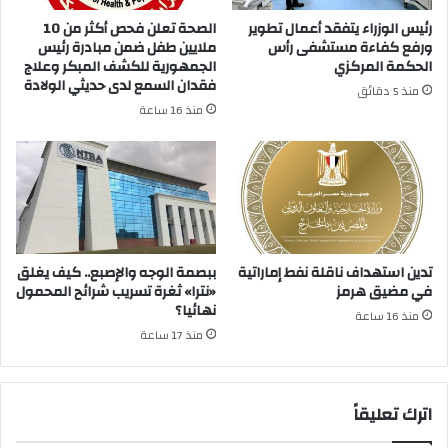
رئيس الوزراء يتفقد أعمال تطوير
الصحة تعلن فحص أكثر من 10
ورفع كفاءة مستشفى رأس
ملايين طفل ضمن مبادرة رئيس
الحكمة المركزي
الجمهورية للكشف المبكر وعلاج
فقدان السمع لدى حديثي الولادة
منذ 5 دقائق
منذ 16 ساعة
تدين استهداف ناقلة نفط إماراتية
ببصمة الوجه والإصبع.. كيف يغلق
في مضيق هرمز
«نترا» ثغرة تسريب شرائح المحمول
نهائيا؟
منذ 16 ساعة
منذ 17 ساعة
اترك تعليقاً