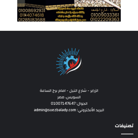
الزراير - شارع النيل - امام برج الساعة
السويس، مصر
الجوال: 01007147647
البريد الألكتروني: admin@suezbalady.com
تصنيفات