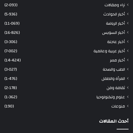
آراء ومقالات
(2٬093)
أخبار الحوادث
(5٬936)
أخبار الرياضة
(11٬069)
أخبار السويس
(16٬826)
أخبار عاجلة
(3٬306)
أخبار عربية وعالمية
(7٬002)
أخبار مصر
(14٬424)
الطب والصحة
(3٬027)
المرأة والطفل
(1٬476)
ثقافة وفن
(2٬178)
علوم وتكنولوجيا
(1٬362)
منوعات
(190)
أحدث المقالات