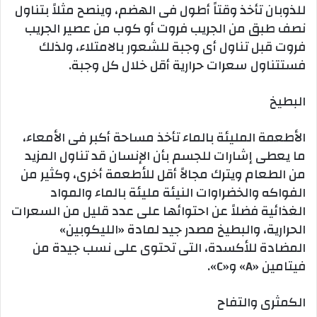
للذوبان تأخذ وقتاً أطول فى الهضم، وينصح مثلاً بتناول
نصف طبق من الجريب فروت أو كوب من عصير الجريب
فروت قبل تناول أى وجبة للشعور بالامتلاء، ولذلك
فستتناول سعرات حرارية أقل خلال كل وجبة.
البطيخ
الأطعمة المليئة بالماء تأخذ مساحة أكبر فى الأمعاء،
ما يعطى إشارات للجسم بأن الإنسان قد تناول المزيد
من الطعام ويترك مجالاً أقل للأطعمة أخرى، وكثير من
الفواكه والخضراوات النيئة مليئة بالماء والمواد
الغذائية فضلاً عن احتوائها على عدد قليل من السعرات
الحرارية، والبطيخ مصدر جيد لمادة «الليكوبين»
المضادة للأكسدة، التى تحتوى على نسب جيدة من
فيتامين «A» و«C».
الكمثرى والتفاح