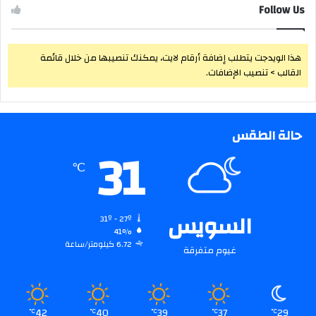
Follow Us
هذا الويدجت يتطلب إضافة أرقام لايت، يمكنك تنصيبها من خلال قائمة
القالب > تنصيب الإضافات.
حالة الطقس
31
℃
السويس
31º - 27º
41%
6.72 كيلومتر/ساعة
غيوم متفرقة
42
40
39
37
29
℃
℃
℃
℃
℃