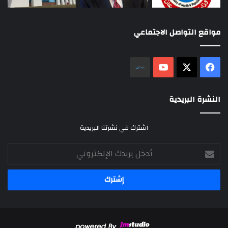
مواقع التواصل الاجتماعي
‫X
فيسبوك
‫YouTube
نلض
النشرة البريدية
اشترك في نشرتنا البريدية
أدخل
بريدك
الإلكتروني