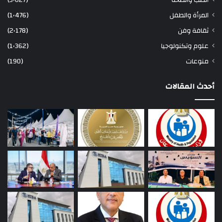
المرأة والطفل
(1٬476)
ثقافة وفن
(2٬178)
علوم وتكنولوجيا
(1٬362)
منوعات
(190)
أحدث المقالات