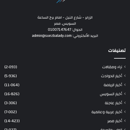
الزراير - شارع النيل - امام برج الساعة
السويس، مصر
الجوال: 01007147647
البريد الألكتروني: admin@suezbalady.com
تصنيفات
آراء ومقالات
(2٬093)
أخبار الحوادث
(5٬936)
أخبار الرياضة
(11٬064)
أخبار السويس
(16٬826)
أخبار عاجلة
(3٬306)
أخبار عربية وعالمية
(7٬002)
أخبار مصر
(14٬423)
الطب والصحة
(3٬027)