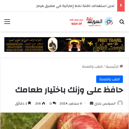
تدين استهداف ناقلة نفط إماراتية في مضيق هرمز
بحث عن
الق
الرئيسية
/
الطب والصحة
الطب والصحة
حافظ على وزنك باختيار طعامك
أرسل
السويس بلدي
6 سبتمبر، 2014
0
256
2 دقائق
بريدا
إلكترونيا