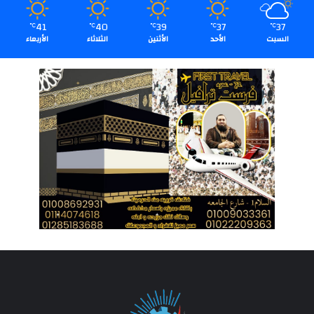
41
40
39
37
37
℃
℃
℃
℃
℃
السبت
الأحد
الأثنين
الثلاثاء
الأربعاء