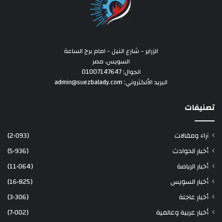
الزراير - شارع النيل - امام برج الساعة
السويس، مصر
الجوال: 01007147647
البريد الألكتروني: admin@suezbalady.com
تصنيفات
آراء ومقالات
(2٬093)
أخبار الحوادث
(5٬936)
أخبار الرياضة
(11٬064)
أخبار السويس
(16٬825)
أخبار عاجلة
(3٬306)
أخبار عربية وعالمية
(7٬002)