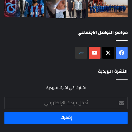
مواقع التواصل الاجتماعي
‫X
فيسبوك
‫YouTube
نلض
النشرة البريدية
اشترك في نشرتنا البريدية
أدخل
بريدك
الإلكتروني