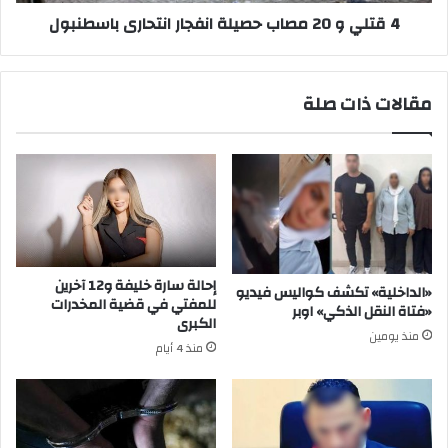
باسطنبول
4 قتلي و 20 مصاب حصيلة انفجار انتحارى باسطنبول
مقالات ذات صلة
إحالة سارة خليفة و12 آخرين
«الداخلية» تكشف كواليس فيديو
للمفتي في قضية المخدرات
«فتاة النقل الذكي» اوبر
الكبرى
منذ يومين
منذ 4 أيام