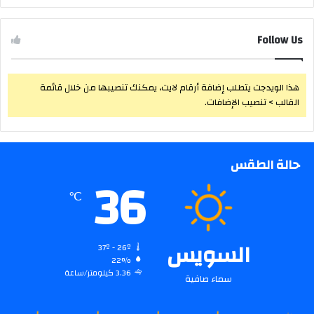
Follow Us
هذا الويدجت يتطلب إضافة أرقام لايت، يمكنك تنصيبها من خلال قائمة
القالب > تنصيب الإضافات.
حالة الطقس
36
℃
السويس
37º - 26º
22%
3.36 كيلومتر/ساعة
سماء صافية