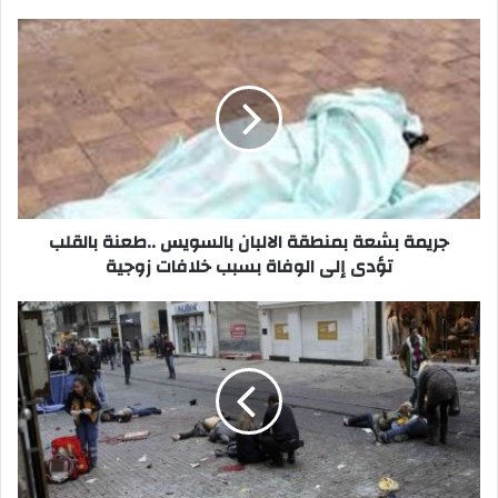
جريمة
بشعة
بمنطقة
الالبان
بالسويس
..طعنة
بالقلب
تؤدى
إلى
الوفاة
جريمة بشعة بمنطقة الالبان بالسويس ..طعنة بالقلب
بسبب
تؤدى إلى الوفاة بسبب خلافات زوجية
خلافات
زوجية
4
قتلي
و
20
مصاب
حصيلة
انفجار
انتحارى