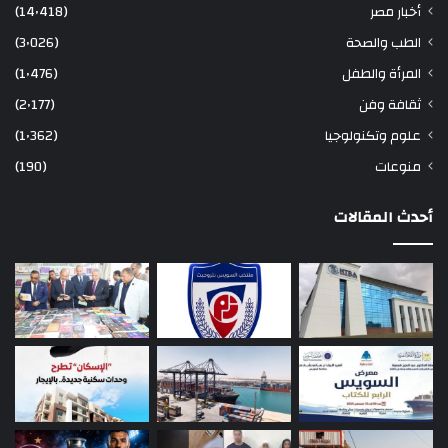
أخبار مصر
(14٬418)
الطب والصحة
(3٬026)
المرأة والطفل
(1٬476)
ثقافة وفن
(2٬177)
علوم وتكنولوجيا
(1٬362)
منوعات
(190)
أحدث المقالات