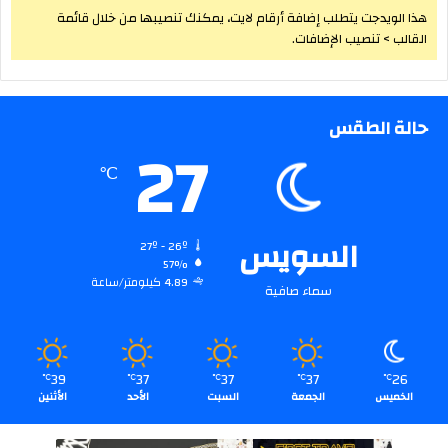
هذا الويدجت يتطلب إضافة أرقام لايت، يمكنك تنصيبها من خلال قائمة
القالب > تنصيب الإضافات.
حالة الطقس
27
℃
السويس
27º - 26º
57%
4.89 كيلومتر/ساعة
سماء صافية
39
37
37
37
26
℃
℃
℃
℃
℃
الخميس
الجمعة
السبت
الأحد
الأثنين