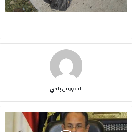
السويس بلدي
انذار
علي
يد