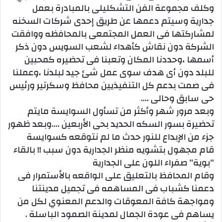
وكلف مجموعة الفن التشكليلى بالمبادرة بعمل
جدارية وسيتم دعمها عن طريق إحدى شركات السخنه
لمشاركتها فى العمل المجتمعى بالمحافظه ووافقت
الشركة دون نقاش كأهداء لشعب السويس دون ذكر
أسمها ،وحددنا المكان وتعبنا فى تحضيره كمحبين
للبلد دون أى هدف سوى عمل شئ جيد لبلدنا ،وعملنا
فى صمت بدعم كل التنفيذيين محافظ وسكرتير ورئيس
حى سابق وحالى ….
وبعد مرور شهر وأكثر من تسأول السوايسة مايتم
تحضيرة بسور السكه الحديد بحى الأربعين ….وبعد ظهور
جزء من الإبداع للنور حدث ما لم نتوقعه كسوايسة
قام مجهول بتشويه منظر الجدارية دون سبب !! بالقاء
“بوية” صفراء اللون على الجدارية
وقام المحافظ بالتعليق على الواقعه بالأستمرار فى
دعمنا كشباب فى المساهمه فى تجميل مدينتنا
ومواجهة كافة المعوقات والدعم المعنوي لكل من
يساهم فى عودة الجمال لمدينة الصمود الباسلة .