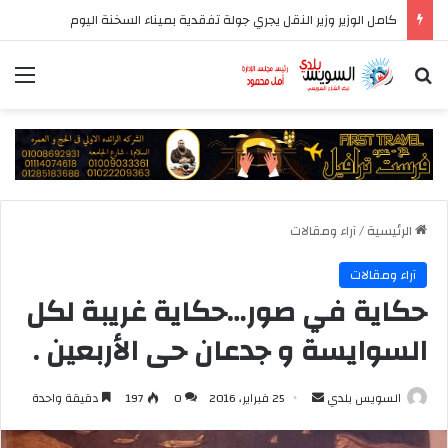
كامل الوزير وزير النقل يجري جولة تفقدية بميناء السخنة اليوم
بحث عن
الق
الرئيسية
/
آراء ومقالات
آراء ومقالات
حكاية في صور…حكاية غريبة لكل
السوايسة و جدعان حى الأربعين .
أرسل
السويس بلدي
25 فبراير، 2016
0
197
دقيقة واحدة
بريدا
إلكترونيا