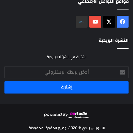
مواقع التواصل الاجتماعي
‫X
فيسبوك
‫YouTube
نلض
النشرة البريدية
اشترك في نشرتنا البريدية
أدخل
بريدك
الإلكتروني
السويس بلدي © 2026، جميع الحقوق محفوظة