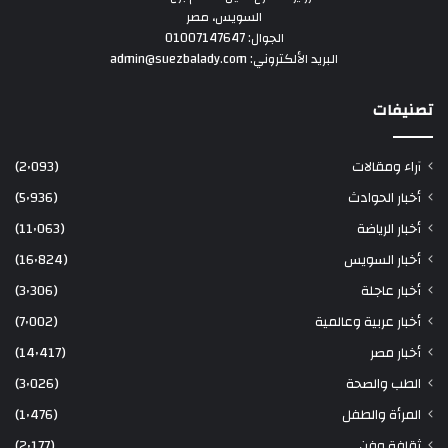
السويس، مصر
الجوال: 01007147647
البريد الألكتروني: admin@suezbalady.com
تصنيفات
آراء ومقالات
(2٬093)
أخبار الحوادث
(5٬936)
أخبار الرياضة
(11٬063)
أخبار السويس
(16٬824)
أخبار عاجلة
(3٬306)
أخبار عربية وعالمية
(7٬002)
أخبار مصر
(14٬417)
الطب والصحة
(3٬026)
المرأة والطفل
(1٬476)
ثقافة وفن
(2٬177)