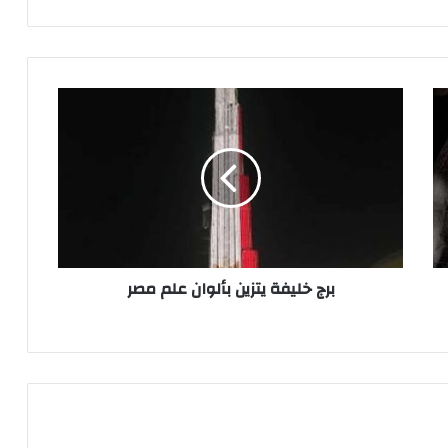
برج
خليفة
يتزين
بألوان
علم
مصر
برج خليفة يتزين بألوان علم مصر