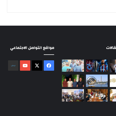
الات
مواقع التواصل الاجتماعي
‫X
فيسبوك
‫YouTube
نلض