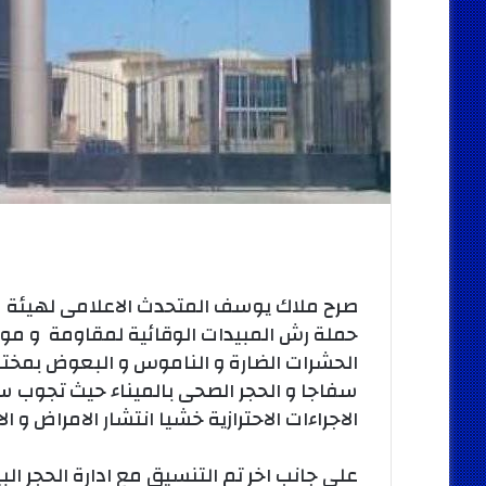
صرح ملاك يوسف المتحدث الاعلامى لهيئة موان
حملة رش المبيدات الوقائية لمقاومة و مو
الحشرات الضارة و الناموس و البعوض بمختل
سفاجا و الحجر الصحى بالميناء حيث تجوب سيا
الاجراءات الاحترازية خشيا انتشار الامراض و الا
على جانب اخر تم التنسيق مع ادارة الحجر الب