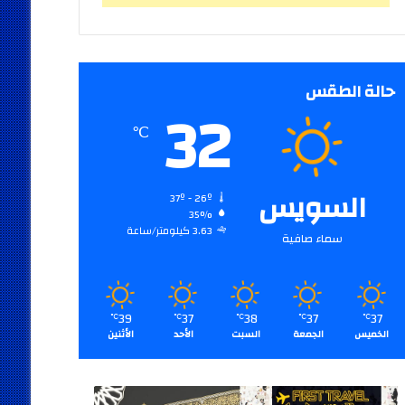
حالة الطقس
32
℃
السويس
37º - 26º
35%
3.63 كيلومتر/ساعة
سماء صافية
39
37
38
37
37
℃
℃
℃
℃
℃
الخميس
الجمعة
السبت
الأحد
الأثنين