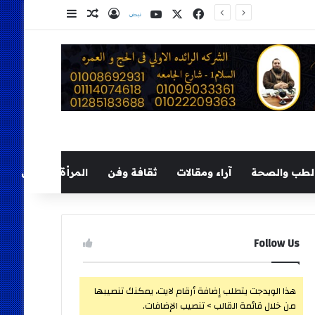
‫X
فيسبوك
‫YouTube
نلض
تسجيل الدخول
مقال عشوائي
إضافة عمود ج
لطب والصحة
آراء ومقالات
ثقافة وفن
المرأة والطفل
Follow Us
هذا الويدجت يتطلب إضافة أرقام لايت، يمكنك تنصيبها
من خلال قائمة القالب > تنصيب الإضافات.