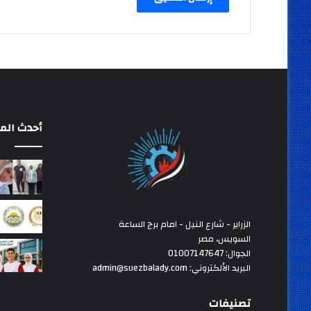
أحدث المق
الزراير - شارع النيل - امام برج الساعة
السويس، مصر
الجوال: 01007147647
البريد الألكتروني: admin@suezbalady.com
تصنيفات