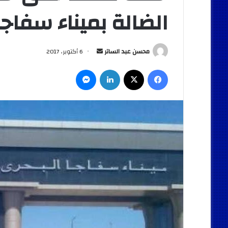
الضالة بميناء سفاجا
أرسل
محسن عبد الساتر
6 أكتوبر، 2017
بريدا
فيسبوك
‫X
لينكدإن
ماسنجر
إلكترونيا