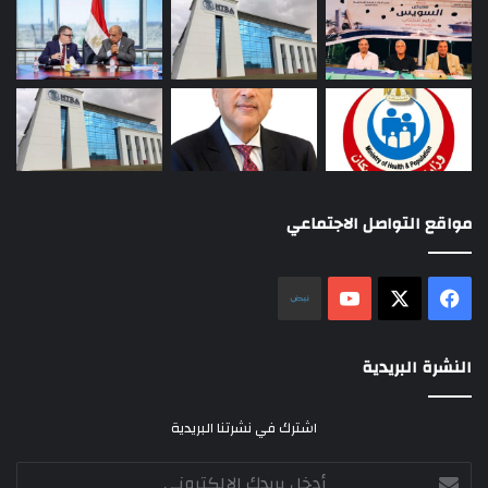
مواقع التواصل الاجتماعي
‫X
فيسبوك
‫YouTube
نلض
النشرة البريدية
اشترك في نشرتنا البريدية
أدخل