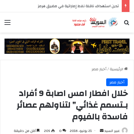
تدين استهداف ناقلة نفط إماراتية في مضيق هرمز
بحث عن
الق
الرئيسية
/
أخبار مصر
أخبار مصر
خلال افطار امس اصابة 9 أفراد
بـتسمم غذائي” لتناولهم عصائر
فاسدة بالفيوم
أرسل
عبير السيد
21 يونيو، 2016
0
205
أقل من دقيقة