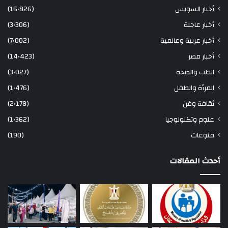
أخبار السويس
(16٬826)
أخبار عاجلة
(3٬306)
أخبار عربية وعالمية
(7٬002)
أخبار مصر
(14٬423)
الطب والصحة
(3٬027)
المرأة والطفل
(1٬476)
ثقافة وفن
(2٬178)
علوم وتكنولوجيا
(1٬362)
منوعات
(190)
أحدث المقالات