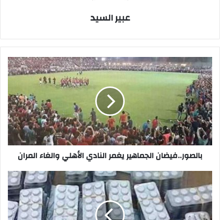
عبير السيد
بالصور..فيضان
الجماهير
يغمر
النادي
الأهلي
والغاء
المران
بالصور..فيضان الجماهير يغمر النادي الأهلي والغاء المران
مباحث
البحيرة
تلقى
القبض
على