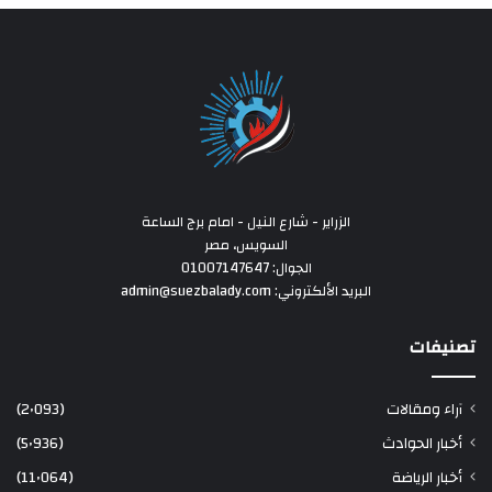
الزراير - شارع النيل - امام برج الساعة
السويس، مصر
الجوال: 01007147647
البريد الألكتروني: admin@suezbalady.com
تصنيفات
آراء ومقالات
(2٬093)
أخبار الحوادث
(5٬936)
أخبار الرياضة
(11٬064)