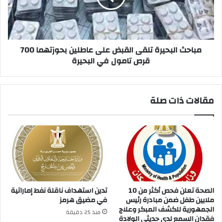
عاطلين
بحوزتهما
700
قرص
تامول
مباحث البحيرة تلقى القبض على عاطلين بحوزتهما 700
في
قرص تامول في البحيرة
البحيرة
مقالات ذات صلة
الصحة تعلن فحص أكثر من 10
تدين استهداف ناقلة نفط إماراتية
ملايين طفل ضمن مبادرة رئيس
في مضيق هرمز
الجمهورية للكشف المبكر وعلاج
منذ 25 دقيقة
فقدان السمع لدى حديثي الولادة