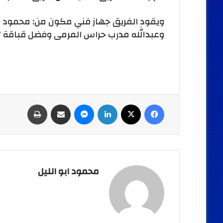
ويقود الفريق جهاز فني مكون من: محمود محم
وعبدالله مدرب حراس المرمى وفضل قباقة “إدا
فيسبوك
‫X
لينكدإن
ماسنجر
مشاركة عبر البريد
طباعة
محمود ابو الليل