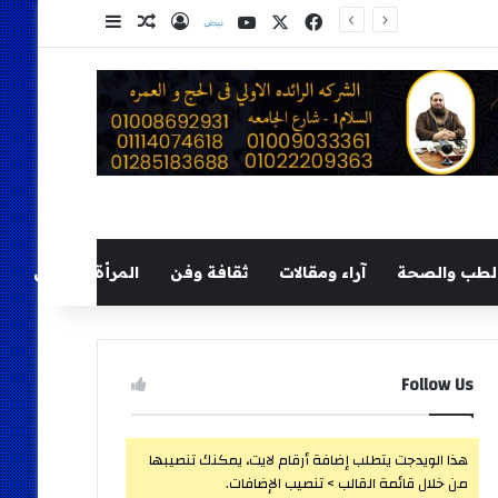
‫X
فيسبوك
‫YouTube
نلض
تسجيل الدخول
مقال عشوائي
إضافة عمود ج
لطب والصحة
آراء ومقالات
ثقافة وفن
المرأة والطفل
Follow Us
هذا الويدجت يتطلب إضافة أرقام لايت، يمكنك تنصيبها
من خلال قائمة القالب > تنصيب الإضافات.