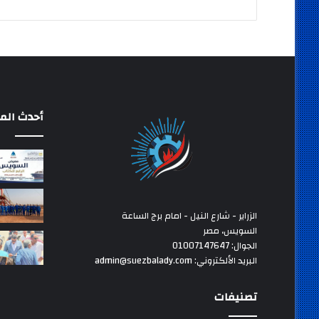
أحدث المق
الزراير - شارع النيل - امام برج الساعة
السويس، مصر
الجوال: 01007147647
البريد الألكتروني: admin@suezbalady.com
تصنيفات