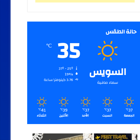
حالة الطقس
35
℃
السويس
37º - 25º
19%
3.76 كيلومتر/ساعة
سماء صافية
41
39
37
37
37
℃
℃
℃
℃
℃
الجمعة
السبت
الأحد
الأثنين
الثلاثاء