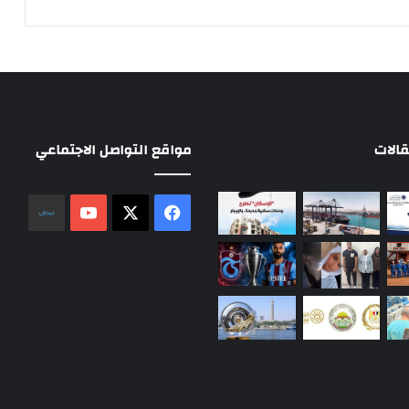
الات
مواقع التواصل الاجتماعي
‫X
فيسبوك
‫YouTube
نلض