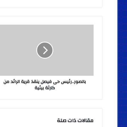
بالصور..رئيس
حى
فيصل
ينقذ
قرية
الرائد
من
كارثة
بيئية
بالصور..رئيس حى فيصل ينقذ قرية الرائد من
كارثة بيئية
مقالات ذات صلة