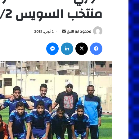
منتخب السويس 1/2
أرسل
محمود ابو الليل
1 أبريل، 2015
بريدا
فيسبوك
‫X
لينكدإن
ماسنجر
إلكترونيا