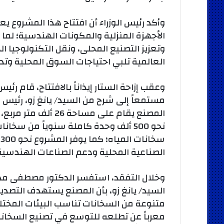
وأكد رئيس الوزراء أن افتتاح هذا المشروع 
الأجهزة المنزلية والمكونات الهندسية؛ لما 
وتعزيز التصنيع المحلى، ونقل التكنولوجيا ال
العالمية تلبي احتياجات السوق المحلية وتدع
وعقب إزاحة الستار إيذاناً بالافتتاح، قام رئي
مستمعاً إلى شرح من السيد/ يانغ زو، رئيس م
نحو 500 ألف وحدة كاملة سنوياً من س
س
الصناعية المحلية ودعم الصناعات الهندسية
وخلال التفقد، استفسر الدكتور مصطفى مدب
السيد/ يانغ زو، بأن المصنع يستهدف التصدير 
متنوعة من السخانات تناسب البيئات المخت
معرباً عن تطلعه للتوسع في تصنيع السخانات 