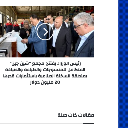
رئيس
الوزراء
يفتتح
مجمع
"شين
جين"
المتكامل
للمنسوجات
والطباعة
والصباغة
رئيس الوزراء يفتتح مجمع "شين جين"
بمنطقة
المتكامل للمنسوجات والطباعة والصباغة
السخنة
بمنطقة السخنة الصناعية باستثمارات قدرها
الصناعية
20 مليون دولار
باستثمارات
قدرها
20
مليون
دولار
مقالات ذات صلة