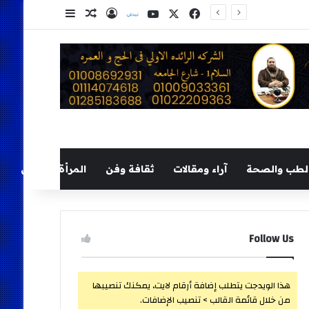
‫X
فيسبوك
‫YouTube
نلض
تسجيل الدخول
مقال عشوائي
إضافة عمود ج
لطب والصحة
آراء ومقالات
ثقافة وفن
المرأة والطفل
Follow Us
هذا الويدجت يتطلب إضافة أرقام لايت، يمكنك تنصيبها
من خلال قائمة القالب > تنصيب الإضافات.