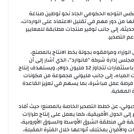
يعكس التوجه الحكومي الجاد نحو توطين صناعة
لها من دور مهم في تقليل الاعتماد على الواردات،
حديثة، إلى جانب توفير منتجات مطابقة للمعايير
م التصدير.
س الوزراء ومرافقوه بجولة بخط الانتاج بالمصنع،
جلس إدارة شركة “فانوارد”، الذي أشار إلى أن
المصنع يقام على مساحة 26 ألف متر مربع، باستثمارات تتجاوز 12 مليون دولار، ويستهدف إنتاج
خانات المياه، إلى جانب مليوني مجموعة من مكونات
خانات المياه؛ كما يوفر المشروع نحو 300 فرصة عمل مباشرة، بما يسهم في تعزيز القاعدة
 المغذية.
ولي، عن خطط التصدير الخاصة بالمصنع؛ حيث أفاد
إلى الدول الأفريقية، كما يعمل على إنتاج طرازات
لفة في منطقة الشرق الأوسط والسوق الأوروبية،
والأفران بمختلف أنواعها خلال الفترة المقبلة،