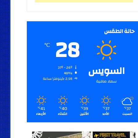
حالة الطقس
28
℃
السويس
37º - 26º
48%
2.56 كيلومتر/ساعة
سماء صافية
41
40
39
37
37
℃
℃
℃
℃
℃
السبت
الأحد
الأثنين
الثلاثاء
الأربعاء