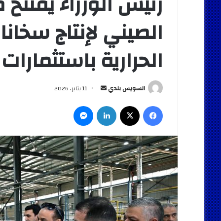
رئيس الوزراء يفتتح 
الصيني لإنتاج سخانا
الحرارية باستثمارات تتجاوز 12 م
أرسل
السويس بلدي
11 يناير، 2026
بريدا
فيسبوك
‫X
لينكدإن
ماسنجر
إلكترونيا