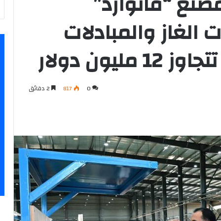
مصنع “فانوارد”
ت الغاز والمبادلات
ليون دولار
0
817
2 دقائق