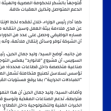
مُتوجهاً بالشكر للحكومة المصرية والهيئة
الدعم المتواصل وتذليل العقبات كافة.
كما أدار رئيس الوزراء، خلال تفقده لخط الإنتا
عن مدى ملاءمة بيئة العمل وسبل انتقاله من
مساره الوظيفي وحصل على عدد من الدورات ال
أن الشركة توفر وسائل إنتقال ملائمة، وأنه 
من جانبه، أوضح السيد/ وليد جمال الدين، رئ
السويس، أن مشروع “فانوارد” يعكس التوجه 
صناعية متخصصة داخل قطاعات محددة؛ من خلا
تؤسس لسلاسل تصنيع متكاملة تشمل المكون
“المبادلات الحرارية”؛ بما يرفع مستويات ال
وأضاف السيد/ وليد جمال الدين أن هذا ال
مترابطة، تدعم الصناعات المغذية وتوسع قاع
الخبرات الفنية والتكنولوجية داخل القطاع؛ 