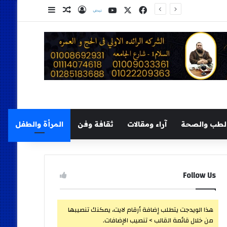
‫X
فيسبوك
‫YouTube
نلض
تسجيل الدخول
مقال عشوائي
إضافة عمود ج
لطب والصحة
آراء ومقالات
ثقافة وفن
المرأة والطفل
Follow Us
هذا الويدجت يتطلب إضافة أرقام لايت، يمكنك تنصيبها
من خلال قائمة القالب > تنصيب الإضافات.