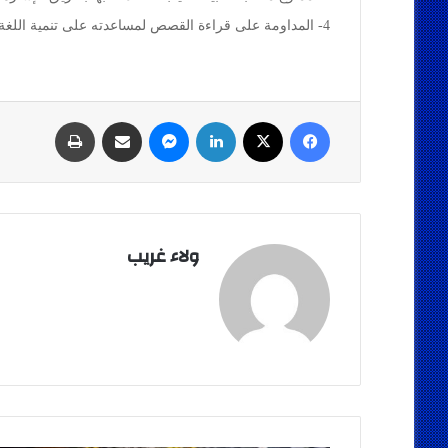
4- المداومة على قراءة القصص لمساعدته على تنمية اللغة وزيادة حصيلة المفردات التي يعلمها مع متابعته للصور أثناء السرد.
فيسبوك
‫X
لينكدإن
ماسنجر
مشاركة عبر البريد
طباعة
ولاء غريب