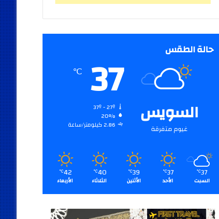
حالة الطقس
37
℃
السويس
37º - 27º
20%
2.86 كيلومتر/ساعة
غيوم متفرقة
42
40
39
37
37
℃
℃
℃
℃
℃
السبت
الأحد
الأثنين
الثلاثاء
الأربعاء