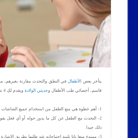
يتأخر بعض
الأطفال
في النطق والتحدث مقارنة بغيرهم، مم
قاسم، أخصائي طب الأطفال و
حديثي الولادة
ويقدم لكِ 4 نقاط لحل الأمر سريعا.
1- أهم خطوة هي منع الطفل من استخدام جميع الشاشات سواء الموبايل أو التلفاز قبل عمر العامين.
2- التحدث مع الطفل عن كل ما يدور حوله أو أي فعل يقوم
ذلك جيدا.
3- ممنوع منعا باتا تلبية احتياجاته عند طلبها بطريق الإشارة حتى إن كنتِ تعلمين ما يريده.