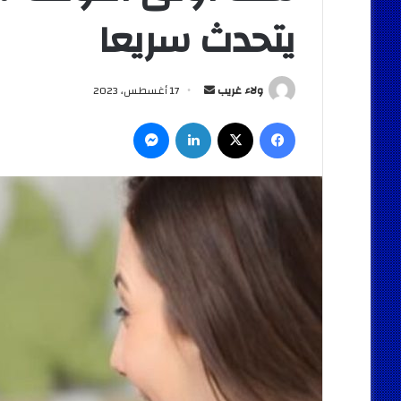
يتحدث سريعا
أرسل
ولاء غريب
17 أغسطس، 2023
بريدا
فيسبوك
‫X
لينكدإن
ماسنجر
إلكترونيا