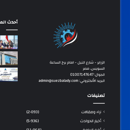
أحدث المق
الزراير - شارع النيل - امام برج الساعة
السويس، مصر
الجوال: 01007147647
البريد الألكتروني: admin@suezbalady.com
تصنيفات
آراء ومقالات
(2٬093)
أخبار الحوادث
(5٬936)
أخبار الرياضة
(11٬064)