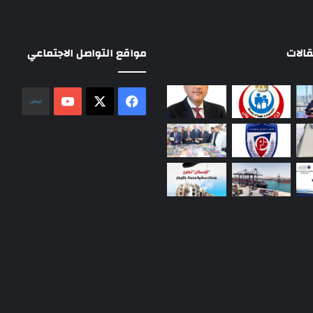
الات
مواقع التواصل الاجتماعي
‫X
فيسبوك
‫YouTube
نلض