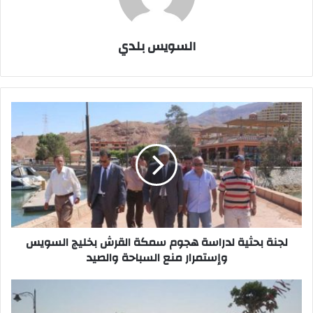
السويس بلدي
لجنة
بحثية
لدراسة
هجوم
سمكة
القرش
بخليج
السويس
وإستمرار
منع
لجنة بحثية لدراسة هجوم سمكة القرش بخليج السويس
السباحة
وإستمرار منع السباحة والصيد
والصيد
غضب
في