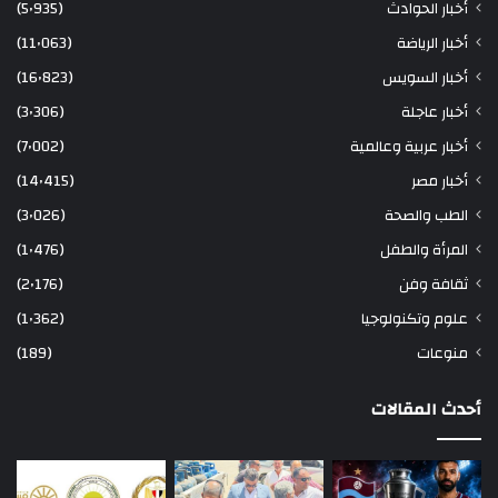
أخبار الحوادث
(5٬935)
أخبار الرياضة
(11٬063)
أخبار السويس
(16٬823)
أخبار عاجلة
(3٬306)
أخبار عربية وعالمية
(7٬002)
أخبار مصر
(14٬415)
الطب والصحة
(3٬026)
المرأة والطفل
(1٬476)
ثقافة وفن
(2٬176)
علوم وتكنولوجيا
(1٬362)
منوعات
(189)
أحدث المقالات