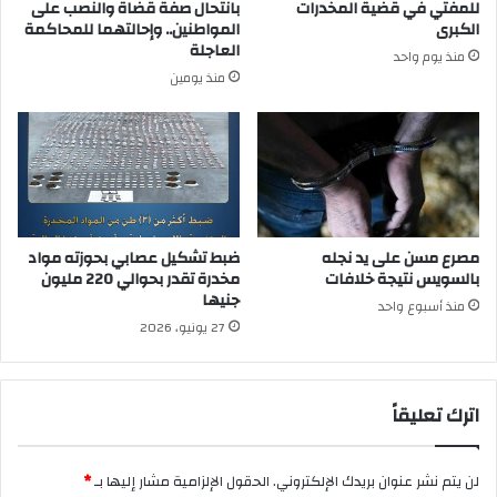
للمفتي في قضية المخدرات
بانتحال صفة قضاة والنصب على
الكبرى
المواطنين.. وإحالتهما للمحاكمة
العاجلة
منذ يوم واحد
منذ يومين
مصرع مسن على يد نجله
ضبط تشكيل عصابي بحوزته مواد
بالسويس نتيجة خلافات
مخدرة تقدر بحوالي 220 مليون
جنيها
منذ أسبوع واحد
27 يونيو، 2026
اترك تعليقاً
لن يتم نشر عنوان بريدك الإلكتروني.
الحقول الإلزامية مشار إليها بـ
*