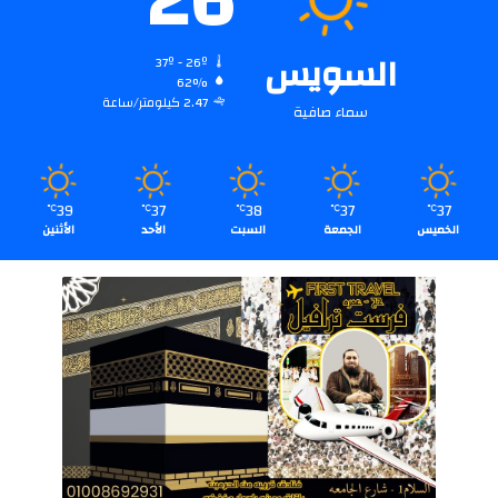
26
السويس
37º - 26º
62%
2.47 كيلومتر/ساعة
سماء صافية
39
37
38
37
37
℃
℃
℃
℃
℃
الخميس
الجمعة
السبت
الأحد
الأثنين