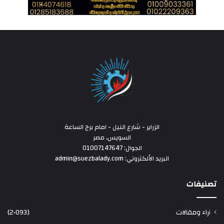
الزراير - شارع النيل - امام برج الساعة
السويس، مصر
الجوال: 01007147647
البريد الألكتروني: admin@suezbalady.com
تصنيفات
آراء ومقالات
(2٬093)