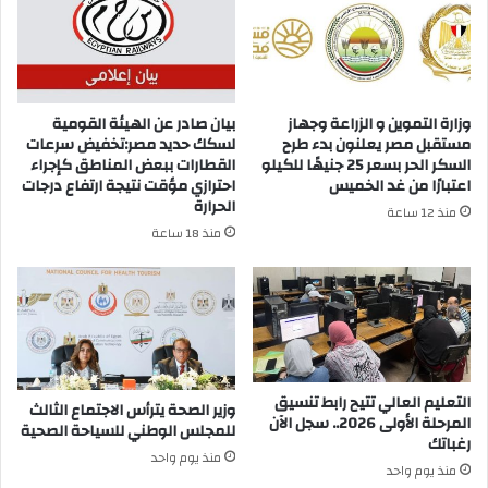
وزارة التموين و الزراعة وجهاز
بيان صادر عن الهيئة القومية
مستقبل مصر يعلنون بدء طرح
لسكك حديد مصر:تخفيض سرعات
السكر الحر بسعر 25 جنيهًا للكيلو
القطارات ببعض المناطق كإجراء
اعتبارًا من غد الخميس
احترازي مؤقت نتيجة ارتفاع درجات
الحرارة
منذ 12 ساعة
منذ 18 ساعة
التعليم العالي تتيح رابط تنسيق
وزير الصحة يترأس الاجتماع الثالث
المرحلة الأولى 2026.. سجل الآن
للمجلس الوطني للسياحة الصحية
رغباتك
منذ يوم واحد
منذ يوم واحد