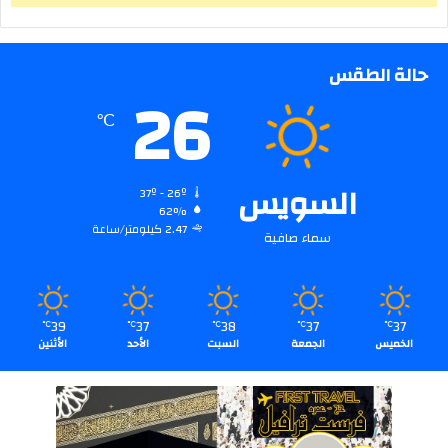
حالة الطقس
26
℃
السويس
37º - 26º
62%
2.47 كيلومتر/ساعة
سماء صافية
39
37
38
37
37
℃
℃
℃
℃
℃
الخميس
الجمعة
السبت
الأحد
الأثنين