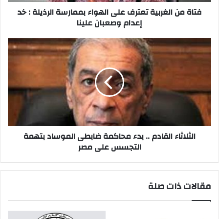
:
خد
فتاة من الغربية تعترف على الهواء بممارسة الرذيلة : خد
إعدام
إعدام وصعبان علينا
وصعبان
علينا
الثلاثاء
القادم
..
بدء
محاكمة
ضابطى
الموساد
بتهمة
التجسس
على
الثلاثاء القادم .. بدء محاكمة ضابطى الموساد بتهمة
مصر
التجسس على مصر
مقالات ذات صلة