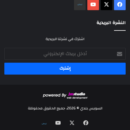
‫X
فيسبوك
‫YouTube
نلض
النشرة البريدية
اشترك في نشرتنا البريدية
أدخل
بريدك
الإلكتروني
السويس بلدي © 2026، جميع الحقوق محفوظة
‫X
فيسبوك
‫YouTube
نلض