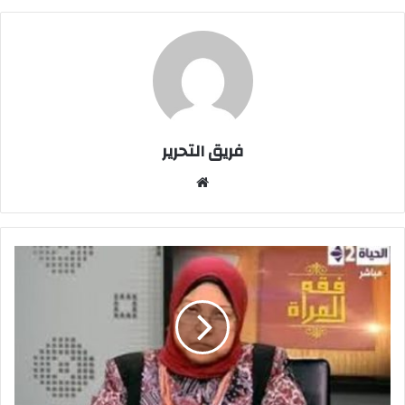
فريق التحرير
موقع
الويب
فتاة
من
الغربية
تعترف
على
الهواء
بممارسة
الرذيلة