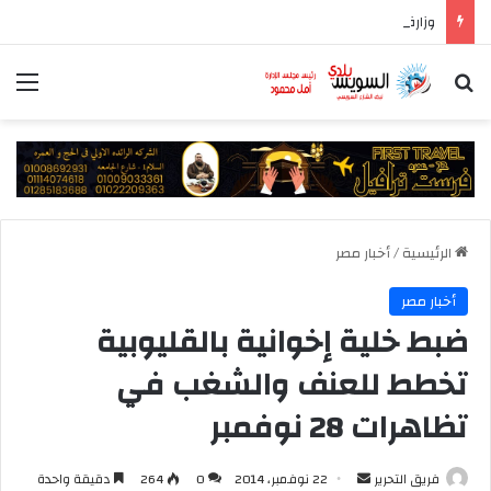
وزارة التموين و الزراعة وجهاز مستقبل مصر يعلنون بدء طرح السكر الحر بسعر 25 جنيهًا للكيلو اعتبارًا من غد الخميس
بحث عن
الق
الرئيسية
/
أخبار مصر
أخبار مصر
ضبط خلية إخوانية بالقليوبية
تخطط للعنف والشغب في
تظاهرات 28 نوفمبر
أرسل
فريق التحرير
22 نوفمبر، 2014
0
264
دقيقة واحدة