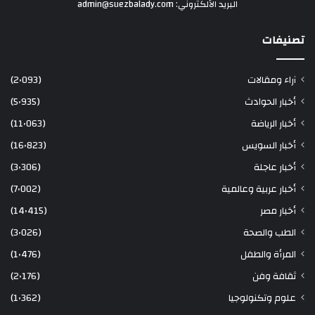
البريد الألكتروني: admin@suezbalady.com
تصنيفات
آراء ومقالات
(2٬093)
أخبار الحوادث
(5٬935)
أخبار الرياضة
(11٬063)
أخبار السويس
(16٬823)
أخبار عاجلة
(3٬306)
أخبار عربية وعالمية
(7٬002)
أخبار مصر
(14٬415)
الطب والصحة
(3٬026)
المرأة والطفل
(1٬476)
ثقافة وفن
(2٬176)
علوم وتكنولوجيا
(1٬362)