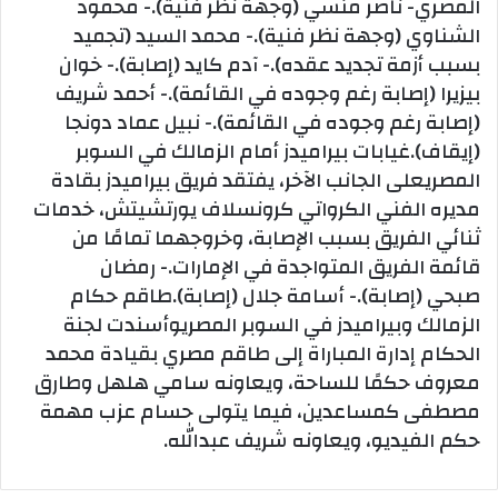
المصري- ناصر منسي (وجهة نظر فنية).- محمود
الشناوي (وجهة نظر فنية).- محمد السيد (تجميد
بسبب أزمة تجديد عقده).- آدم كايد (إصابة).- خوان
بيزيرا (إصابة رغم وجوده في القائمة).- أحمد شريف
(إصابة رغم وجوده في القائمة).- نبيل عماد دونجا
(إيقاف).غيابات بيراميدز أمام الزمالك في السوبر
المصريعلى الجانب الآخر، يفتقد فريق بيراميدز بقادة
مديره الفني الكرواتي كرونسلاف يورتشيتش، خدمات
ثنائي الفريق بسبب الإصابة، وخروجهما تمامًا من
قائمة الفريق المتواجدة في الإمارات.- رمضان
صبحي (إصابة).- أسامة جلال (إصابة).طاقم حكام
الزمالك وبيراميدز في السوبر المصريوأسندت لجنة
الحكام إدارة المباراة إلى طاقم مصري بقيادة محمد
معروف حكمًا للساحة، ويعاونه سامي هلهل وطارق
مصطفى كمساعدين، فيما يتولى حسام عزب مهمة
حكم الفيديو، ويعاونه شريف عبدالله.