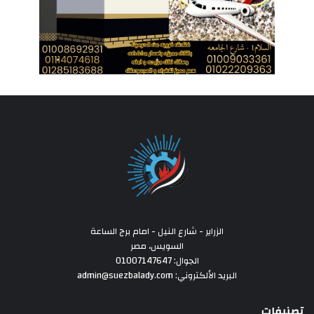
الزراير - شارع النيل - امام برج الساعة
السويس، مصر
الجوال: 01007147647
البريد الألكتروني: admin@suezbalady.com
تصنيفات