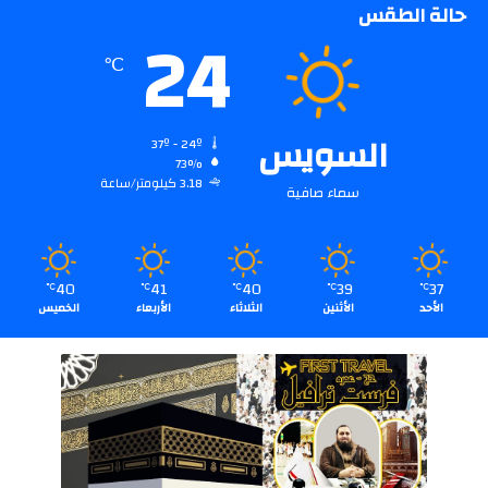
حالة الطقس
24
℃
السويس
37º - 24º
73%
3.18 كيلومتر/ساعة
سماء صافية
40
41
40
39
37
℃
℃
℃
℃
℃
الأحد
الأثنين
الثلاثاء
الأربعاء
الخميس