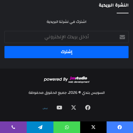
النشرة البريدية
اشترك في نشرتنا البريدية
أدخل
بريدك
الإلكتروني
السويس بلدي © 2026، جميع الحقوق محفوظة
‫X
فيسبوك
‫YouTube
نلض