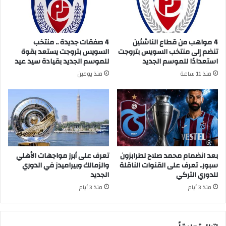
4 مواهب من قطاع الناشئين
4 صفقات جديدة .. منتخب
تنضم إلى منتخب السويس بتروجت
السويس بتروجت يستعد بقوة
استعدادًا للموسم الجديد
للموسم الجديد بقيادة سيد عيد
منذ 11 ساعة
منذ يومين
بعد انضمام محمد صلاح لطرابزون
تعرف على أبرز مواجهات الأهلي
سبور.. تعرف على القنوات الناقلة
والزمالك وبيراميدز في الدوري
للدوري التركي
الجديد
منذ 3 أيام
منذ 3 أيام