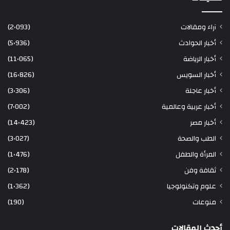
آراء ومقالات
(2٬093)
أخبار الحوادث
(5٬936)
أخبار الرياضة
(11٬065)
أخبار السويس
(16٬826)
أخبار عاجلة
(3٬306)
أخبار عربية وعالمية
(7٬002)
أخبار مصر
(14٬423)
الطب والصحة
(3٬027)
المرأة والطفل
(1٬476)
ثقافة وفن
(2٬178)
علوم وتكنولوجيا
(1٬362)
منوعات
(190)
أحدث المقالات