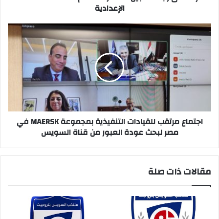
الإعدادية
اجتماع
مرتقب
للقيادات
التنفيذية
بمجموعة
MAERSK
في
مصر
لبحث
عودة
اجتماع مرتقب للقيادات التنفيذية بمجموعة MAERSK في
العبور
مصر لبحث عودة العبور من قناة السويس
من
قناة
السويس
مقالات ذات صلة