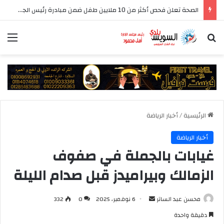
الصحة تعلن فحص أكثر من 10 ملايين طفل ضمن مبادرة رئيس الجمهورية للكشف المبكر وعلاج فقدان السمع لدى حديثي الولادة
بحث عن
الق
الرئيسية
/
أخبار الرياضة
أخبار الرياضة
غيابات بالجملة في صفوف
الزمالك وبيراميدز قبل صدام الليلة
أرسل
محسن عبد الساتر
6 نوفمبر، 2025
0
332
بريدا
دقيقة واحدة
إلكترونيا