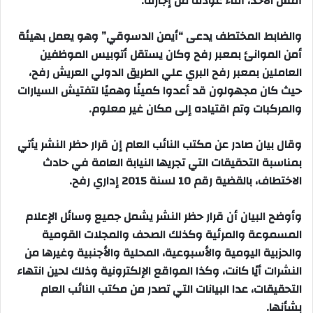
أمس الأحد، أثناء عودته من إجازته.
والضابط المختطف يدعى “أيمن الدسوقي” وهو يعمل بهيئة
أمن الموانئ بمعبر رفح وكان يستقل أتوبيس الموظفين
العاملين بمعبر رفح البري علي الطريق الدولي العريش رفح،
حيث كان مجهولون قد أعدوا كمينًا وهميًا لتفتيش السيارات
والمركبات وتم اقتياده إلى مكان غير معلوم.
وقال بيان صادر عن مكتب النائب العام إن قرار حظر النشر يأتي
بمناسبة التحقيقات التي تجريها النيابة العامة في حادث
الاختطاف، بالقضية رقم 10 لسنة 2015 إداري رفح.
وأوضح البيان أن قرار حظر النشر يشمل جميع وسائل الإعلام
المسموعة والمرئية وكذلك الصحف والمجلات القومية
والحزبية اليومية والأسبوعية، المحلية والأجنبية وغيرها من
النشرات أيًا كانت، وكذا المواقع الإلكترونية وذلك لحين انتهاء
التحقيقات، عدا البيانات التي تصدر من مكتب النائب العام
بشأنها.