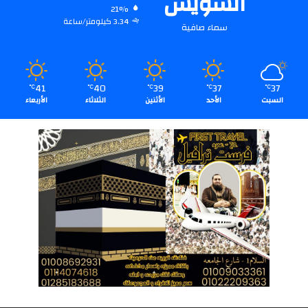
السويس
21%
3.34 كيلومتر/ساعة
سماء صافية
41
40
39
37
37
℃
℃
℃
℃
℃
السبت
الأحد
الأثنين
الثلاثاء
الأربعاء