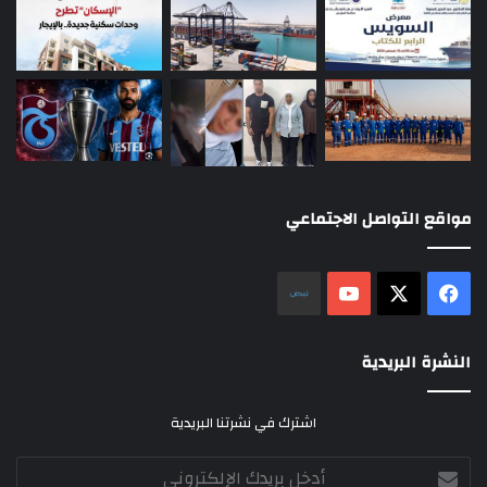
مواقع التواصل الاجتماعي
‫X
فيسبوك
‫YouTube
نلض
النشرة البريدية
اشترك في نشرتنا البريدية
أدخل