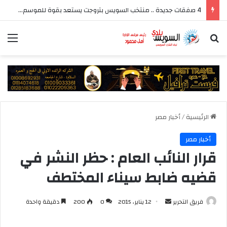
4 صفقات جديدة .. منتخب السويس بتروجت يستعد بقوة للموسم الجديد بقيادة سيد عيد
بحث عن
الق
الرئيسية
/
أخبار مصر
أخبار مصر
قرار النائب العام : حظر النشر في
قضيه ضابط سيناء المختطف
أرسل
فريق التحرير
12 يناير، 2015
0
200
دقيقة واحدة
بريدا
إلكترونيا