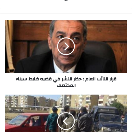
الويب
قرار
النائب
العام
:
حظر
النشر
في
قضيه
ضابط
سيناء
قرار النائب العام : حظر النشر في قضيه ضابط سيناء
المختطف
المختطف
نرصد
احباط
محاولة
اقتحام
مدرسه
والتعدى