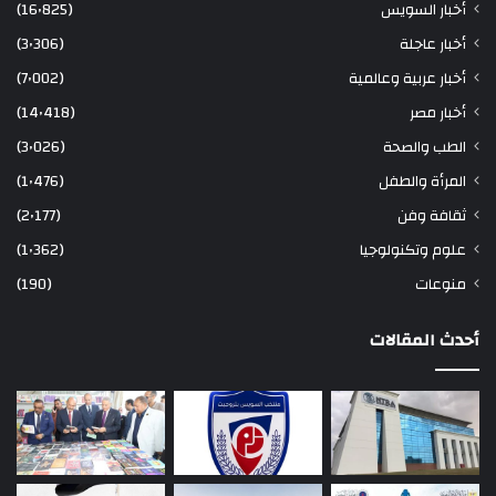
أخبار السويس
(16٬825)
أخبار عاجلة
(3٬306)
أخبار عربية وعالمية
(7٬002)
أخبار مصر
(14٬418)
الطب والصحة
(3٬026)
المرأة والطفل
(1٬476)
ثقافة وفن
(2٬177)
علوم وتكنولوجيا
(1٬362)
منوعات
(190)
أحدث المقالات