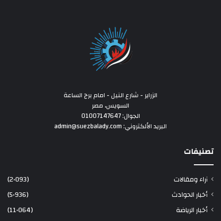
الزراير - شارع النيل - امام برج الساعة
السويس، مصر
الجوال: 01007147647
البريد الألكتروني: admin@suezbalady.com
تصنيفات
آراء ومقالات
(2٬093)
أخبار الحوادث
(5٬936)
أخبار الرياضة
(11٬064)